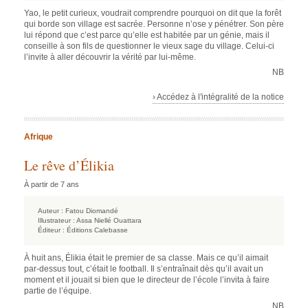
Yao, le petit curieux, voudrait comprendre pourquoi on dit que la forêt
qui borde son village est sacrée. Personne n’ose y pénétrer. Son père
lui répond que c’est parce qu’elle est habitée par un génie, mais il
conseille à son fils de questionner le vieux sage du village. Celui-ci
l’invite à aller découvrir la vérité par lui-même.
NB
› Accédez à l'intégralité de la notice
Afrique
Le rêve d’Élikia
À partir de 7 ans
Auteur :
Fatou Diomandé
Illustrateur :
Assa Niellé Ouattara
Éditeur :
Éditions Calebasse
À huit ans, Élikia était le premier de sa classe. Mais ce qu’il aimait
par-dessus tout, c’était le football. Il s’entraînait dès qu’il avait un
moment et il jouait si bien que le directeur de l’école l’invita à faire
partie de l’équipe.
NB