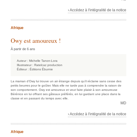
› Accédez à l'intégralité de la notice
Afrique
Owy est amoureux !
À partir de 6 ans
Auteur :
Michelle Tanon-Lora
Illustrateur :
Ratelcaz production
Éditeur :
Éditions Éburnie
La maman d’Owy lui trouve un air étrange depuis qu’il réclame sans cesse des
petits beurres pour le goûter. Mais elle ne tarde pas à comprendre la raison de
son comportement. Owy est amoureux et veut faire plaisir à son amoureuse
Bérénice en lui offrant ses gâteaux préférés, en lui gardant une place dans la
classe et en passant du temps avec elle.
MD
› Accédez à l'intégralité de la notice
Afrique