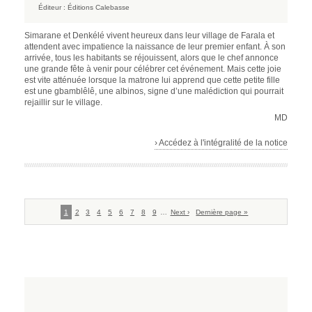
Éditeur :
Éditions Calebasse
Simarane et Denkélé vivent heureux dans leur village de Farala et
attendent avec impatience la naissance de leur premier enfant. À son
arrivée, tous les habitants se réjouissent, alors que le chef annonce
une grande fête à venir pour célébrer cet événement. Mais cette joie
est vite atténuée lorsque la matrone lui apprend que cette petite fille
est une gbamblêlê, une albinos, signe d’une malédiction qui pourrait
rejaillir sur le village.
MD
› Accédez à l'intégralité de la notice
Pagination
Page
1
Page
2
Page
3
Page
4
Page
5
Page
6
Page
7
Page
8
Page
9
…
Page
Next ›
Dernière
Dernière page »
courante
suivante
page