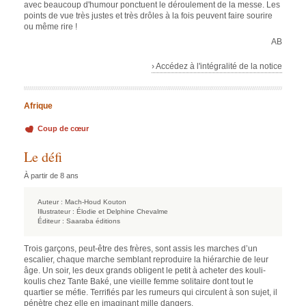
avec beaucoup d'humour ponctuent le déroulement de la messe. Les
points de vue très justes et très drôles à la fois peuvent faire sourire
ou même rire !
AB
› Accédez à l'intégralité de la notice
Afrique
Coup de cœur
Le défi
À partir de 8 ans
Auteur :
Mach-Houd Kouton
Illustrateur :
Élodie et Delphine Chevalme
Éditeur :
Saaraba éditions
Trois garçons, peut-être des frères, sont assis les marches d’un
escalier, chaque marche semblant reproduire la hiérarchie de leur
âge. Un soir, les deux grands obligent le petit à acheter des kouli-
koulis chez Tante Baké, une vieille femme solitaire dont tout le
quartier se méfie. Terrifiés par les rumeurs qui circulent à son sujet, il
pénètre chez elle en imaginant mille dangers.