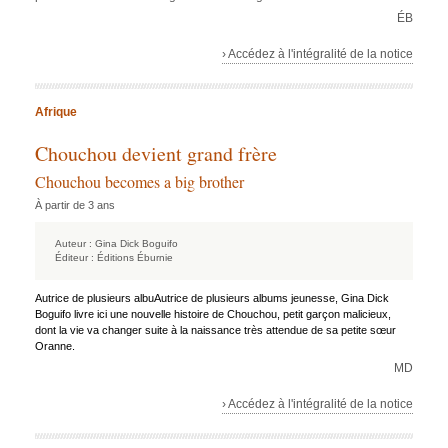
ÉB
› Accédez à l'intégralité de la notice
Afrique
Chouchou devient grand frère
Chouchou becomes a big brother
À partir de 3 ans
Auteur :
Gina Dick Boguifo
Éditeur :
Éditions Éburnie
Autrice de plusieurs albuAutrice de plusieurs albums jeunesse, Gina Dick
Boguifo livre ici une nouvelle histoire de Chouchou, petit garçon malicieux,
dont la vie va changer suite à la naissance très attendue de sa petite sœur
Oranne.
MD
› Accédez à l'intégralité de la notice