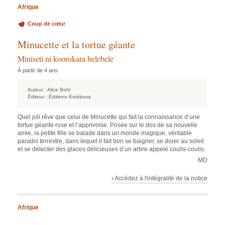
Afrique
Coup de cœur
Minucette et la tortue géante
Miniseti ni koorokara belebele
À partir de 4 ans
Auteur :
Alice Bohl
Éditeur :
Éditions Kotékosa
Quel joli rêve que celui de Minucette qui fait la connaissance d’une
tortue géante rose et l’apprivoise. Posée sur le dos de sa nouvelle
amie, la petite fille se balade dans un monde magique, véritable
paradis terrestre, dans lequel il fait bon se baigner, se dorer au soleil
et se délecter des glaces délicieuses d’un arbre appelé coulis-coulis.
MD
› Accédez à l'intégralité de la notice
Afrique