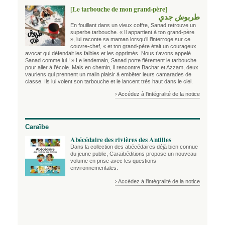
[Le tarbouche de mon grand-père]
طربوش جدي
En fouillant dans un vieux coffre, Sanad retrouve un
superbe tarbouche. « Il appartient à ton grand-père
», lui raconte sa maman lorsqu’il l’interroge sur ce
couvre-chef, « et ton grand-père était un courageux
avocat qui défendait les faibles et les opprimés. Nous t’avons appelé
Sanad comme lui ! » Le lendemain, Sanad porte fièrement le tarbouche
pour aller à l’école. Mais en chemin, il rencontre Bachar et Azzam, deux
vauriens qui prennent un malin plaisir à embêter leurs camarades de
classe. Ils lui volent son tarbouche et le lancent très haut dans le ciel.
› Accédez à l'intégralité de la notice
Caraïbe
Abécédaire des rivières des Antilles
Dans la collection des abécédaires déjà bien connue
du jeune public, Caraïbéditions propose un nouveau
volume en prise avec les questions
environnementales.
› Accédez à l'intégralité de la notice