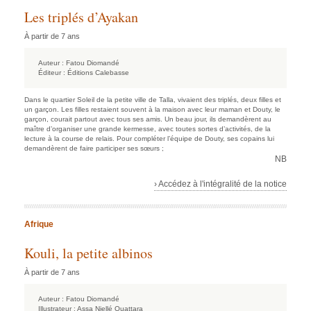
Les triplés d’Ayakan
À partir de 7 ans
Auteur :
Fatou Diomandé
Éditeur :
Éditions Calebasse
Dans le quartier Soleil de la petite ville de Talla, vivaient des triplés, deux filles et
un garçon. Les filles restaient souvent à la maison avec leur maman et Douty, le
garçon, courait partout avec tous ses amis. Un beau jour, ils demandèrent au
maître d’organiser une grande kermesse, avec toutes sortes d’activités, de la
lecture à la course de relais. Pour compléter l’équipe de Douty, ses copains lui
demandèrent de faire participer ses sœurs ;
NB
› Accédez à l'intégralité de la notice
Afrique
Kouli, la petite albinos
À partir de 7 ans
Auteur :
Fatou Diomandé
Illustrateur :
Assa Niellé Ouattara