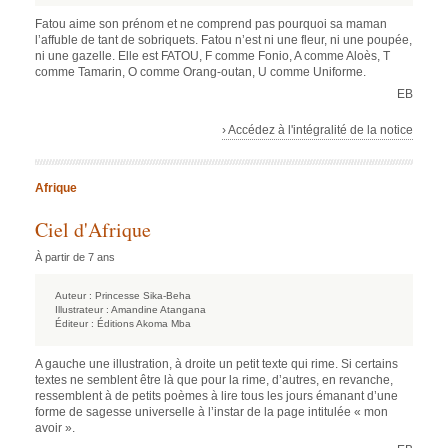
Fatou aime son prénom et ne comprend pas pourquoi sa maman
l’affuble de tant de sobriquets. Fatou n’est ni une fleur, ni une poupée,
ni une gazelle. Elle est FATOU, F comme Fonio, A comme Aloès, T
comme Tamarin, O comme Orang-outan, U comme Uniforme.
EB
› Accédez à l'intégralité de la notice
Afrique
Ciel d'Afrique
À partir de 7 ans
Auteur :
Princesse Sika-Beha
Illustrateur :
Amandine Atangana
Éditeur :
Éditions Akoma Mba
A gauche une illustration, à droite un petit texte qui rime. Si certains
textes ne semblent être là que pour la rime, d’autres, en revanche,
ressemblent à de petits poèmes à lire tous les jours émanant d’une
forme de sagesse universelle à l’instar de la page intitulée « mon
avoir ».