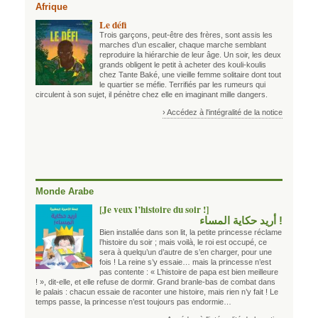
Afrique
Le défi
Trois garçons, peut-être des frères, sont assis les
marches d’un escalier, chaque marche semblant
reproduire la hiérarchie de leur âge. Un soir, les deux
grands obligent le petit à acheter des kouli-koulis
chez Tante Baké, une vieille femme solitaire dont tout
le quartier se méfie. Terrifiés par les rumeurs qui
circulent à son sujet, il pénètre chez elle en imaginant mille dangers.
› Accédez à l'intégralité de la notice
Monde Arabe
[Je veux l’histoire du soir !]
! أريد حكاية المساء
Bien installée dans son lit, la petite princesse réclame
l’histoire du soir ; mais voilà, le roi est occupé, ce
sera à quelqu’un d’autre de s’en charger, pour une
fois ! La reine s’y essaie… mais la princesse n’est
pas contente : « L’histoire de papa est bien meilleure
! », dit-elle, et elle refuse de dormir. Grand branle-bas de combat dans
le palais : chacun essaie de raconter une histoire, mais rien n’y fait ! Le
temps passe, la princesse n’est toujours pas endormie…