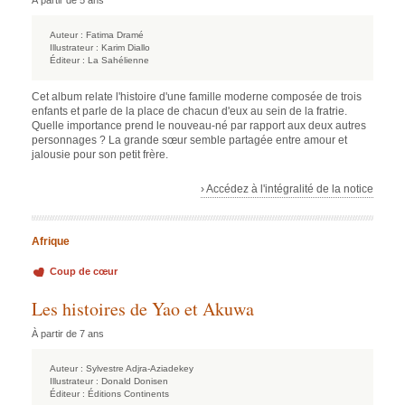
À partir de 5 ans
Auteur :
Fatima Dramé
Illustrateur :
Karim Diallo
Éditeur :
La Sahélienne
Cet album relate l'histoire d'une famille moderne composée de trois
enfants et parle de la place de chacun d'eux au sein de la fratrie.
Quelle importance prend le nouveau-né par rapport aux deux autres
personnages ? La grande sœur semble partagée entre amour et
jalousie pour son petit frère.
› Accédez à l'intégralité de la notice
Afrique
Coup de cœur
Les histoires de Yao et Akuwa
À partir de 7 ans
Auteur :
Sylvestre Adjra-Aziadekey
Illustrateur :
Donald Donisen
Éditeur :
Éditions Continents