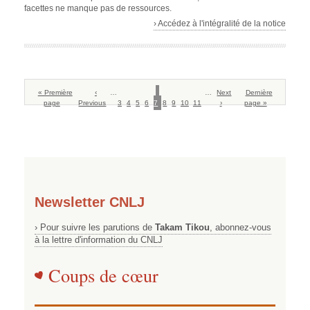
facettes ne manque pas de ressources.
› Accédez à l'intégralité de la notice
Pagination
Première
« Première
Page
‹
…
Page
Page
Page
Page
Page
Page
Page
Page
Page
…
Page
Next
Dernière
Dernière
page
page
Previous
précédente
3
4
5
6
7
courante
8
9
10
11
suivante
›
page »
page
Newsletter CNLJ
› Pour suivre les parutions de
Takam Tikou
, abonnez-vous
à la lettre d'information du CNLJ
Coups de cœur