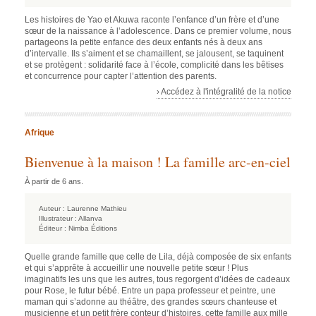
Les histoires de Yao et Akuwa raconte l’enfance d’un frère et d’une
sœur de la naissance à l’adolescence. Dans ce premier volume, nous
partageons la petite enfance des deux enfants nés à deux ans
d’intervalle. Ils s’aiment et se chamaillent, se jalousent, se taquinent
et se protègent : solidarité face à l’école, complicité dans les bêtises
et concurrence pour capter l’attention des parents.
› Accédez à l'intégralité de la notice
Afrique
Bienvenue à la maison ! La famille arc-en-ciel
À partir de 6 ans.
Auteur :
Laurenne Mathieu
Illustrateur :
Allanva
Éditeur :
Nimba Éditions
Quelle grande famille que celle de Lila, déjà composée de six enfants
et qui s’apprête à accueillir une nouvelle petite sœur ! Plus
imaginatifs les uns que les autres, tous regorgent d’idées de cadeaux
pour Rose, le futur bébé. Entre un papa professeur et peintre, une
maman qui s’adonne au théâtre, des grandes sœurs chanteuse et
musicienne et un petit frère conteur d’histoires, cette famille aux mille