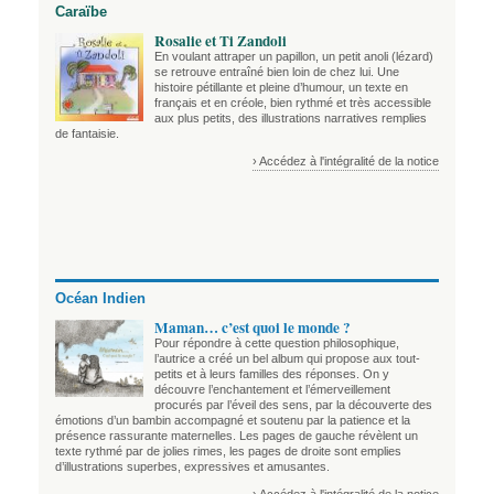
Caraïbe
Rosalie et Ti Zandoli
En voulant attraper un papillon, un petit anoli (lézard)
se retrouve entraîné bien loin de chez lui. Une
histoire pétillante et pleine d’humour, un texte en
français et en créole, bien rythmé et très accessible
aux plus petits, des illustrations narratives remplies
de fantaisie.
› Accédez à l'intégralité de la notice
Océan Indien
Maman… c’est quoi le monde ?
Pour répondre à cette question philosophique,
l’autrice a créé un bel album qui propose aux tout-
petits et à leurs familles des réponses. On y
découvre l’enchantement et l’émerveillement
procurés par l’éveil des sens, par la découverte des
émotions d’un bambin accompagné et soutenu par la patience et la
présence rassurante maternelles. Les pages de gauche révèlent un
texte rythmé par de jolies rimes, les pages de droite sont emplies
d’illustrations superbes, expressives et amusantes.
› Accédez à l'intégralité de la notice