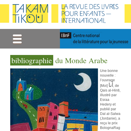
Gestion des cookies
bibliographie
du Monde Arabe
Une bonne
nouvelle :
l’ouvrage
أنا
[Moi]
, de
Qais al-Hinti,
illustré par
Esraa
Hedery et
publié par
Dal al-Salwa
(Jordanie), a
reçu le prix
BolognaRag