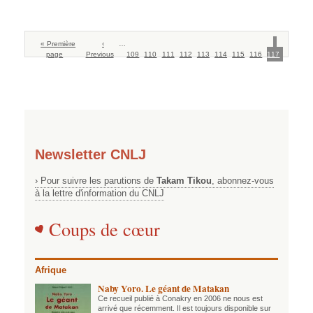
Pagination
Première
« Première
Page
‹
…
Page
Page
Page
Page
Page
Page
Page
Page
Page
page
page
Previous
précédente
109
110
111
112
113
114
115
116
117
courante
Newsletter CNLJ
› Pour suivre les parutions de
Takam Tikou
, abonnez-vous
à la lettre d'information du CNLJ
Coups de cœur
Afrique
Naby Yoro. Le géant de Matakan
Ce recueil publié à Conakry en 2006 ne nous est
arrivé que récemment. Il est toujours disponible sur