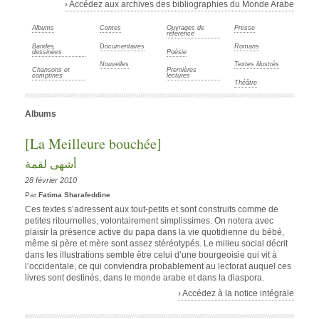
› Accédez aux archives des bibliographies du Monde Arabe
Albums
Contes
Ouvrages de
Presse
référence
Bandes
Documentaires
Romans
dessinées
Poésie
Nouvelles
Textes illustrés
Chansons et
Premières
comptines
lectures
Théâtre
Albums
[La Meilleure bouchée]
أشهى لقمة
28 février 2010
Par
Fatima Sharafeddine
Ces textes s’adressent aux tout-petits et sont construits comme de
petites ritournelles, volontairement simplissimes. On notera avec
plaisir la présence active du papa dans la vie quotidienne du bébé,
même si père et mère sont assez stéréotypés. Le milieu social décrit
dans les illustrations semble être celui d’une bourgeoisie qui vit à
l’occidentale, ce qui conviendra probablement au lectorat auquel ces
livres sont destinés, dans le monde arabe et dans la diaspora.
› Accédez à la notice intégrale