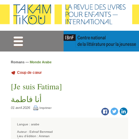
Gestion des cookies
Romans —
Monde Arabe
Coup de cœur
[Je suis Fatima]
أنا فاطمة
01 avril 2026
Imprimer
Langue :
arabe
Auteur :
Eshraf Benmrad
Lieu d'édition :
Amman