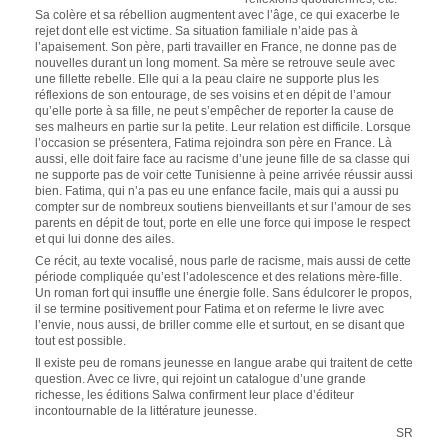
Sa colère et sa rébellion augmentent avec l’âge, ce qui exacerbe le
rejet dont elle est victime. Sa situation familiale n’aide pas à
l’apaisement. Son père, parti travailler en France, ne donne pas de
nouvelles durant un long moment. Sa mère se retrouve seule avec
une fillette rebelle. Elle qui a la peau claire ne supporte plus les
réflexions de son entourage, de ses voisins et en dépit de l’amour
qu’elle porte à sa fille, ne peut s’empêcher de reporter la cause de
ses malheurs en partie sur la petite. Leur relation est difficile. Lorsque
l’occasion se présentera, Fatima rejoindra son père en France. Là
aussi, elle doit faire face au racisme d’une jeune fille de sa classe qui
ne supporte pas de voir cette Tunisienne à peine arrivée réussir aussi
bien. Fatima, qui n’a pas eu une enfance facile, mais qui a aussi pu
compter sur de nombreux soutiens bienveillants et sur l’amour de ses
parents en dépit de tout, porte en elle une force qui impose le respect
et qui lui donne des ailes.
Ce récit, au texte vocalisé, nous parle de racisme, mais aussi de cette
période compliquée qu’est l’adolescence et des relations mère-fille.
Un roman fort qui insuffle une énergie folle. Sans édulcorer le propos,
il se termine positivement pour Fatima et on referme le livre avec
l’envie, nous aussi, de briller comme elle et surtout, en se disant que
tout est possible.
Il existe peu de romans jeunesse en langue arabe qui traitent de cette
question. Avec ce livre, qui rejoint un catalogue d’une grande
richesse, les éditions Salwa confirment leur place d’éditeur
incontournable de la littérature jeunesse.
SR