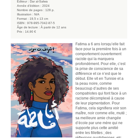
Éditeur :
Dar al-Salwa
Année d'édition :
2024
Nombre de pages :
128 p.
Illustration :
N/A
Format :
19,5 x 13 cm
ISBN :
978-995-7042-87-5
Âge de lecture :
À partir de 12 ans
Prix :
14,90 €
Fatima a 6 ans lorsqu’elle fait
face pour la première fois à un
comportement ouvertement
raciste qui la marquera
profondément. Pour elle, c’est
la prise de conscience de sa
différence et ce n’est que le
début. Elle vit en Tunisie et a
la peau noire, comme
beaucoup d’autres de ses
compatriotes qui font face à un
racisme décomplexé à cause
de leur pigmentation. Pour
Fatima, cela signifiera voir son
maître, noir comme elle, muté ;
sa meilleure amie changée
d’école par une mère qui ne
supporte plus cette amitié
entre les fillettes ; des
réflexions quotidiennes, etc.