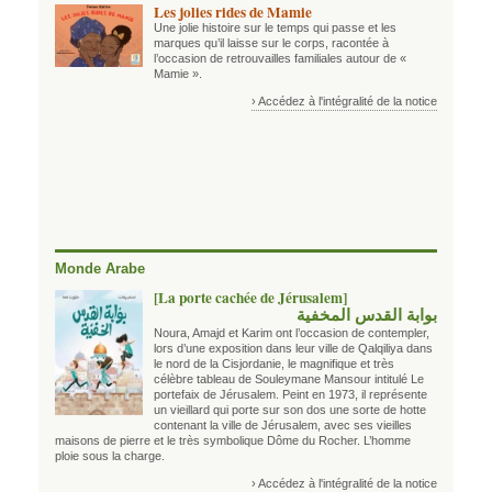
Les jolies rides de Mamie
Une jolie histoire sur le temps qui passe et les
marques qu’il laisse sur le corps, racontée à
l’occasion de retrouvailles familiales autour de «
Mamie ».
› Accédez à l'intégralité de la notice
Monde Arabe
[La porte cachée de Jérusalem]
بوابة القدس المخفية
Noura, Amajd et Karim ont l’occasion de contempler,
lors d’une exposition dans leur ville de Qalqiliya dans
le nord de la Cisjordanie, le magnifique et très
célèbre tableau de Souleymane Mansour intitulé Le
portefaix de Jérusalem. Peint en 1973, il représente
un vieillard qui porte sur son dos une sorte de hotte
contenant la ville de Jérusalem, avec ses vieilles
maisons de pierre et le très symbolique Dôme du Rocher. L’homme
ploie sous la charge.
› Accédez à l'intégralité de la notice