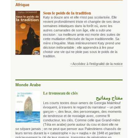
Afrique
Sous le poids de la tradition
Katy a douze ans et elle n’est pas scolarisée. Elle
revient profondément triste et changée de ses deux
semaines initiatiques dans la forêt où, avec les
autres camarades de son âge, elle a subi une
excision : sa meilleure amie est morte des suites de
cette mutilation effectuée de façon traditionnelle. Sa
mère s’inquiète. Mais intérieurement Katy prend une
décision inébranlable : elle apprendra à lire pour
choisir une vie qui ne ploie pas sous le poids de la
tradition.
› Accédez à l'intégralité de la notice
Monde Arabe
Le trousseau de clés
مفتاح ومفاتيح
Les courts textes doux-amers de Georgia Makhlouf
évoquent, à travers le regard du narrateur – un petit
garçon –, des lieux, des personnages, des moments
de tendresse et de nostalgie avec, comme fil
conducteur, les clés. Comme celle que Grand-mère
(Téta en arabe) porte autour du cou et dont elle ne
se sépare jamais ; on ne peut que penser aux Palestiniens chassés de
leurs terres durant la « catastrophe » ou « naqba » de 1948 et gardant
précieusement la clé de leur maison, transmise de génération en