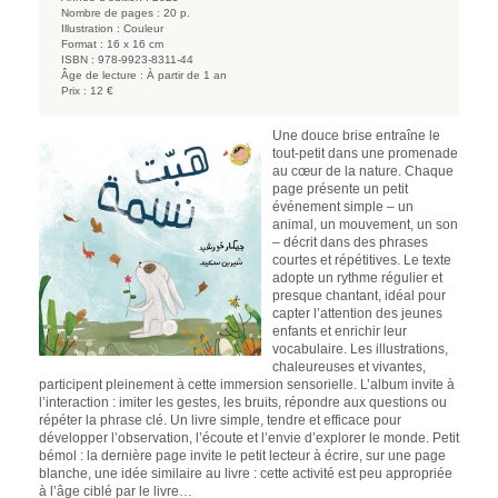
Nombre de pages :
20 p.
Illustration :
Couleur
Format :
16 x 16 cm
ISBN :
978-9923-8311-44
Âge de lecture :
À partir de 1 an
Prix :
12 €
Une douce brise entraîne le
tout-petit dans une promenade
au cœur de la nature. Chaque
page présente un petit
événement simple – un
animal, un mouvement, un son
– décrit dans des phrases
courtes et répétitives. Le texte
adopte un rythme régulier et
presque chantant, idéal pour
capter l’attention des jeunes
enfants et enrichir leur
vocabulaire. Les illustrations,
chaleureuses et vivantes,
participent pleinement à cette immersion sensorielle. L’album invite à
l’interaction : imiter les gestes, les bruits, répondre aux questions ou
répéter la phrase clé. Un livre simple, tendre et efficace pour
développer l’observation, l’écoute et l’envie d’explorer le monde. Petit
bémol : la dernière page invite le petit lecteur à écrire, sur une page
blanche, une idée similaire au livre : cette activité est peu appropriée
à l’âge ciblé par le livre…