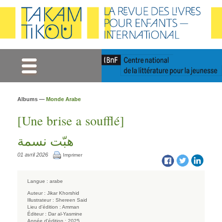
Gestion des cookies
Albums —
Monde Arabe
[Une brise a soufflé]
هبّت نسمة
01 avril 2026
Imprimer
Langue :
arabe
Auteur :
Jikar Khorshid
Illustrateur :
Shereen Said
Lieu d'édition :
Amman
Éditeur :
Dar al-Yasmine
Année d'édition :
2025