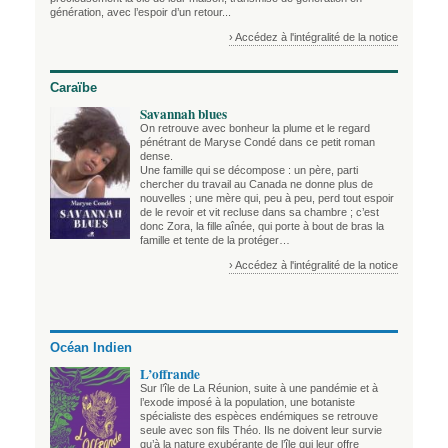
génération, avec l’espoir d’un retour...
› Accédez à l'intégralité de la notice
Caraïbe
Savannah blues
On retrouve avec bonheur la plume et le regard
pénétrant de Maryse Condé dans ce petit roman
dense.
Une famille qui se décompose : un père, parti
chercher du travail au Canada ne donne plus de
nouvelles ; une mère qui, peu à peu, perd tout espoir
de le revoir et vit recluse dans sa chambre ; c’est
donc Zora, la fille aînée, qui porte à bout de bras la
famille et tente de la protéger…
› Accédez à l'intégralité de la notice
Océan Indien
L’offrande
Sur l’île de La Réunion, suite à une pandémie et à
l’exode imposé à la population, une botaniste
spécialiste des espèces endémiques se retrouve
seule avec son fils Théo. Ils ne doivent leur survie
qu’à la nature exubérante de l’île qui leur offre