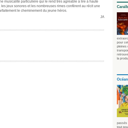
e musicalité particulière qui le rend très agréable à lire à haute
, les jeux sonores et les nombreuses rimes confèrent au récit une
Caraï
rfaitement le cheminement du jeune héros.
JA
extraord
pour cet
pleines
transpo
retrouv
la produ
Océan
passés 
tout pou