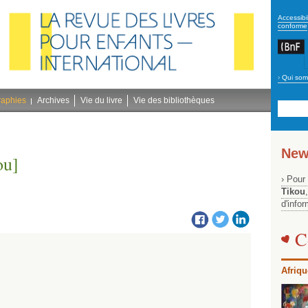
secon
Accessibil
conforme
›
Qui som
Navig
bleu
raphies
Archives
Vie du livre
Vie des bibliothèques
New
ou]
› Pour
Tikou
d'info
C
Afriqu