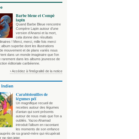
be
Barbe bleue et Compè
lapin
Quand Barbe Bleue rencontre
Compère Lapin autour d’une
version d’Anansi et la mort,
cela donne des résultats
inaires ! Merci, merci, mille fois merci
 album superbe dont les illustrations
 de mouvement et de plans variés nous
rtent dans un monde imaginaire que l’on
e rarement dans les albums jeunesse de
ction éditoriale caribéenne.
› Accédez à l'intégralité de la notice
 Indien
Carabistouilles de
légumes péï
Un magnifique recueil de
recettes autour des légumes
d’antan qui sont présents
autour de nous mais que l’on a
oubliés. Yazoo Ahamad
introduit l’album en racontant
les moments de son enfance
auprès de sa grand-mère qui récupérait
r ne rien jeter.