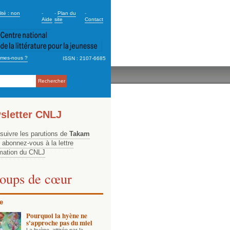
dary_2
ité : non
-
-
Plan du
-
Aide
site
Contact
mes-nous ?
ISSN : 2107-6685
ation
sletter CNLJ
 suivre les parutions de
Takam
, abonnez-vous à la lettre
rmation du CNLJ
oups de cœur
e
Pourquoi la hyène ne
s'approche pas du miel