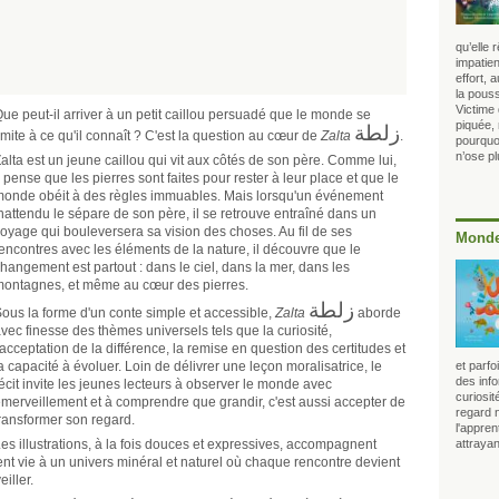
qu’elle
impatien
effort, 
la pous
Victime 
ue peut-il arriver à un petit caillou persuadé que le monde se
زلطة
piquée, 
imite à ce qu'il connaît ? C'est la question au cœur de
Zalta
.
pourquoi
n’ose p
alta est un jeune caillou qui vit aux côtés de son père. Comme lui,
l pense que les pierres sont faites pour rester à leur place et que le
onde obéit à des règles immuables. Mais lorsqu'un événement
nattendu le sépare de son père, il se retrouve entraîné dans un
oyage qui bouleversera sa vision des choses. Au fil de ses
Monde
encontres avec les éléments de la nature, il découvre que le
hangement est partout : dans le ciel, dans la mer, dans les
ontagnes, et même au cœur des pierres.
زلطة
ous la forme d'un conte simple et accessible,
Zalta
aborde
vec finesse des thèmes universels tels que la curiosité,
'acceptation de la différence, la remise en question des certitudes et
a capacité à évoluer. Loin de délivrer une leçon moralisatrice, le
et parf
des info
écit invite les jeunes lecteurs à observer le monde avec
curiosit
merveillement et à comprendre que grandir, c'est aussi accepter de
regard 
ransformer son regard.
l'appren
es illustrations, à la fois douces et expressives, accompagnent
attrayan
ent vie à un univers minéral et naturel où chaque rencontre devient
iller.