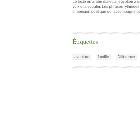
Le texte en arabe dialectal égyptien a un
voix et à écouter. Les phrases rythmées
dimension poétique qui accompagne pa
Étiquettes
aventure
famille
Différence