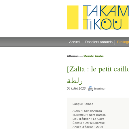
Gestion des cookies
Accueil
Dossiers annuels
Bibliog
Albums —
Monde Arabe
[Zalta : le petit caill
زلطة
04 juillet 2026
Imprimer
Langue :
arabe
Auteur :
Soheir Abaza
Illustrateur :
Nora Baraka
Lieu d'édition :
Le Caire
Éditeur :
Dar al-Shorouk
Année d'édition :
2026