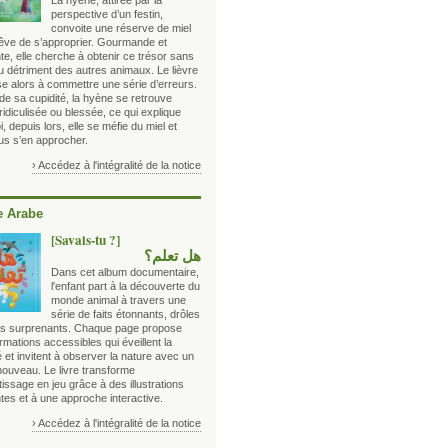
La hyène, attirée par la
perspective d’un festin,
convoite une réserve de miel
 rêve de s’approprier. Gourmande et
te, elle cherche à obtenir ce trésor sans
au détriment des autres animaux. Le lièvre
se alors à commettre une série d’erreurs.
de sa cupidité, la hyène se retrouve
ridiculisée ou blessée, ce qui explique
, depuis lors, elle se méfie du miel et
lus s’en approcher.
› Accédez à l'intégralité de la notice
 Arabe
[Savais-tu ?]
هل تعلم؟
Dans cet album documentaire,
l'enfant part à la découverte du
monde animal à travers une
série de faits étonnants, drôles
ois surprenants. Chaque page propose
rmations accessibles qui éveillent la
é et invitent à observer la nature avec un
nouveau. Le livre transforme
tissage en jeu grâce à des illustrations
tes et à une approche interactive.
› Accédez à l'intégralité de la notice