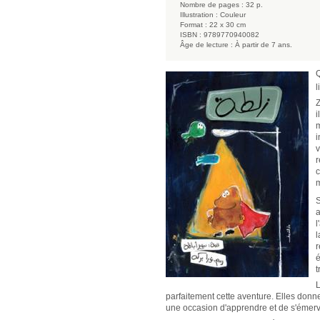
Nombre de pages :
32 p.
Illustration :
Couleur
Format :
22 x 30 cm
ISBN :
9789770940082
Âge de lecture :
À partir de 7 ans.
Q
l
Z
i
m
i
v
r
c
m
S
a
l
l
r
é
t
L
parfaitement cette aventure. Elles donn
une occasion d'apprendre et de s'émerve