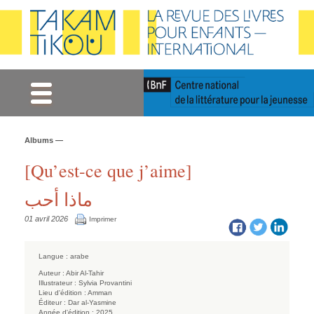
Gestion des cookies
Albums —
[Qu’est-ce que j’aime]
ماذا أحب
01 avril 2026
Imprimer
Langue :
arabe
Auteur :
Abir Al-Tahir
Illustrateur :
Sylvia Provantini
Lieu d'édition :
Amman
Éditeur :
Dar al-Yasmine
Année d'édition :
2025