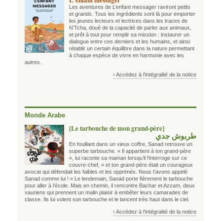
Les aventures de L’enfant messager raviront petits
et grands. Tous les ingrédients sont là pour emporter
les jeunes lecteurs et lectrices dans les traces de
N’Tcha, doué de la capacité de parler aux animaux,
et prêt à tout pour remplir sa mission : instaurer un
dialogue entre ces derniers et les humains, et ainsi
rétablir un certain équilibre dans la nature permettant
à chaque espèce de vivre en harmonie avec les
autres.
› Accédez à l'intégralité de la notice
Monde Arabe
[Le tarbouche de mon grand-père]
طربوش جدي
En fouillant dans un vieux coffre, Sanad retrouve un
superbe tarbouche. « Il appartient à ton grand-père
», lui raconte sa maman lorsqu’il l’interroge sur ce
couvre-chef, « et ton grand-père était un courageux
avocat qui défendait les faibles et les opprimés. Nous t’avons appelé
Sanad comme lui ! » Le lendemain, Sanad porte fièrement le tarbouche
pour aller à l’école. Mais en chemin, il rencontre Bachar et Azzam, deux
vauriens qui prennent un malin plaisir à embêter leurs camarades de
classe. Ils lui volent son tarbouche et le lancent très haut dans le ciel.
› Accédez à l'intégralité de la notice