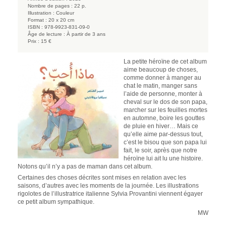
Nombre de pages :
22 p.
Illustration :
Couleur
Format :
20 x 20 cm
ISBN :
978-9923-831-09-0
Âge de lecture :
À partir de 3 ans
Prix :
15 €
La petite héroïne de cet album
aime beaucoup de choses,
comme donner à manger au
chat le matin, manger sans
l’aide de personne, monter à
cheval sur le dos de son papa,
marcher sur les feuilles mortes
en automne, boire les gouttes
de pluie en hiver… Mais ce
qu’elle aime par-dessus tout,
c’est le bisou que son papa lui
fait, le soir, après que notre
héroïne lui ait lu une histoire.
Notons qu’il n’y a pas de maman dans cet album.
Certaines des choses décrites sont mises en relation avec les
saisons, d’autres avec les moments de la journée. Les illustrations
rigolotes de l’illustratrice italienne Sylvia Provantini viennent égayer
ce petit album sympathique.
MW