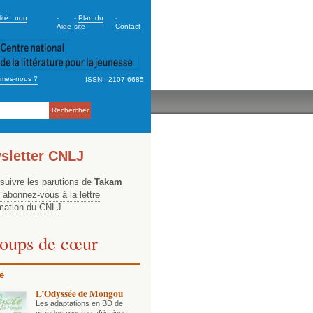
dary_2
ité : non
-
-
Plan du
-
Aide
site
Contact
mes-nous ?
ISSN : 2107-6685
ation
sletter CNLJ
 suivre les parutions de
Takam
, abonnez-vous à la lettre
rmation du CNLJ
oups de cœur
e
L’Odyssée de Mongou
Les adaptations en BD de