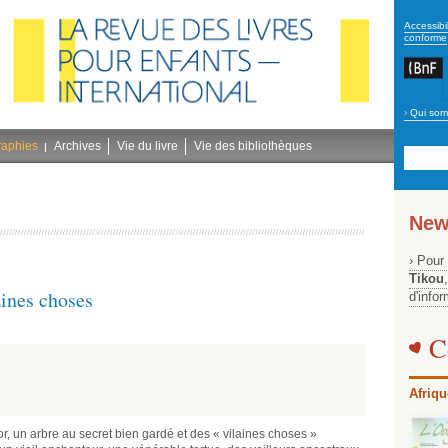
secon
Accessibil
conforme
›
Qui som
Navig
bleu
raphies
Archives
Vie du livre
Vie des bibliothèques
New
› Pour
Tikou
laines choses
d'info
C
Afriqu
or, un arbre au secret bien gardé et des « vilaines choses »