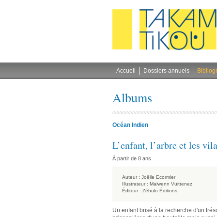
Gestion des cookies
Accueil
Dossiers annuels
Bibliog
Albums
Océan Indien
L’enfant, l’arbre et les vi
À partir de 8 ans
Auteur :
Joëlle Ecormier
Illustrateur :
Maiwenn Vuittenez
Éditeur :
Zébulo Éditions
Un enfant brisé à la recherche d'un trés