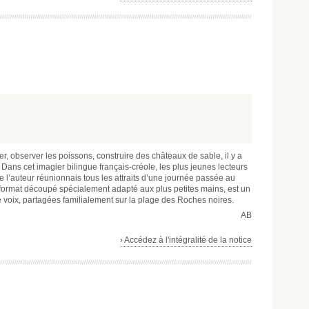
er, observer les poissons, construire des châteaux de sable, il y a
 Dans cet imagier bilingue français-créole, les plus jeunes lecteurs
e l’auteur réunionnais tous les attraits d’une journée passée au
 format découpé spécialement adapté aux plus petites mains, est un
e voix, partagées familialement sur la plage des Roches noires.
AB
› Accédez à l'intégralité de la notice