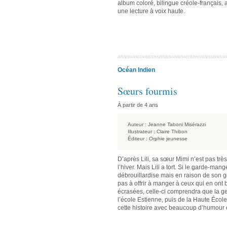
album coloré, bilingue créole-français, 
une lecture à voix haute.
Océan Indien
Sœurs fourmis
À partir de 4 ans
Auteur :
Jeanne Taboni Misérazzi
Illustrateur :
Claire Thibon
Éditeur :
Orphie jeunesse
D’après Lili, sa sœur Mimi n’est pas trè
l’hiver. Mais Lili a tort. Si le garde-m
débrouillardise mais en raison de son g
pas à offrir à manger à ceux qui en ont 
écrasées, celle-ci comprendra que la ge
l’école Estienne, puis de la Haute Écol
cette histoire avec beaucoup d’humour e