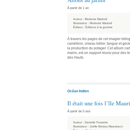
À partir de 1 an
Auteur :
Modeste Madoré
Illustrateur :
Modeste Madoré
Éditeur :
Éditions à la gomme
À travers les pages de cet imagier biling
caméléon, oiseau bélier, tangue et geck
la production du potager. Cet album ca
mains, est un support réussi pour des le
des Hauts.
Océan Indien
Il était une fois l’île Maur
À partir de 5 ans
Auteur :
Danielle Fossette
Illustrateur :
Joëlle Betsey Maestracci