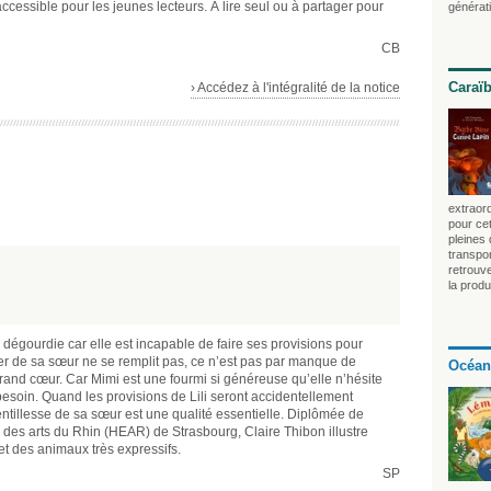
accessible pour les jeunes lecteurs. À lire seul ou à partager pour
générati
CB
Caraï
› Accédez à l'intégralité de la notice
extraord
pour cet
pleines
transpo
retrouv
la produ
s dégourdie car elle est incapable de faire ses provisions pour
anger de sa sœur ne se remplit pas, ce n’est pas par manque de
Océan
rand cœur. Car Mimi est une fourmi si généreuse qu’elle n’hésite
besoin. Quand les provisions de Lili seront accidentellement
ntillesse de sa sœur est une qualité essentielle. Diplômée de
e des arts du Rhin (HEAR) de Strasbourg, Claire Thibon illustre
t des animaux très expressifs.
SP