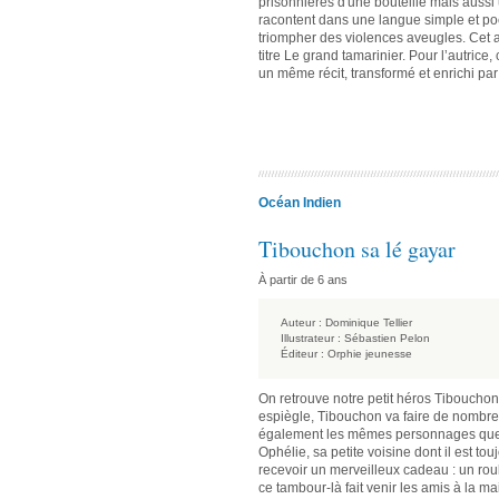
prisonnières d'une bouteille mais aussi 
racontent dans une langue simple et poé
triompher des violences aveugles. Cet 
titre Le grand tamarinier. Pour l’autric
un même récit, transformé et enrichi par
Océan Indien
Tibouchon sa lé gayar
À partir de 6 ans
Auteur :
Dominique Tellier
Illustrateur :
Sébastien Pelon
Éditeur :
Orphie jeunesse
On retrouve notre petit héros Tibouchon
espiègle, Tibouchon va faire de nombr
également les mêmes personnages que 
Ophélie, sa petite voisine dont il est t
recevoir un merveilleux cadeau : un roul
ce tambour-là fait venir les amis à la m