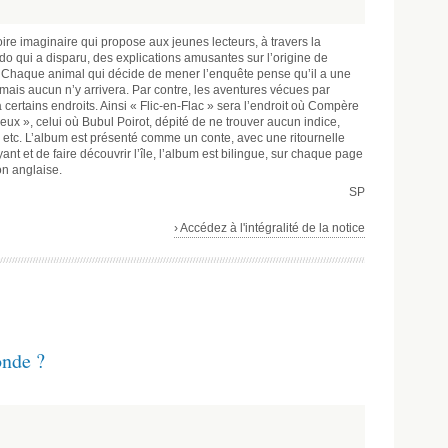
oire imaginaire qui propose aux jeunes lecteurs, à travers la
o qui a disparu, des explications amusantes sur l’origine de
e. Chaque animal qui décide de mener l’enquête pense qu’il a une
 mais aucun n’y arrivera. Par contre, les aventures vécues par
ertains endroits. Ainsi « Flic-en-Flac » sera l’endroit où Compère
x », celui où Bubul Poirot, dépité de ne trouver aucun indice,
 etc. L’album est présenté comme un conte, avec une ritournelle
yant et de faire découvrir l’île, l’album est bilingue, sur chaque page
ion anglaise.
SP
› Accédez à l'intégralité de la notice
nde ?