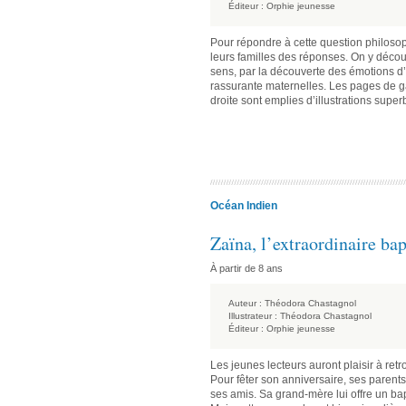
Éditeur :
Orphie jeunesse
Pour répondre à cette question philosoph
leurs familles des réponses. On y décou
sens, par la découverte des émotions d
rassurante maternelles. Les pages de ga
droite sont emplies d’illustrations sup
Océan Indien
Zaïna, l’extraordinaire b
À partir de 8 ans
Auteur :
Théodora Chastagnol
Illustrateur :
Théodora Chastagnol
Éditeur :
Orphie jeunesse
Les jeunes lecteurs auront plaisir à ret
Pour fêter son anniversaire, ses parents
ses amis. Sa grand-mère lui offre un b