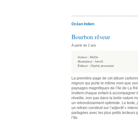
Océan Indien
Bourbon rêveur
À partir de 2 ans
Auteur :
MoDo
Illustrateur :
benG
Éditeur :
Orphie jeunesse
La première page de cet album cartonné 
mignon qui porte le même nom que son îl
paysages magnifiques de l’île de La Réu
invitent chaque enfant à accompagner le
réveille, non pas dans la belle nature 
un rebondissement optimiste. Le texte, 
un refrain construit sur l’adjectif « int
partagées avec les plus petits lecteurs
l’île.