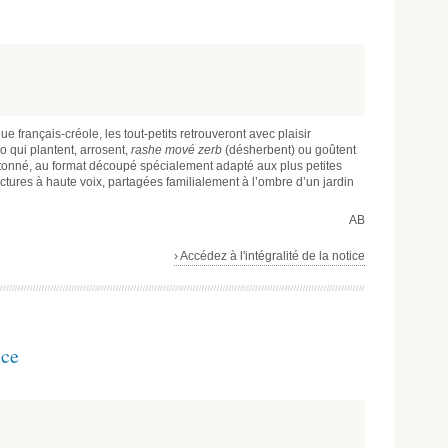
ue français-créole, les tout-petits retrouveront avec plaisir
o qui plantent, arrosent,
rashe mové zerb
(désherbent) ou goûtent
rtonné, au format découpé spécialement adapté aux plus petites
ctures à haute voix, partagées familialement à l’ombre d’un jardin
AB
› Accédez à l'intégralité de la notice
ice