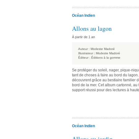
Océan Indien
Allons au lagon
À partir de 1 an
Auteur :
Modeste Madoré
Illustrateur :
Modeste Madoré
Éditeur :
Éditions à la gomme
Se protéger du soleil, nager, pique-niqu
tant de choses à faire au bord du lagon.
découvrent grâce au bestiaire familier d
bord de la mer. Cet album cartonné, au
support réussi pour des lectures à haut
Océan Indien
Allons au jardin