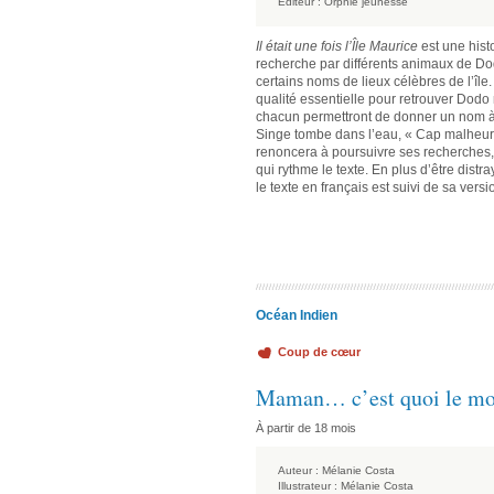
Éditeur :
Orphie jeunesse
Il était une fois l’Île Maurice
est une hist
recherche par différents animaux de Dod
certains noms de lieux célèbres de l’îl
qualité essentielle pour retrouver Dodo
chacun permettront de donner un nom à c
Singe tombe dans l’eau, « Cap malheureu
renoncera à poursuivre ses recherches,
qui rythme le texte. En plus d’être distra
le texte en français est suivi de sa vers
Océan Indien
Coup de cœur
Maman… c’est quoi le mo
À partir de 18 mois
Auteur :
Mélanie Costa
Illustrateur :
Mélanie Costa