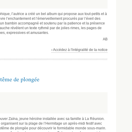
ique, l’autrice a créé un bel album qui propose aux tout-petits et à
vre l’enchantement et l’émerveillement procurés par l’éveil des
’un bambin accompagné et soutenu par la patience et la présence
uche révèlent un texte rythmé par de jolies rimes, les pages de
erbes, expressives et amusantes.
AB
› Accédez à l'intégralité de la notice
aptême de plongée
rouver Zaïna, jeune héroïne installée avec sa famille à La Réunion.
 organisent sur la plage de l’Hermitage un après-midi festif avec
aptême de plongée pour découvrir le formidable monde sous-marin.