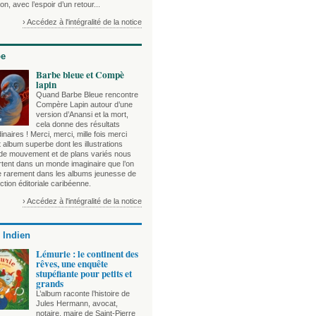
on, avec l’espoir d’un retour...
› Accédez à l'intégralité de la notice
be
Barbe bleue et Compè
lapin
Quand Barbe Bleue rencontre
Compère Lapin autour d’une
version d’Anansi et la mort,
cela donne des résultats
inaires ! Merci, merci, mille fois merci
 album superbe dont les illustrations
 de mouvement et de plans variés nous
rtent dans un monde imaginaire que l’on
e rarement dans les albums jeunesse de
ction éditoriale caribéenne.
› Accédez à l'intégralité de la notice
 Indien
Lémurie : le continent des
rêves, une enquête
stupéfiante pour petits et
grands
L’album raconte l’histoire de
Jules Hermann, avocat,
notaire, maire de Saint-Pierre