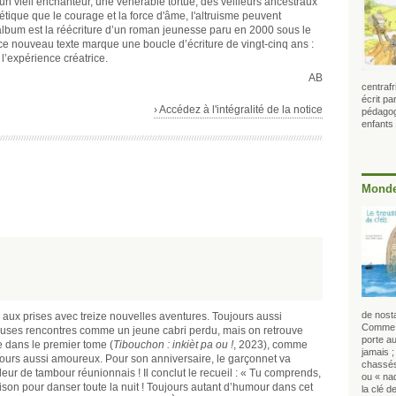
un vieil enchanteur, une vénérable tortue, des veilleurs ancestraux
tique que le courage et la force d'âme, l'altruisme peuvent
album est la réécriture d’un roman jeunesse paru en 2000 sous le
e, ce nouveau texte marque une boucle d’écriture de vingt-cinq ans :
 l’expérience créatrice.
AB
centrafr
écrit p
› Accédez à l'intégralité de la notice
pédagogu
enfants
Monde
de nosta
 aux prises avec treize nouvelles aventures. Toujours aussi
Comme c
euses rencontres comme un jeune cabri perdu, mais on retrouve
porte au
dans le premier tome (
Tibouchon : inkièt pa ou !
, 2023), comme
jamais 
oujours aussi amoureux. Pour son anniversaire, le garçonnet va
chassés
eur de tambour réunionnais ! Il conclut le recueil : « Tu comprends,
ou « na
aison pour danser toute la nuit ! Toujours autant d’humour dans cet
la clé d