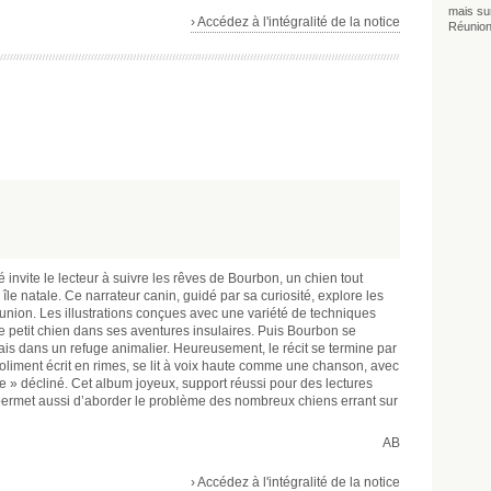
mais sur
› Accédez à l'intégralité de la notice
Réunion
invite le lecteur à suivre les rêves de Bourbon, un chien tout
e natale. Ce narrateur canin, guidé par sa curiosité, explore les
nion. Les illustrations conçues avec une variété de techniques
 petit chien dans ses aventures insulaires. Puis Bourbon se
mais dans un refuge animalier. Heureusement, le récit se termine par
joliment écrit en rimes, se lit à voix haute comme une chanson, avec
ense » décliné. Cet album joyeux, support réussi pour des lectures
 permet aussi d’aborder le problème des nombreux chiens errant sur
AB
› Accédez à l'intégralité de la notice