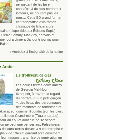
grandes œuvres africaines,
permettant de les faire
connaître à de plus nombreux
lecteurs, ne courent pas les
rues… Cette BD grand format
est l’adaptation d’un roman
classique de la littérature
icaine (disponible aux Éditions Sépia),
ar Pierre Sammy-Mackfoy, écrivain et
e, qui a dirigé à Bangui le journal pour
 Balao.
› Accédez à l'intégralité de la notice
 Arabe
Le trousseau de clés
مفتاح ومفاتيح
Les courts textes doux-amers
de Georgia Makhlouf
évoquent, à travers le regard
du narrateur – un petit garçon
–, des lieux, des personnages,
des moments de tendresse et
lgie avec, comme fil conducteur, les clés.
elle que Grand-mère (Téta en arabe)
tour du cou et dont elle ne se sépare
; on ne peut que penser aux Palestiniens
 de leurs terres durant la « catastrophe »
qba » de 1948 et gardant précieusement
e leur maison, transmise de génération en