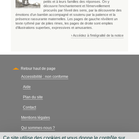
petits et à leurs familles des réponses. On y
découvre l’enchantement et l’émerveillement
procurés par l’éveil des sens, par la découverte des
émotions d’un bambin accompagné et soutenu par la patience et la
présence rassurante maternelles. Les pages de gauche révèlent un
texte rythmé par de jolies rimes, les pages de droite sont emplies
d’illustrations superbes, expressives et amusantes.
› Accédez à l'intégralité de la notice
Retour haut de page
Accessibilité : non conforme
Secondary
Aide
-
Plan du site
-
Contact
-
Mentions légales
Qui sommes-nous ?
Ce site utilise des cookies et vous donne le contrôle sur
Charte néthique