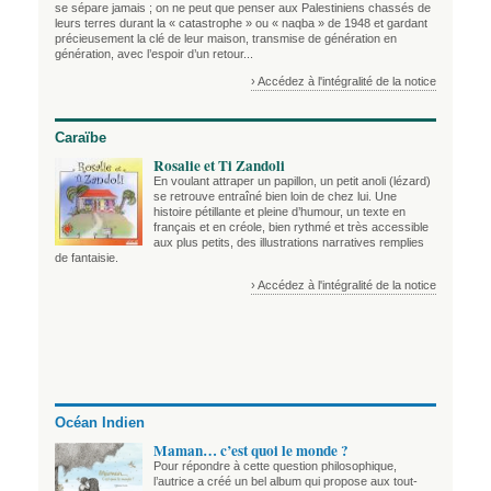
se sépare jamais ; on ne peut que penser aux Palestiniens chassés de
leurs terres durant la « catastrophe » ou « naqba » de 1948 et gardant
précieusement la clé de leur maison, transmise de génération en
génération, avec l’espoir d’un retour...
› Accédez à l'intégralité de la notice
Caraïbe
Rosalie et Ti Zandoli
En voulant attraper un papillon, un petit anoli (lézard)
se retrouve entraîné bien loin de chez lui. Une
histoire pétillante et pleine d’humour, un texte en
français et en créole, bien rythmé et très accessible
aux plus petits, des illustrations narratives remplies
de fantaisie.
› Accédez à l'intégralité de la notice
Océan Indien
Maman… c’est quoi le monde ?
Pour répondre à cette question philosophique,
l’autrice a créé un bel album qui propose aux tout-