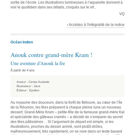
sortie de l’école. Les illustrations lumineuses à l’aquarelle donnent à
voir le quotidien dans ses détails, croqués sur le vif...
VQ
› Accédez à l'intégralité de la notice
Océan Indien
Anouk contre grand-mère Kram !
Une aventure d’Anouk la fée
À partir de 4 ans
Auteur :
Cerise Australe
Illustrateur :
Jace
Éditeur :
Epsilon
Au royaume des douceurs, dans la forêt de Bélouve, au cœur de l’île
de la Réunion, les fées préparent à chaque pleine lune un nouveau
dessert. Grand-Mère Kram – petite-fille de la fameuse grand-mère Kal
et spécialiste des gâteaux cramés – a décidé de s’emparer du secret
des fées pâtissières… Si l’argument de départ est simple, si les
illustrations, proches du dessin animé, sont plutôt drôles,
malheureusement, très rapidement, on se noie dans un texte bavard