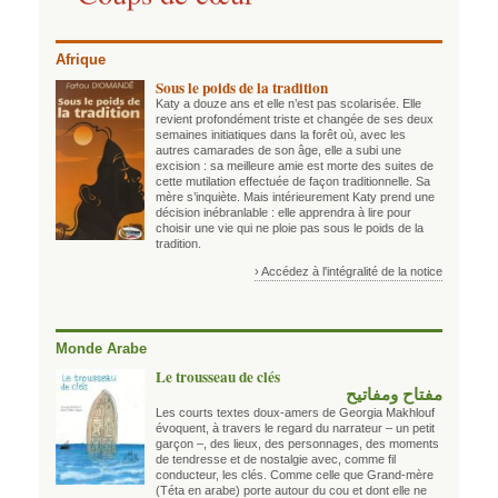
Afrique
Sous le poids de la tradition
Katy a douze ans et elle n’est pas scolarisée. Elle
revient profondément triste et changée de ses deux
semaines initiatiques dans la forêt où, avec les
autres camarades de son âge, elle a subi une
excision : sa meilleure amie est morte des suites de
cette mutilation effectuée de façon traditionnelle. Sa
mère s’inquiète. Mais intérieurement Katy prend une
décision inébranlable : elle apprendra à lire pour
choisir une vie qui ne ploie pas sous le poids de la
tradition.
› Accédez à l'intégralité de la notice
Monde Arabe
Le trousseau de clés
مفتاح ومفاتيح
Les courts textes doux-amers de Georgia Makhlouf
évoquent, à travers le regard du narrateur – un petit
garçon –, des lieux, des personnages, des moments
de tendresse et de nostalgie avec, comme fil
conducteur, les clés. Comme celle que Grand-mère
(Téta en arabe) porte autour du cou et dont elle ne