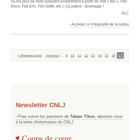
où les jeux de mots pullulent (notamment à partir du mot « fée », Fée
Roce, Féé Eric, Fée Gaffe, etc.). Ça patine : dommage !
ALC
› Accédez à l'intégralité de la notice
Pagination
Première
« Première page
Page
‹ Previous
…
Page
9
Page
10
Page
11
Page
12
Page
13
Page
14
Page
15
Page
16
Page
17
page
précédente
courante
Newsletter CNLJ
› Pour suivre les parutions de
Takam Tikou
, abonnez-vous
à la lettre d'information du CNLJ
Coups de cœur