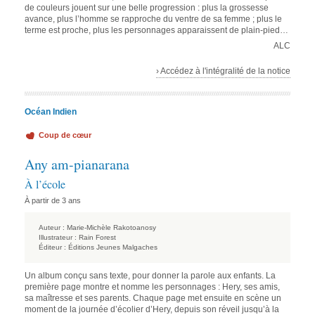
de couleurs jouent sur une belle progression : plus la grossesse
avance, plus l’homme se rapproche du ventre de sa femme ; plus le
terme est proche, plus les personnages apparaissent de plain-pied…
ALC
› Accédez à l'intégralité de la notice
Océan Indien
Coup de cœur
Any am-pianarana
À l’école
À partir de 3 ans
Auteur :
Marie-Michèle Rakotoanosy
Illustrateur :
Rain Forest
Éditeur :
Éditions Jeunes Malgaches
Un album conçu sans texte, pour donner la parole aux enfants. La
première page montre et nomme les personnages : Hery, ses amis,
sa maîtresse et ses parents. Chaque page met ensuite en scène un
moment de la journée d’écolier d’Hery, depuis son réveil jusqu’à la