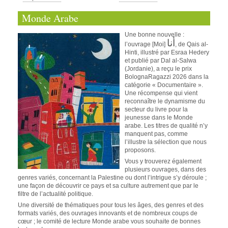
Monde Arabe
Une bonne nouvelle :
أنا
l’ouvrage [Moi]
, de Qais al-
Hinti, illustré par Esraa Hedery
et publié par Dal al-Salwa
(Jordanie), a reçu le prix
BolognaRagazzi 2026 dans la
catégorie « Documentaire ».
Une récompense qui vient
reconnaître le dynamisme du
secteur du livre pour la
jeunesse dans le Monde
arabe. Les titres de qualité n’y
manquent pas, comme
l’illustre la sélection que nous
proposons.
Vous y trouverez également
plusieurs ouvrages, dans des
genres variés, concernant la Palestine ou dont l’intrigue s’y déroule ;
une façon de découvrir ce pays et sa culture autrement que par le
filtre de l’actualité politique.
Une diversité de thématiques pour tous les âges, des genres et des
formats variés, des ouvrages innovants et de nombreux coups de
cœur ; le comité de lecture Monde arabe vous souhaite de bonnes