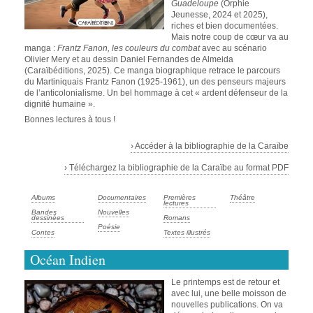
Guadeloupe
(Orphie
Jeunesse, 2024 et 2025),
riches et bien documentées.
Mais notre coup de cœur va au
manga :
Frantz Fanon, les couleurs du combat
avec au scénario
Olivier Mery et au dessin Daniel Fernandes de Almeida
(Caraïbéditions, 2025). Ce manga biographique retrace le parcours
du Martiniquais Frantz Fanon (1925-1961), un des penseurs majeurs
de l’anticolonialisme. Un bel hommage à cet « ardent défenseur de la
dignité humaine ».
Bonnes lectures à tous !
› Accéder à la bibliographie de la Caraïbe
› Téléchargez la bibliographie de la Caraïbe au format PDF
Albums
Documentaires
Premières
Théâtre
lectures
Bandes
Nouvelles
dessinées
Romans
Poésie
Contes
Textes illustrés
Océan Indien
Le printemps est de retour et
avec lui, une belle moisson de
nouvelles publications. On va