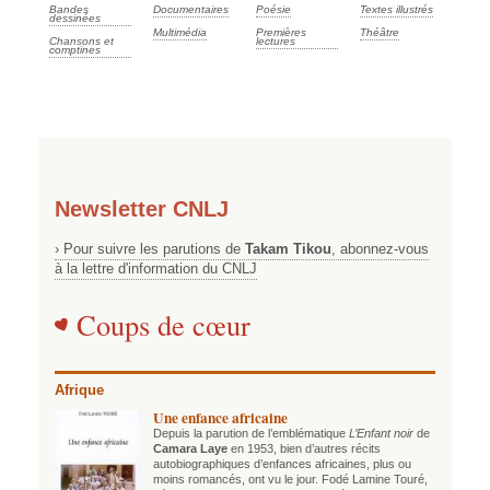
Bandes
Documentaires
Poésie
Textes illustrés
dessinées
Multimédia
Premières
Théâtre
Chansons et
lectures
comptines
Newsletter CNLJ
› Pour suivre les parutions de
Takam Tikou
, abonnez-vous
à la lettre d'information du CNLJ
Coups de cœur
Afrique
Une enfance africaine
Depuis la parution de l’emblématique
L’Enfant noir
de
Camara Laye
en 1953, bien d’autres récits
autobiographiques d’enfances africaines, plus ou
moins romancés, ont vu le jour. Fodé Lamine Touré,