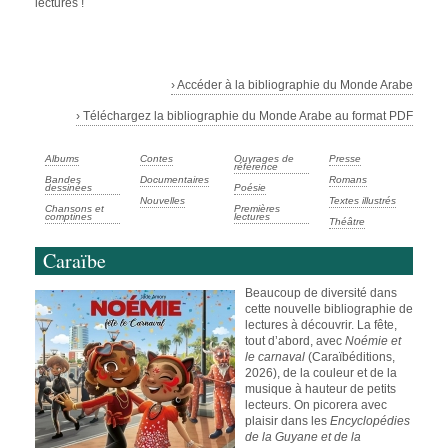
lectures !
› Accéder à la bibliographie du Monde Arabe
› Téléchargez la bibliographie du Monde Arabe au format PDF
Albums
Contes
Ouvrages de
Presse
référence
Bandes
Documentaires
Romans
dessinées
Poésie
Nouvelles
Textes illustrés
Chansons et
Premières
comptines
lectures
Théâtre
Caraïbe
Beaucoup de diversité dans
cette nouvelle bibliographie de
lectures à découvrir. La fête,
tout d’abord, avec
Noémie et
le carnaval
(Caraïbéditions,
2026), de la couleur et de la
musique à hauteur de petits
lecteurs. On picorera avec
plaisir dans les
Encyclopédies
de la Guyane et de la