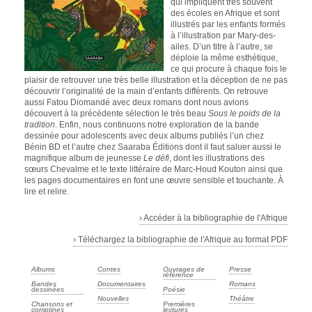
qui impliquent très souvent
des écoles en Afrique et sont
illustrés par les enfants formés
à l’illustration par Mary-des-
ailes. D’un titre à l’autre, se
déploie la même esthétique,
ce qui procure à chaque fois le
plaisir de retrouver une très belle illustration et la déception de ne pas
découvrir l’originalité de la main d’enfants différents. On retrouve
aussi Fatou Diomandé avec deux romans dont nous avions
découvert à la précédente sélection le très beau
Sous le poids de la
tradition
. Enfin, nous continuons notre exploration de la bande
dessinée pour adolescents avec deux albums publiés l’un chez
Bénin BD et l’autre chez Saaraba Éditions dont il faut saluer aussi le
magnifique album de jeunesse
Le défi
, dont les illustrations des
sœurs Chevalme et le texte littéraire de Marc-Houd Kouton ainsi que
les pages documentaires en font une œuvre sensible et touchante. À
lire et relire.
› Accéder à la bibliographie de l'Afrique
› Téléchargez la bibliographie de l'Afrique au format PDF
Albums
Contes
Ouvrages de
Presse
référence
Bandes
Documentaires
Romans
dessinées
Poésie
Nouvelles
Théâtre
Chansons et
Premières
comptines
lectures