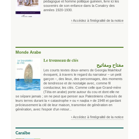
pédagogue et homme politique guinéen, livre ici les
souvenirs de son enfance dans la Conakry des
années 1920-1930.
› Accédez à l'intégralité de la notice
Monde Arabe
Le trousseau de clés
مفتاح ومفاتيح
Les courts textes doux-amers de Georgia Makhlouf
évoquent, à travers le regard du narrateur – un petit
garçon –, des lieux, des personnages, des moments
de tendresse et de nostalgie avec, comme fil
conducteur, les clés. Comme celle que Grand-mère
(Téta en arabe) porte autour du cou et dont elle ne
se sépare jamais ; on ne peut que penser aux Palestiniens chassés de
leurs terres durant la « catastrophe » ou « naqba » de 1948 et gardant
précieusement la clé de leur maison, transmise de génération en
génération, avec l’espoir d’un retour...
› Accédez à l'intégralité de la notice
Caraïbe