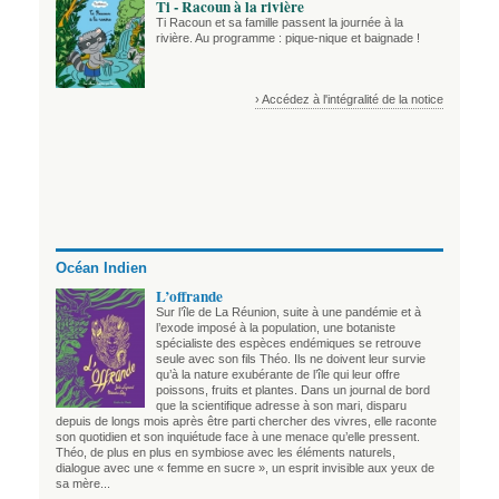
Ti - Racoun à la rivière
Ti Racoun et sa famille passent la journée à la
rivière. Au programme : pique-nique et baignade !
› Accédez à l'intégralité de la notice
Océan Indien
L’offrande
Sur l’île de La Réunion, suite à une pandémie et à
l’exode imposé à la population, une botaniste
spécialiste des espèces endémiques se retrouve
seule avec son fils Théo. Ils ne doivent leur survie
qu’à la nature exubérante de l’île qui leur offre
poissons, fruits et plantes. Dans un journal de bord
que la scientifique adresse à son mari, disparu
depuis de longs mois après être parti chercher des vivres, elle raconte
son quotidien et son inquiétude face à une menace qu’elle pressent.
Théo, de plus en plus en symbiose avec les éléments naturels,
dialogue avec une « femme en sucre », un esprit invisible aux yeux de
sa mère...