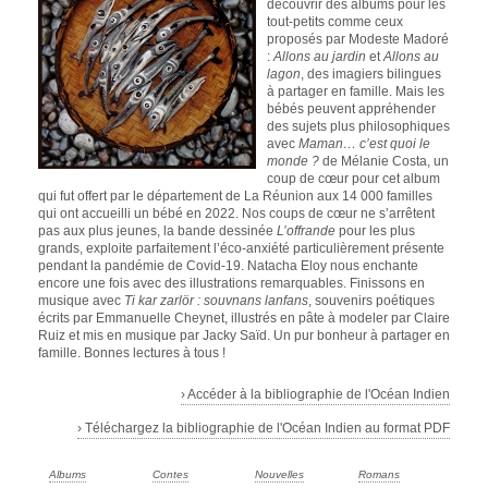
découvrir des albums pour les
tout-petits comme ceux
proposés par Modeste Madoré
:
Allons au jardin
et
Allons au
lagon
, des imagiers bilingues
à partager en famille. Mais les
bébés peuvent appréhender
des sujets plus philosophiques
avec
Maman… c’est quoi le
monde ?
de Mélanie Costa, un
coup de cœur pour cet album
qui fut offert par le département de La Réunion aux 14 000 familles
qui ont accueilli un bébé en 2022. Nos coups de cœur ne s’arrêtent
pas aux plus jeunes, la bande dessinée
L’offrande
pour les plus
grands, exploite parfaitement l’éco-anxiété particulièrement présente
pendant la pandémie de Covid-19. Natacha Eloy nous enchante
encore une fois avec des illustrations remarquables. Finissons en
musique avec
Ti kar zarlör : souvnans lanfans
, souvenirs poétiques
écrits par Emmanuelle Cheynet, illustrés en pâte à modeler par Claire
Ruiz et mis en musique par Jacky Saïd. Un pur bonheur à partager en
famille. Bonnes lectures à tous !
› Accéder à la bibliographie de l'Océan Indien
› Téléchargez la bibliographie de l'Océan Indien au format PDF
Albums
Contes
Nouvelles
Romans