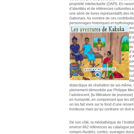
propriété intellectuelle (OAPI). En rais
d’identités et de références culturelles
une série de livres représentatifs des r
Gabonais. Au nombre de ces contributio
personnages historiques et mythologiqu
av
Nt
d’o
vol
de 
d’é
d’A
pe
mo
liv
cu
dan
dialectique de révélation de soi-même, d
pleinement démontrée par Philippe Meirie
l’adolescent, [la littérature de jeunesse
en humanité, en comprenant que les dif
on les fait vivre sur le fond d’une ress
honteuse mais qu’au contraire on doit en
De son côté, la médiathèque de l’Institu
environ 862 références au catalogue po
romans illustrés, contes, ouvrages docu