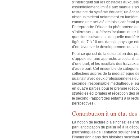
s’interrogent sur les obstacles auxquels 
essentiellement limitée aux manuels sco
restreinte du système éducatif, un échan
obtenus mettent notamment en lumière le
comme une activité de loisir, car étant 
Entreprendre l’étude du phénomène de la
s’intéresser aux élèves évoluant entre l
questions suivantes : de quelle manière l
âgés de 7 à 10 ans dans le paysage éduc
d’en favoriser le développement ou, au c
Pour ce qui est de la description des p
s’appuie sur une approche articulant l’
d’une part, et les résultats des travaux 
d’autre part. Cet ensemble de catégories
collectées auprès de la médiathèque de 
qualitatif avec deux professionnelles du 
seconde, responsable médiathèque jeun
en quatre parties pour le premier (décou
stratégies éditoriales et réception des o
le second (rapport des enfants à la lect
perspectives).
Contribution à un état des 
La notion de lecture plaisir chez les enfa
par l’anticipation du plaisir lié à la dé
psychologues de l’enfance soulignent qu
l’immersion dans des histoires suscitant