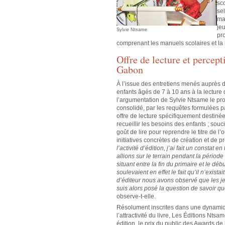
sco
sel
ma
je
Sylvie Ntsame
pr
comprenant les manuels scolaires et la l
Offre de lecture et percep
Gabon
À l’issue des entretiens menés auprès d
enfants âgés de 7 à 10 ans à la lectur
l’argumentation de Sylvie Ntsame le pr
consolidé, par les requêtes formulées 
offre de lecture spécifiquement destinée
recueillir les besoins des enfants ; souc
goût de lire pour reprendre le titre de l’
initiatives concrètes de création et de
l’activité d’édition, j’ai fait un constat
allions sur le terrain pendant la période
situant entre la fin du primaire et le déb
soulevaient en effet le fait qu’il n’exista
d’éditeur nous avons observé que les je
suis alors posé la question de savoir qu
observe-t-elle.
Résolument inscrites dans une dynamique
l’attractivité du livre, Les Éditions Nt
édition, le prix du public des Awards de