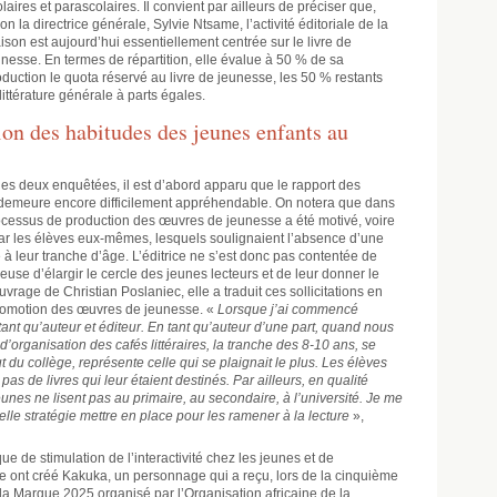
laires et parascolaires. Il convient par ailleurs de préciser que,
on la directrice générale, Sylvie Ntsame, l’activité éditoriale de la
ison est aujourd’hui essentiellement centrée sur le livre de
unesse. En termes de répartition, elle évalue à 50 % de sa
oduction le quota réservé au livre de jeunesse, les 50 % restants
ittérature générale à parts égales.
tion des habitudes des jeunes enfants au
es deux enquêtées, il est d’abord apparu que le rapport des
e demeure encore difficilement appréhendable. On notera que dans
ocessus de production des œuvres de jeunesse a été motivé, voire
par les élèves eux-mêmes, lesquels soulignaient l’absence d’une
 à leur tranche d’âge. L’éditrice ne s’est donc pas contentée de
ieuse d’élargir le cercle des jeunes lecteurs et de leur donner le
ouvrage de Christian Poslaniec, elle a traduit ces sollicitations en
 promotion des œuvres de jeunesse. «
Lorsque j’ai commencé
 en tant qu’auteur et éditeur. En tant qu’auteur d’une part, quand nous
 d’organisation des cafés littéraires, la tranche des 8-10 ans, se
ut du collège, représente celle qui se plaignait le plus. Les élèves
it pas de livres qui leur étaient destinés. Par ailleurs, en qualité
unes ne lisent pas au primaire, au secondaire, à l’université. Je me
elle stratégie mettre en place pour les ramener à la lecture
»,
 de stimulation de l’interactivité chez les jeunes et de
same ont créé Kakuka, un personnage qui a reçu, lors de la cinquième
 la Marque 2025 organisé par l’Organisation africaine de la