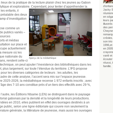
lieux de la pratique de la lecture plaisir chez les jeunes au Gabon
d’enfan
ytique et exploratoire. Cependant, pour tenter d’appréhender la
Jacky S
les enfants, il
réunionn
 préalable des deux
en séga
hamp d’investigation
leurs p
illustré
des per
 pose comme un
Cheynet
de publics variés –
remarqua
ssources
créoles.
rts et médias
son tri
ultation sur place et
1996,et 
occupe actuellement
en 2005 
crayons
la mesure où les
varié et 
èque nationale du
Aperçu de la médiathèque
écouter 
ns, rendent celle-ci
réussi,
 technique, on peut ajouter l’inexistence des bibliothèques dans les
famille.
et, plus largement, sur toute l’étendue du territoire. L’IFG propose
r les diverses catégories de lecteurs : les adultes, les
cadre de cette analyse, l’accent sera mis sur l’espace jeunesse.
ée 2025-2026, la médiathèque recense 1 972 enfants inscrits ; avec
d’âge des 7-10 ans constitue près d’un tiers des effectifs avec 29 %,
 l’autre, les Éditions Ntsame (LEN) se distinguent dans le paysage
torial gabonais par la densité et la longévité de leurs productions.
ndées en 2010, elles publient en effet des ouvrages destinés à un
rge public, selon une ligne éditoriale qui couvre non seulement la
térature générale, la littérature de jeunesse, mais aussi les ouvrages