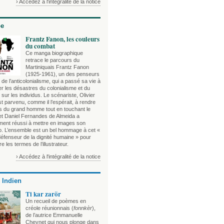
› Accédez à l'intégralité de la notice
be
Frantz Fanon, les couleurs
du combat
Ce manga biographique
retrace le parcours du
Martiniquais Frantz Fanon
(1925-1961), un des penseurs
de l’anticolonialisme, qui a passé sa vie à
r les désastres du colonialisme et du
sur les individus. Le scénariste, Olivier
t parvenu, comme il l’espérait, à rendre
es du grand homme tout en touchant le
 et Daniel Fernandes de Almeida a
ement réussi à mettre en images son
o. L’ensemble est un bel hommage à cet «
défenseur de la dignité humaine » pour
e les termes de l’illustrateur.
› Accédez à l'intégralité de la notice
 Indien
Ti kar zarör
Un recueil de poèmes en
créole réunionnais (
fonnkèr
),
de l’autrice Emmanuelle
Cheynet qui nous plonge dans