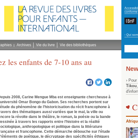
secon
Accessibil
conforme
›
Qui som
Navig
bleu
raphies
Archives
Vie du livre
Vie des bibliothèques
ez les enfants de 7-10 ans au
New
› Pour
Tikou
d'info
Depuis 2008, Carine Mengue Mba est enseignante chercheuse à
’université Omar Bongo du Gabon. Ses recherches portent sur
C
’étude du phénomène de l’historicisation du récit francophone à
ravers des thématiques aussi variées que le mal, la ville ou
ncore la révolte dans le théâtre, le roman, la poésie ou la bande
Afriqu
essinée à travers les rapports entre l’histoire et la réalité
ociologique, anthropologique et politique dans la littérature
rançaise et francophone. Cette démarche débouche sur l’étude
’éléments de poétique, le décryptage des spécificités éthiques