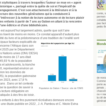
t stylistiques à travers lesquelles l’auteur se mue en « agent
istorique », partagé entre la quête de soi et l’impératif de
’engagement. C’est son attachement à la littérature et à la
conte, s
ecture des nouvelles générations qui la conduisent à
permet 
’intéresser à la notion de lecture autonome et de lecture plaisir
cohabita
es enfants à partir de 7 ans au Gabon en allant à la rencontre
pas faci
’une éditrice et d’une bibliothécaire.
petits 
l est aujourd’hui largement admis, quelle que soit l’aire
s lisent de moins en moins. Ce constat apparaît d’autant plus
ité du livre et la prédominance d’une tradition de l’oralité sont
paux facteurs explicatifs
de
Monde
concerne l’Afrique dans son
et 2025 par le Département
des Nations unies (ONU DESA)
de moins de 17 ans était
 45,93 % de la population
ts et adolescents, la tranche
0, représentait environ un
Selon les données de
MS), la population gabonaise
de nosta
 en 2023, avec 17,8 %
Comme c
4 ans . Dans un tel contexte
porte au
se la question de savoir à
jamais 
Population du Gabon / Source: site de l'OMS
a lecture obligatoire en
chassés
ou « na
atiquée à des fins de loisir..
la clé d
es enfants à des fins purement récréatives demeure encore
générati
 une étude publiée en 2022 , J.-A. Pambou et C. Nkole Evina