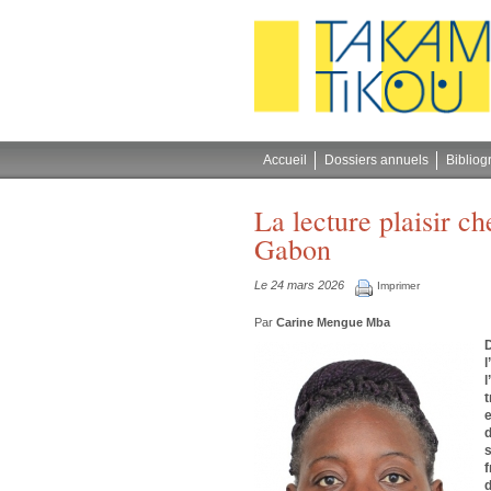
Gestion des cookies
Accueil
Dossiers annuels
Bibliog
La lecture plaisir ch
Gabon
Le 24 mars 2026
Imprimer
Par
Carine Mengue Mba
l
l
t
e
d
s
f
d