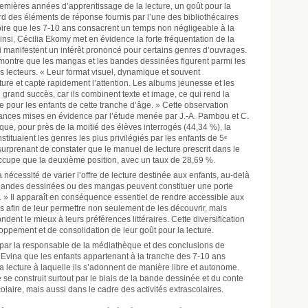
premières années d’apprentissage de la lecture, un goût pour la
rd des éléments de réponse fournis par l’une des bibliothécaires
croire que les 7-10 ans consacrent un temps non négligeable à la
Ainsi, Cécilia Ekomy met en évidence la forte fréquentation de la
 manifestent un intérêt prononcé pour certains genres d’ouvrages.
 montre que les mangas et les bandes dessinées figurent parmi les
nes lecteurs. « Leur format visuel, dynamique et souvent
cture et capte rapidement l’attention. Les albums jeunesse et les
n grand succès, car ils combinent texte et image, ce qui rend la
e pour les enfants de cette tranche d’âge. » Cette observation
dances mises en évidence par l’étude menée par J.-A. Pambou et C.
que, pour près de la moitié des élèves interrogés (44,34 %), la
tituaient les genres les plus privilégiés par les enfants de 5ᵉ
surprenant de constater que le manuel de lecture prescrit dans le
ccupe que la deuxième position, avec un taux de 28,69 %.
 nécessité de varier l’offre de lecture destinée aux enfants, au-delà
es bandes dessinées ou des mangas peuvent constituer une porte
e. » Il apparaît en conséquence essentiel de rendre accessible aux
s afin de leur permettre non seulement de les découvrir, mais
dent le mieux à leurs préférences littéraires. Cette diversification
oppement et de consolidation de leur goût pour la lecture.
us par la responsable de la médiathèque et des conclusions de
Evina que les enfants appartenant à la tranche des 7-10 ans
 la lecture à laquelle ils s’adonnent de manière libre et autonome.
e se construit surtout par le biais de la bande dessinée et du conte
aire, mais aussi dans le cadre des activités extrascolaires.