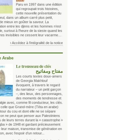
nune
Paru en 1997 dans une édition
qui regroupait trois histoires,
cette nouvelle présentation du
eul, dans un album carré plus petit,
de mieux en goûter la saveur. La
tion entre les djinns et les hommes n’est
le, surtout à l’heure de la sieste quand les
êtres invisibles ne cessent leur vacarme…
› Accédez à l'intégralité de la notice
 Arabe
Le trousseau de clés
مفتاح ومفاتيح
Les courts textes doux-amers
de Georgia Makhlouf
évoquent, à travers le regard
du narrateur – un petit garçon
–, des lieux, des personnages,
des moments de tendresse et
lgie avec, comme fil conducteur, les clés.
elle que Grand-mère (Téta en arabe)
tour du cou et dont elle ne se sépare
; on ne peut que penser aux Palestiniens
 de leurs terres durant la « catastrophe »
qba » de 1948 et gardant précieusement
e leur maison, transmise de génération en
on, avec l’espoir d’un retour...