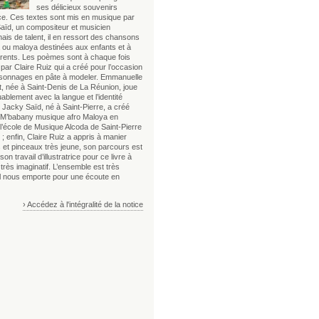
ses délicieux souvenirs
ce. Ces textes sont mis en musique par
aïd, un compositeur et musicien
ais de talent, il en ressort des chansons
 ou maloya destinées aux enfants et à
arents. Les poèmes sont à chaque fois
s par Claire Ruiz qui a créé pour l’occasion
sonnages en pâte à modeler. Emmanuelle
, née à Saint-Denis de La Réunion, joue
blement avec la langue et l’identité
 Jacky Saïd, né à Saint-Pierre, a créé
o M’babany musique afro Maloya en
l’école de Musique Alcoda de Saint-Pierre
; enfin, Claire Ruiz a appris à manier
 et pinceaux très jeune, son parcours est
son travail d’illustratrice pour ce livre à
très imaginatif. L’ensemble est très
 il nous emporte pour une écoute en
› Accédez à l'intégralité de la notice