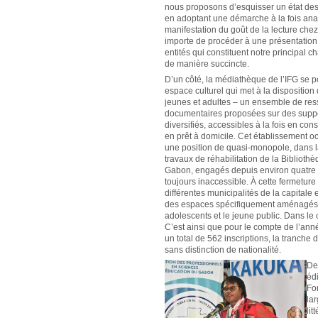
nous proposons d’esquisser un état des 
en adoptant une démarche à la fois anal
manifestation du goût de la lecture chez
importe de procéder à une présentation
entités qui constituent notre principal c
de manière succincte.
D’un côté, la médiathèque de l’IFG se
espace culturel qui met à la disposition 
jeunes et adultes – un ensemble de re
documentaires proposées sur des suppo
diversifiés, accessibles à la fois en cons
en prêt à domicile. Cet établissement 
une position de quasi-monopole, dans 
travaux de réhabilitation de la Biblioth
Gabon, engagés depuis environ quatre a
toujours inaccessible. À cette fermeture
différentes municipalités de la capitale 
des espaces spécifiquement aménagés pou
adolescents et le jeune public. Dans le 
C’est ainsi que pour le compte de l’ann
un total de 562 inscriptions, la tranche 
sans distinction de nationalité.
De
édi
Fo
la
lit