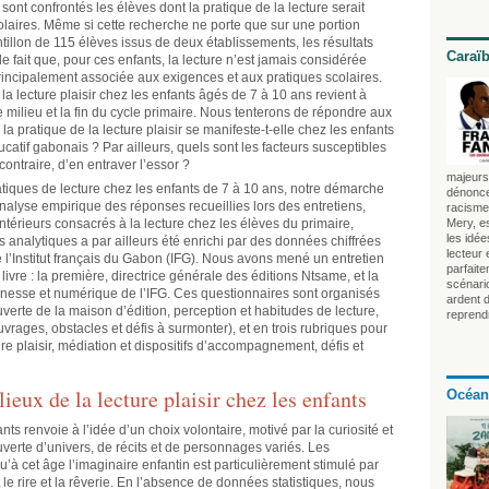
sont confrontés les élèves dont la pratique de la lecture serait
laires. Même si cette recherche ne porte que sur une portion
tillon de 115 élèves issus de deux établissements, les résultats
Caraï
 fait que, pour ces enfants, la lecture n’est jamais considérée
principalement associée aux exigences et aux pratiques scolaires.
 lecture plaisir chez les enfants âgés de 7 à 10 ans revient à
e milieu et la fin du cycle primaire. Nous tenterons de répondre aux
a pratique de la lecture plaisir se manifeste-t-elle chez les enfants
atif gabonais ? Par ailleurs, quels sont les facteurs susceptibles
ontraire, d’en entraver l’essor ?
majeurs 
ratiques de lecture chez les enfants de 7 à 10 ans, notre démarche
dénonce
analyse empirique des réponses recueillies lors des entretiens,
racisme 
antérieurs consacrés à la lecture chez les élèves du primaire,
Mery, es
les idé
 analytiques a par ailleurs été enrichi par des données chiffrées
lecteur
l’Institut français du Gabon (IFG). Nous avons mené un entretien
parfait
livre : la première, directrice générale des éditions Ntsame, et la
scénari
esse et numérique de l’IFG. Ces questionnaires sont organisés
ardent 
verte de la maison d’édition, perception et habitudes de lecture,
reprendr
uvrages, obstacles et défis à surmonter), et en trois rubriques pour
ure plaisir, médiation et dispositifs d’accompagnement, défis et
lieux de la lecture plaisir chez les enfants
Océan
nts renvoie à l’idée d’un choix volontaire, motivé par la curiosité et
couverte d’univers, de récits et de personnages variés. Les
’à cet âge l’imaginaire enfantin est particulièrement stimulé par
 le rire et la rêverie. En l’absence de données statistiques, nous