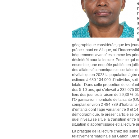
e
h
l
l
s
d
d
I
géographique considérée, que les jeune
préoccupant en Afrique, où l’inaccessibil
fréquemment avancées comme les princi
désintérêt pour la lecture. Pour ce qui 
ensemble, une enquête publiée en juill
des affaires économiques et sociales 
révélait qu’en 2023 la population âgée 
estimée à 680 134 000 d’individus, soit
totale . Dans cette proportion des enfan
des 5-10 ans, qui s’élevait à 232 075 00
tiers des jeunes à raison de 29,30 %. 
l’Organisation mondiale de la santé (O
comptait environ 2 484 789 d’habitants
d’enfants dont l’âge variait entre 0 et 1
démographique, le présent article se po
quel niveau se situe la transition entre l
situation d’apprentissage et la lecture pr
La pratique de la lecture chez les jeun
relativement marginale au Gabon. Dans