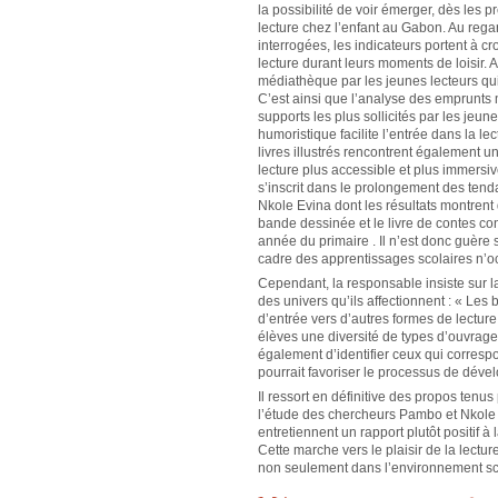
la possibilité de voir émerger, dès les 
lecture chez l’enfant au Gabon. Au rega
interrogées, les indicateurs portent à 
lecture durant leurs moments de loisir. 
médiathèque par les jeunes lecteurs qui
C’est ainsi que l’analyse des emprunts
supports les plus sollicités par les jeu
humoristique facilite l’entrée dans la le
livres illustrés rencontrent également u
lecture plus accessible et plus immersiv
s’inscrit dans le prolongement des ten
Nkole Evina dont les résultats montrent 
bande dessinée et le livre de contes cons
année du primaire . Il n’est donc guère 
cadre des apprentissages scolaires n’o
Cependant, la responsable insiste sur la
des univers qu’ils affectionnent : « L
d’entrée vers d’autres formes de lectur
élèves une diversité de types d’ouvrage
également d’identifier ceux qui correspon
pourrait favoriser le processus de dével
Il ressort en définitive des propos ten
l’étude des chercheurs Pambo et Nkole 
entretiennent un rapport plutôt positif à
Cette marche vers le plaisir de la lectur
non seulement dans l’environnement scol