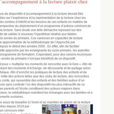
d’accompagnement à la lecture plaisir chez
ace de dispositifs d’accompagnement à la lecture devrait être
es sur l’expérience et la représentation de la lecture chez les
les centres d’intérêt et les besoins de ces enfants en matière de
 perspective du déploiement d’un programme d’actions cohérent de
 la lecture. Sans doute une telle démarche reposant sur des
elle de valider à nouveau l’hypothèse relative aux faibles
5e année du primaire. Ces carences en capacités de lecture
ise approximative de la méthodologie de l’Approche par
uis le début des années 2000 . En effet, afin de faciliter
ette approche par les enseignants du cycle primaire, les autorités
ronogramme de formation. Cependant, pour des raisons inconnues
 année du primaire n’ont pas bénéficié de ce dispositif.
t pour « multiplier les moments de rencontre avec le livre ». Afin de
n créant des moments d’échange, de découverte et de partage selon
èque. Afin d’enrichir les pratiques de lecture des enfants et de
FG initie des actions telles que des clubs de lecture, des rencontres
du conte, qui rassemble des enfants et des familles autour d’un
 sans conteste l’un des dispositifs les plus interactifs de ce
les parents et l’école constituent des acteurs majeurs dans
cture, la médiathèque maintient les échanges avec les familles et a
sements scolaires.
ouci de travailler à l’éveil et au maintien du plaisir de la lecture
orées depuis 2019
par
’un concours inter-