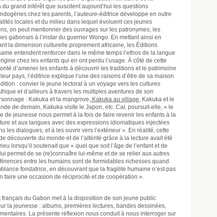
on du grand intérêt que suscitent aujourd’hui les questions
 endogènes chez les parents, l’auteure-éditrice développe en outre
éalités locales et du milieu dans lequel évoluent ces jeunes
ns, on peut mentionner des ouvrages sur les patronymes, les
es gabonais à l’instar du guerrier Wongo. En mettant ainsi en
ant la
dimension culturelle proprement africaine, les Éditions
same entendent renforcer dans le même temps l’ethos de la langue
rigine chez les enfants qui en ont perdu l’usage. À côté de cette
onté d’amener les enfants à découvrir les traditions et le patrimoine
leur pays, l’éditrice explique l’une des raisons d’être de sa maison
dition : convier le jeune lectorat à un voyage vers les cultures
frique et d’ailleurs à travers les multiples aventures de son
rsonnage : Kakuka et la mangrove,
Kakuka au village
, Kakuka et le
nde de demain, Kakuka visite le Japon, etc. Car, poursuit-elle, « le
re de jeunesse nous permet à la fois de faire revenir les enfants à la
lture et aux langues avec des expressions idiomatiques injectées
s les dialogues, et à les ouvrir vers l’extérieur ». En réalité, cette
e découverte du monde et de l’altérité grâce à la lecture avait été
u lorsqu’il soutenait que « quel que soit l’âge de l’enfant et de
] lui permet de se (re)connaître lui-même et de se relier aux autres
férences entre les humains sont de formidables richesses quand
emblance fondatrice, en découvrant que la fragilité humaine n’est pas
 faire une occasion de réciprocité et de coopération ».
t français du Gabon met à la disposition de son jeune public
ur la jeunesse : albums, premières lectures, bandes dessinées,
mentaires. La présente réflexion nous conduit à nous interroger sur