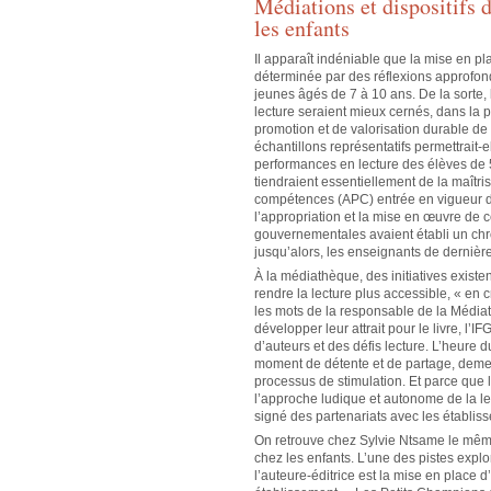
Médiations et dispositifs 
les enfants
Il apparaît indéniable que la mise en pl
déterminée par des réflexions approfondi
jeunes âgés de 7 à 10 ans. De la sorte, 
lecture seraient mieux cernés, dans la
promotion et de valorisation durable de
échantillons représentatifs permettrait-
performances en lecture des élèves de 
tiendraient essentiellement de la maîtr
compétences (APC) entrée en vigueur dep
l’appropriation et la mise en œuvre de c
gouvernementales avaient établi un ch
jusqu’alors, les enseignants de dernière
À la médiathèque, des initiatives existen
rendre la lecture plus accessible, « e
les mots de la responsable de la Médiath
développer leur attrait pour le livre, l’I
d’auteurs et des défis lecture. L’heure 
moment de détente et de partage, demeure
processus de stimulation. Et parce que 
l’approche ludique et autonome de la le
signé des partenariats avec les établis
On retrouve chez Sylvie Ntsame le même s
chez les enfants. L’une des pistes expl
l’auteure-éditrice est la mise en place d