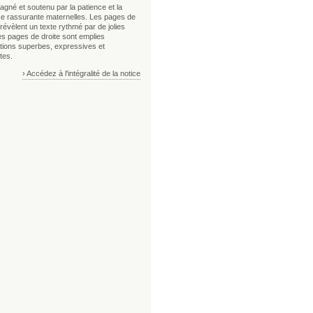
gné et soutenu par la patience et la
e rassurante maternelles. Les pages de
évèlent un texte rythmé par de jolies
es pages de droite sont emplies
rations superbes, expressives et
tes.
› Accédez à l'intégralité de la notice