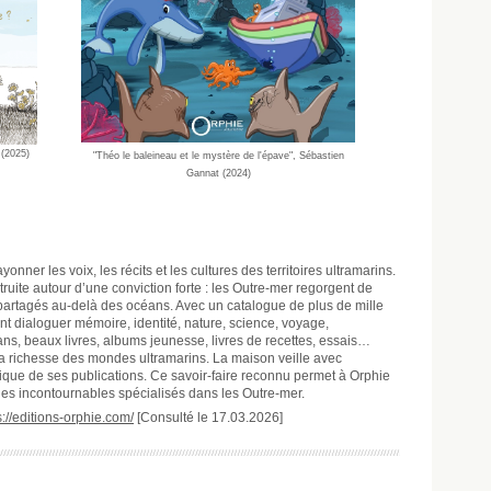
(2025)
"Théo le baleineau et le mystère de l'épave", Sébastien
Gannat (2024)
ayonner les voix, les récits et les cultures des territoires ultramarins.
uite autour d’une conviction forte : les Outre-mer regorgent de
re partagés au-delà des océans. Avec un catalogue de plus de mille
ont dialoguer mémoire, identité, nature, science, voyage,
ans, beaux livres, albums jeunesse, livres de recettes, essais…
t la richesse des mondes ultramarins. La maison veille avec
hique de ses publications. Ce savoir-faire reconnu permet à Orphie
nes incontournables spécialisés dans les Outre-mer.
s://editions-orphie.com/
[Consulté le 17.03.2026]