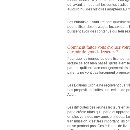
monde actuel. Des thématiques émergent
où, avant, on publiait les contes traditi
aujourd’hui des histoires adaptées au 
Les enfants qui vont lire sont quasime
pour utiliser des ouvrages locaux dans le
puissent avoir des contenus qui leur re
Comment faites-vous évoluer votre 
devenir de grands lecteurs ?
Pour que les jeunes lecteurs lisent en 
lecture se soit bien passé, qu’ils aient l
parents quittent l’accompagnement, ils 
parents ne vont pas forcément proposer
Les Éditions Orphie ne reçoivent que t
Les propositions faites sont celles de p
Adult.
Les difficultés des jeunes lecteurs en 
parle créole alors qu’il parle et apprend
en plus vers des ouvrages bilingues. Lo
transmission, c’est très important : ils on
ne se perdent pas. Ces éditions de livres