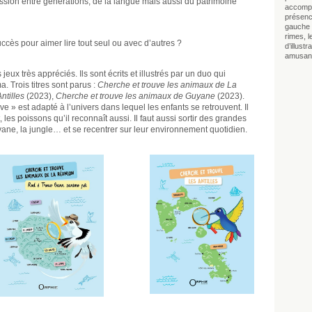
ission entre générations, de la langue mais aussi du patrimoine
accompa
présenc
gauche r
rimes, l
succès pour aimer lire tout seul ou avec d’autres ?
d’illust
amusan
jeux très appréciés. Ils sont écrits et illustrés par un duo qui
. Trois titres sont parus :
Cherche et trouve les animaux de La
ntilles
(2023),
Cherche et trouve les animaux de Guyane
(2023).
e » est adapté à l’univers dans lequel les enfants se retrouvent. Il
, les poissons qu’il reconnaît aussi. Il faut aussi sortir des grandes
vane, la jungle… et se recentrer sur leur environnement quotidien.