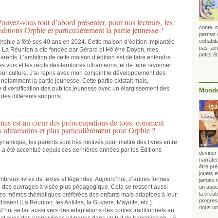
Pouvez-vous tout d’abord présenter, pour nos lecteurs, les
conte, s
Éditions Orphie et particulièrement la partie jeunesse ?
permet 
cohabita
rphie a fêté ses 40 ans en 2024. Cette maison d’édition implantée
pas faci
 La Réunion a été fondée par Gérard et Hélène Doyen, mes
petits 
arents. L’ambition de cette maison d’édition est de faire entendre
es voix et les récits des territoires ultramarins, et de faire rayonner
eur culture. J’ai repris avec mon conjoint le développement des
notamment la partie jeunesse. Cette partie existait mais,
 diversification des publics jeunesse avec un élargissement des
Monde
des différents supports.
eunes est au cœur des préoccupations de tous, comment
res ultramarins et plus particulièrement pour Orphie ?
namique, les parents sont très motivés pour mettre des livres entre
e a été accentué depuis ces dernières années par les Éditions
deviner 
narrateu
être pr
jouets 
mbreux livres de textes et légendes. Aujourd’hui, d’autres formes
jamais 
ux, des ouvrages à visée plus pédagogique. Cela se ressent aussi
un aspec
la créat
 les mêmes thématiques préférées des enfants mais adaptées à leur
progress
dissent (La Réunion, les Antilles, la Guyane, Mayotte, etc.).
nous uni
’hui se fait aussi vers des adaptations des contes traditionnels au