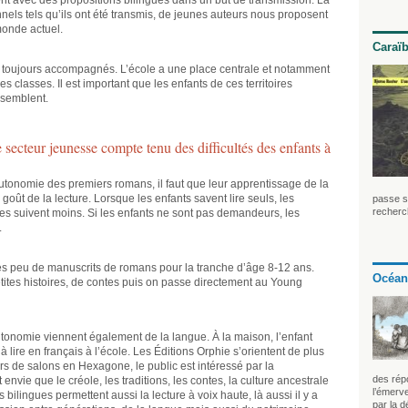
 avec des propositions bilingues dans un but de transmission. Là
onnels tels qu’ils ont été transmis, de jeunes auteurs nous proposent
monde actuel.
Caraï
nt toujours accompagnés. L’école a une place centrale et notamment
s classes. Il est important que les enfants de ces territoires
ssemblent.
secteur jeunesse compte tenu des difficultés des enfants à
autonomie des premiers romans, il faut que leur apprentissage de la
e goût de la lecture. Lorsque les enfants savent lire seuls, les
passe so
recherch
les suivent moins. Si les enfants ne sont pas demandeurs, les
.
rès peu de manuscrits de romans pour la tranche d’âge 8-12 ans.
Océan
etites histoires, de contes puis on passe directement au Young
autonomie viennent également de la langue. À la maison, l’enfant
 à lire en français à l’école. Les Éditions Orphie s’orientent de plus
rs de salons en Hexagone, le public est intéressé par la
des rép
t envie que le créole, les traditions, les contes, la culture ancestrale
l’émerve
 bilingues permettent aussi la lecture à voix haute, là aussi il y a
par la 