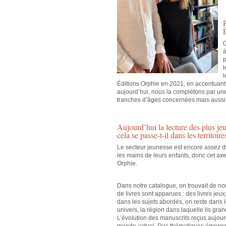
O
à
p
l
l
Éditions Orphie en 2021, en accentuant 
aujourd’hui, nous la complétons par une
tranches d’âges concernées mais aussi 
Aujourd’hui la lecture des plus j
cela se passe-t-il dans les territoi
Le secteur jeunesse est encore assez dy
les mains de leurs enfants, donc cet ax
Orphie.
Dans notre catalogue, on trouvait de no
de livres sont apparues : des livres je
dans les sujets abordés, on reste dans
univers, la région dans laquelle ils gran
L’évolution des manuscrits reçus aujourd