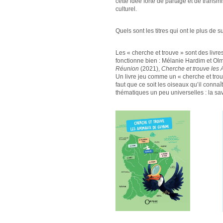
cette idée forte de partage et de transm
culturel.
Quels sont les titres qui ont le plus de 
Les « cherche et trouve » sont des livres 
fonctionne bien : Mélanie Hardim et Olma
Réunion
(2021),
Cherche et trouve les A
Un livre jeu comme un « cherche et trouv
faut que ce soit les oiseaux qu’il connaît
thématiques un peu universelles : la sa