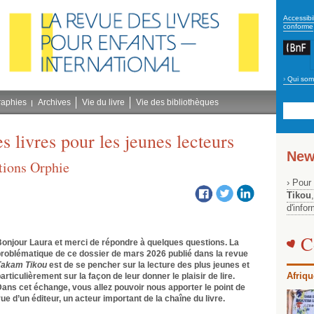
secon
Accessibil
conforme
›
Qui som
Navig
bleu
raphies
Archives
Vie du livre
Vie des bibliothèques
es livres pour les jeunes lecteurs
New
tions Orphie
› Pour
Tikou
d'info
C
onjour Laura et merci de répondre à quelques questions. La
roblématique de ce dossier de mars 2026 publié dans la revue
Takam Tikou
est de se pencher sur la lecture des plus jeunes et
Afriqu
articulièrement sur la façon de leur donner le plaisir de lire.
ans cet échange, vous allez pouvoir nous apporter le point de
ue d’un éditeur, un acteur important de la chaîne du livre.