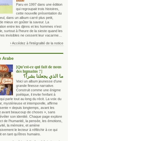
nune
Paru en 1997 dans une édition
qui regroupait trois histoires,
cette nouvelle présentation du
eul, dans un album carré plus petit,
de mieux en goûter la saveur. La
tion entre les djinns et les hommes n’est
le, surtout à l’heure de la sieste quand les
êtres invisibles ne cessent leur vacarme…
› Accédez à l'intégralité de la notice
 Arabe
[Qu’est-ce qui fait de nous
des humains ?]
ما الذي يجعلنا بشراً؟
Voici un album jeunesse d’une
grande finesse narrative.
Construit comme une énigme
poétique, il invite l’enfant à
qui parle tout au long du récit. La voix du
r, mystérieuse et intemporelle, affirme
ésente « depuis longtemps, avant les
et avant beaucoup de choses », sans
révéler son identité. Chaque page explore
t de l’humanité, la pensée, les émotions,
ivité, la mémoire, et amène
ivement le lecteur à réfléchir à ce qui
t en tant qu’êtres humains.