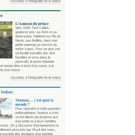
› Accédez à l'intégralité de la notice
be
L’Anneau du prince
Vers 1640. Tom Collins,
quatorze ans, sa mère et sa
demi-soeur, habitent sur l’île de
Nevis, aux Antilles, dans une
petite auberge au service du
señor Lopez. Pour ne plus voir
sa famille travailler dur, être
humiliée et vivre dans la
pauvreté, le jeune Irlandais
n temps libre à bord d’un canot, à la
e d’un trésor.
› Accédez à l'intégralité de la notice
 Indien
Maman… c’est quoi le
monde ?
Pour répondre à cette question
philosophique, l’autrice a créé
un bel album qui propose aux
tout-petits et à leurs familles
onses. On y découvre l’enchantement et
illement procurés par l’éveil des sens,
découverte des émotions d’un bambin