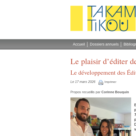
Gestion des cookies
Accueil
Dossiers annuels
Bibliog
Le plaisir d’éditer d
Le développement des Édi
Le 17 mars 2026
Imprimer
Propos recueillis par
Corinne Bouquin
B
p
p
D
v