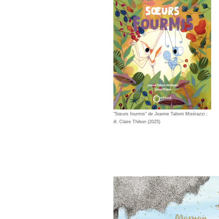
"Sœurs fourmis" de Jeanne Taboni Misérazzi ;
ill. Claire Thibon (2025)