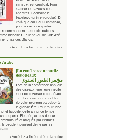
Bénin : Koffi Azé, actuel
ministre, est candidat. Pour
s’attirer les faveurs des
ancêtres, il consulte le
babalawo (prêtre yorouba). Et
voilà que celui-ci lui demande,
pour le sacrifice que les
s recommandent, sept poils pubiens
emme blanche ! Or, le neveu de Koffi Azé
sinier chez des Blancs…
› Accédez à l'intégralité de la notice
 Arabe
[La conférence annuelle
des oiseaux]
مؤتمر الطيور السنوي
Lors de la conférence annuelle
des oiseaux, une règle inédite
vient bouleverser l’ordre établi
: seuls les oiseaux capables
de voler pourront participer à
la grande fête. Pour l’autruche,
hot et la poule, cette annonce tombe
n couperet. Blessés, exclus de leur
communauté et moqués par certains
 ils décident pourtant de ne pas se
abattre.
› Accédez à l'intégralité de la notice