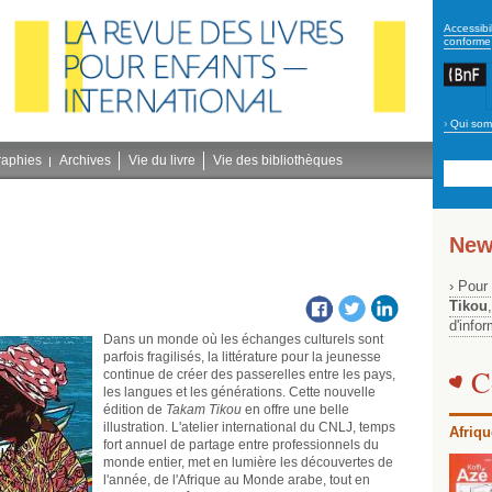
secon
Accessibil
conforme
›
Qui som
Navig
bleu
raphies
Archives
Vie du livre
Vie des bibliothèques
New
› Pour
Tikou
d'info
Dans un monde où les échanges culturels sont
parfois fragilisés, la littérature pour la jeunesse
C
continue de créer des passerelles entre les pays,
les langues et les générations. Cette nouvelle
édition de
Takam Tikou
en offre une belle
illustration. L'atelier international du CNLJ, temps
Afriqu
fort annuel de partage entre professionnels du
monde entier, met en lumière les découvertes de
l'année, de l'Afrique au Monde arabe, tout en