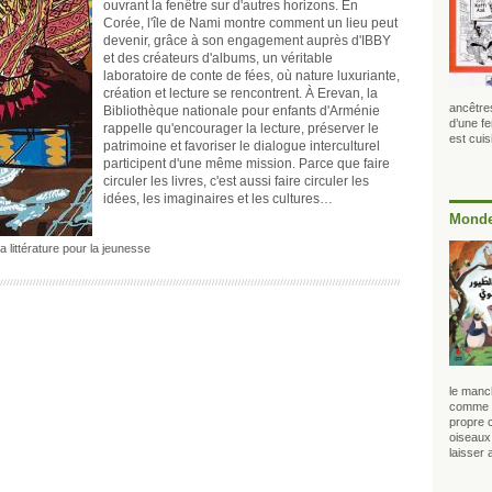
ouvrant la fenêtre sur d'autres horizons. En
Corée, l'île de Nami montre comment un lieu peut
devenir, grâce à son engagement auprès d'IBBY
et des créateurs d'albums, un véritable
laboratoire de conte de fées, où nature luxuriante,
création et lecture se rencontrent. À Erevan, la
ancêtre
Bibliothèque nationale pour enfants d'Arménie
d’une f
rappelle qu'encourager la lecture, préserver le
est cui
patrimoine et favoriser le dialogue interculturel
participent d'une même mission. Parce que faire
circuler les livres, c'est aussi faire circuler les
idées, les imaginaires et les cultures…
Monde
a littérature pour la jeunesse
le manc
comme u
propre 
oiseaux,
laisser 