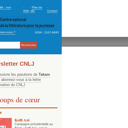
dary_2
ité : non
-
-
Plan du
-
Aide
site
Contact
mes-nous ?
ISSN : 2107-6685
ation
sletter CNLJ
 suivre les parutions de
Takam
, abonnez-vous à la lettre
rmation du CNLJ
oups de cœur
e
Koffi Azé
Campagne présidentielle au