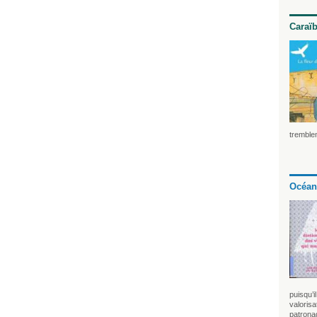
Caraï
tremblem
Océan
puisqu’i
valorisa
patrona