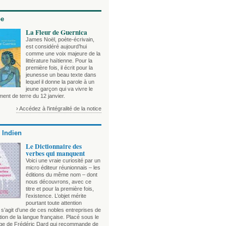
be
La Fleur de Guernica
James Noël, poète-écrivain,
est considéré aujourd’hui
comme une voix majeure de la
littérature haïtienne. Pour la
première fois, il écrit pour la
jeunesse un beau texte dans
lequel il donne la parole à un
jeune garçon qui va vivre le
ent de terre du 12 janvier.
› Accédez à l'intégralité de la notice
 Indien
Le Dictionnaire des
verbes qui manquent
Voici une vraie curiosité par un
micro éditeur réunionnais – les
éditions du même nom – dont
nous découvrons, avec ce
titre et pour la première fois,
l’existence. L’objet mérite
pourtant toute attention
l s’agit d’une de ces nobles entreprises de
tion de la langue française. Placé sous le
ge de Frédéric Dard qui recommande de