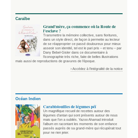
Caraïbe
Grand'mère, ça commence où la Route de
l'esclave ?
Transmettre la mémoire collective, sans fioritures,
dans un style direct, de façon à permette au lecteur
de se réapproprier ce passé douloureux pour mieux
asseoir son identité, tel est le pari pris – et tenu – par
Dany Bebel-Gisler dans ce documentaire à
l’iconographie très riche, faite de belles illustrations
mais aussi de reproductions de gravures de l’époque.
› Accédez à l'intégralité de la notice
Océan Indien
Carabistouilles de légumes péï
Un magnifique recueil de recettes autour des
légumes d’antan qui sont présents autour de nous
mais que l’on a oubliés. Yazoo Ahamad introduit
l’album en racontant les moments de son enfance
passés auprès de sa grand-mère qui récupérait tout
pour ne rien jeter.