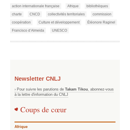
action internationale française
Afrique
bibliothèques
charte
CNCD
collectivités territoriales
commission
coopération
Culture et développement
Éléonore Raginel
Francisco d’Almeida
UNESCO
Newsletter CNLJ
› Pour suivre les parutions de
Takam Tikou
, abonnez-vous
à la lettre d'information du CNLJ
Coups de cœur
Afrique