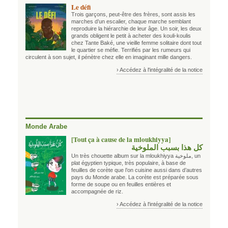
Le défi
Trois garçons, peut-être des frères, sont assis les
marches d’un escalier, chaque marche semblant
reproduire la hiérarchie de leur âge. Un soir, les deux
grands obligent le petit à acheter des kouli-koulis
chez Tante Baké, une vieille femme solitaire dont tout
le quartier se méfie. Terrifiés par les rumeurs qui
circulent à son sujet, il pénètre chez elle en imaginant mille dangers.
› Accédez à l'intégralité de la notice
Monde Arabe
[Tout ça à cause de la mloukhiyya]
كل هذا بسبب الملوخية
Un très chouette album sur la mloukhiyya ملوخية, un
plat égyptien typique, très populaire, à base de
feuilles de corète que l’on cuisine aussi dans d’autres
pays du Monde arabe. La corète est préparée sous
forme de soupe ou en feuilles entières et
accompagnée de riz.
› Accédez à l'intégralité de la notice