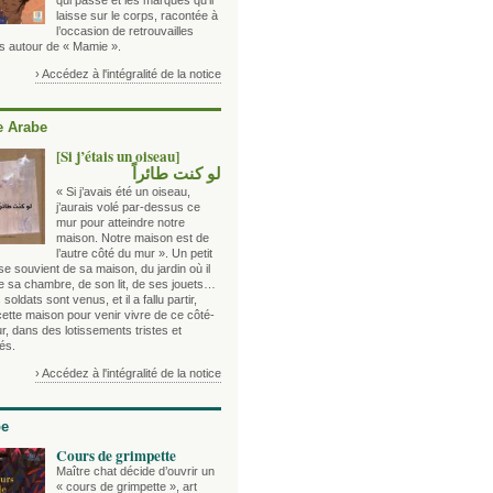
qui passe et les marques qu’il
laisse sur le corps, racontée à
l’occasion de retrouvailles
es autour de « Mamie ».
› Accédez à l'intégralité de la notice
 Arabe
[Si j’étais un oiseau]
لو كنت طائراً
« Si j’avais été un oiseau,
j’aurais volé par-dessus ce
mur pour atteindre notre
maison. Notre maison est de
l’autre côté du mur ». Un petit
e souvient de sa maison, du jardin où il
de sa chambre, de son lit, de ses jouets…
 soldats sont venus, et il a fallu partir,
cette maison pour venir vivre de ce côté-
r, dans des lotissements tristes et
és.
› Accédez à l'intégralité de la notice
be
Cours de grimpette
Maître chat décide d’ouvrir un
« cours de grimpette », art