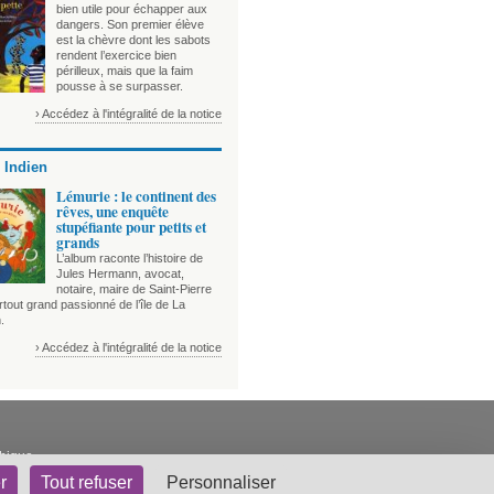
bien utile pour échapper aux
dangers. Son premier élève
est la chèvre dont les sabots
rendent l’exercice bien
périlleux, mais que la faim
pousse à se surpasser.
› Accédez à l'intégralité de la notice
 Indien
Lémurie : le continent des
rêves, une enquête
stupéfiante pour petits et
grands
L’album raconte l’histoire de
Jules Hermann, avocat,
notaire, maire de Saint-Pierre
tout grand passionné de l’île de La
.
› Accédez à l'intégralité de la notice
thique
r
Tout refuser
Personnaliser