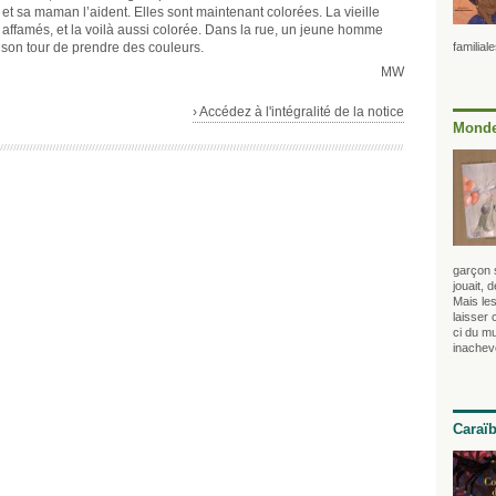
e et sa maman l’aident. Elles sont maintenant colorées. La vieille
ffamés, et la voilà aussi colorée. Dans la rue, un jeune homme
à son tour de prendre des couleurs.
familial
MW
› Accédez à l'intégralité de la notice
Monde
garçon s
jouait, 
Mais les
laisser 
ci du mu
inachev
Caraï