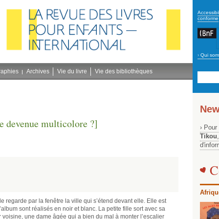
secon
Accessibil
conforme
›
Qui som
Navig
bleu
raphies
Archives
Vie du livre
Vie des bibliothèques
New
e devenue multicolore ?]
› Pour
Tikou
d'info
C
Afriqu
e regarde par la fenêtre la ville qui s’étend devant elle. Elle est
album sont réalisés en noir et blanc. La petite fille sort avec sa
r voisine, une dame âgée qui a bien du mal à monter l’escalier