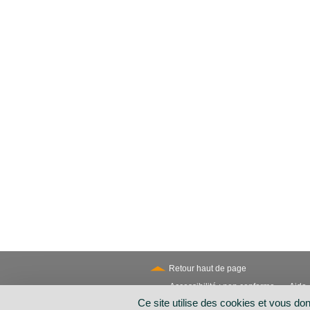
Retour haut de page
Accessibilité : non conforme
Aide
-
Secondary
Ce site utilise des cookies et vous do