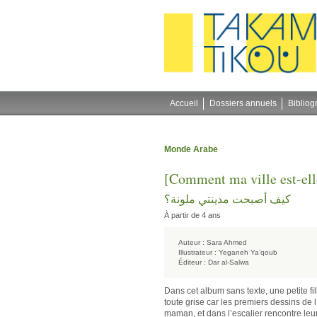
Gestion des cookies
Accueil
Dossiers annuels
Bibliog
Monde Arabe
[Comment ma ville est-ell
كيف أصبحت مدينتي ملونة؟
À partir de 4 ans
Auteur :
Sara Ahmed
Illustrateur :
Yeganeh Ya’qoub
Éditeur :
Dar al-Salwa
Dans cet album sans texte, une petite fill
toute grise car les premiers dessins de l’
maman, et dans l’escalier rencontre leu