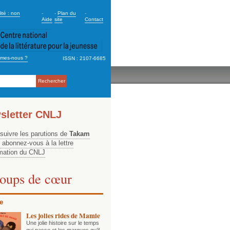
dary_2
ité : non
-
-
Plan du
-
Aide
site
Contact
mes-nous ?
ISSN : 2107-6685
ation
sletter CNLJ
 suivre les parutions de
Takam
, abonnez-vous à la lettre
rmation du CNLJ
oups de cœur
e
Les jolies rides de Mamie
Une jolie histoire sur le temps