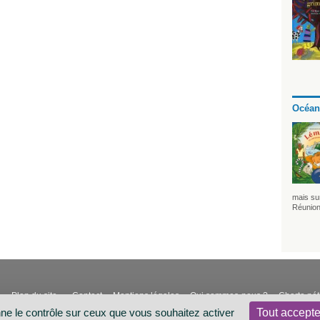
Océan
mais sur
Réunion
Plan du site
Contact
Mentions légales
Qui sommes-nous ?
Charte né
-
-
nne le contrôle sur ceux que vous souhaitez activer
Tout accepte