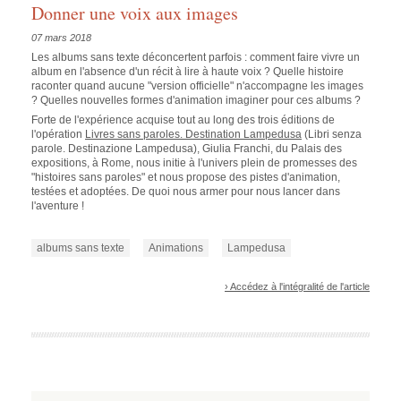
Donner une voix aux images
07 mars 2018
Les albums sans texte déconcertent parfois : comment faire vivre un
album en l'absence d'un récit à lire à haute voix ? Quelle histoire
raconter quand aucune "version officielle" n'accompagne les images
? Quelles nouvelles formes d'animation imaginer pour ces albums ?
Forte de l'expérience acquise tout au long des trois éditions de
l'opération
Livres sans paroles. Destination Lampedusa
(Libri senza
parole. Destinazione Lampedusa)
, Giulia Franchi, du Palais des
expositions, à Rome, nous initie à l'univers plein de promesses des
"histoires sans paroles" et nous propose des pistes d'animation,
testées et adoptées. De quoi nous armer pour nous lancer dans
l'aventure !
albums sans texte
Animations
Lampedusa
› Accédez à l'intégralité de l'article