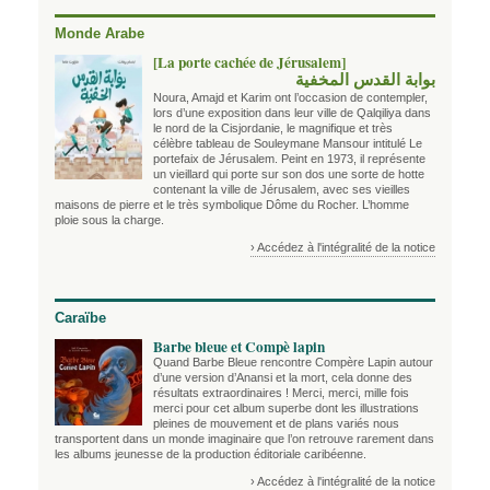
Monde Arabe
[La porte cachée de Jérusalem]
بوابة القدس المخفية
Noura, Amajd et Karim ont l’occasion de contempler,
lors d’une exposition dans leur ville de Qalqiliya dans
le nord de la Cisjordanie, le magnifique et très
célèbre tableau de Souleymane Mansour intitulé Le
portefaix de Jérusalem. Peint en 1973, il représente
un vieillard qui porte sur son dos une sorte de hotte
contenant la ville de Jérusalem, avec ses vieilles
maisons de pierre et le très symbolique Dôme du Rocher. L’homme
ploie sous la charge.
› Accédez à l'intégralité de la notice
Caraïbe
Barbe bleue et Compè lapin
Quand Barbe Bleue rencontre Compère Lapin autour
d’une version d’Anansi et la mort, cela donne des
résultats extraordinaires ! Merci, merci, mille fois
merci pour cet album superbe dont les illustrations
pleines de mouvement et de plans variés nous
transportent dans un monde imaginaire que l’on retrouve rarement dans
les albums jeunesse de la production éditoriale caribéenne.
› Accédez à l'intégralité de la notice