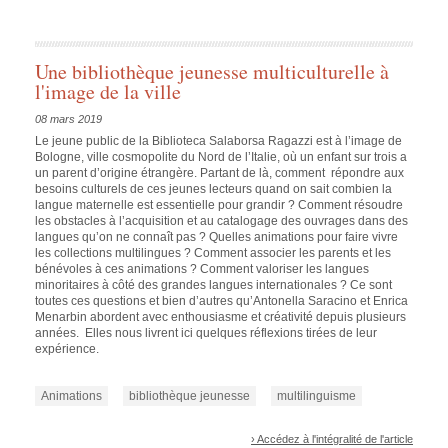
Une bibliothèque jeunesse multiculturelle à
l'image de la ville
08 mars 2019
Le jeune public de la Biblioteca Salaborsa Ragazzi est à l’image de
Bologne, ville cosmopolite du Nord de l’Italie, où un enfant sur trois a
un parent d’origine étrangère. Partant de là, comment répondre aux
besoins culturels de ces jeunes lecteurs quand on sait combien la
langue maternelle est essentielle pour grandir ?
Comment résoudre
les obstacles à l’acquisition et au catalogage des ouvrages dans des
langues qu’on ne connaît pas ?
Quelles animations pour faire vivre
les collections multilingues ? Comment associer les parents et les
bénévoles à ces animations ? Comment valoriser les langues
minoritaires à côté des grandes langues internationales ?
Ce sont
toutes ces questions et bien d’autres qu’Antonella Saracino et Enrica
Menarbin abordent avec enthousiasme et créativité depuis plusieurs
années. Elles nous livrent ici quelques réflexions tirées de leur
expérience.
Animations
bibliothèque jeunesse
multilinguisme
› Accédez à l'intégralité de l'article