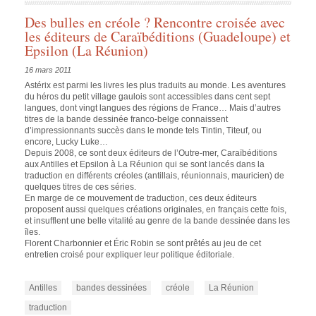
Des bulles en créole ? Rencontre croisée avec
les éditeurs de Caraïbéditions (Guadeloupe) et
Epsilon (La Réunion)
16 mars 2011
Astérix
est parmi les livres les plus traduits au monde. Les aventures
du héros du petit village gaulois sont accessibles dans cent sept
langues, dont vingt langues des régions de France… Mais d’autres
titres de la bande dessinée franco-belge connaissent
d’impressionnants succès dans le monde tels
Tintin
,
Titeuf
, ou
encore,
Lucky Luke
…
Depuis 2008, ce sont deux éditeurs de l’Outre-mer, Caraïbéditions
aux Antilles et Epsilon à La Réunion qui se sont lancés dans la
traduction en différents créoles (antillais, réunionnais, mauricien) de
quelques titres de ces séries.
En marge de ce mouvement de traduction, ces deux éditeurs
proposent aussi quelques créations originales, en français cette fois,
et insufflent une belle vitalité au genre de la bande dessinée dans les
îles.
Florent Charbonnier et Éric Robin se sont prêtés au jeu de cet
entretien croisé pour expliquer leur politique éditoriale.
Antilles
bandes dessinées
créole
La Réunion
traduction