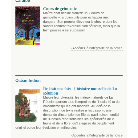
Caraïbe
Cours de grimpette
Maître chat décide d’ouvrir un « cours de
grimpette », art bien utile pour échapper aux
dangers. Son premier élève est la chèvre dont les
sabots rendent l’exercice bien périlleux, mais que la
faim pousse à se surpasser.
› Accédez à l'intégralité de la notice
Océan Indien
Île était une fois... l'histoire naturelle de La
Réunion
Malgré leur diversité, les milieux naturels de La
Réunion portent tous l’empreinte de l’insularité et du
volcanisme qui les ont modelés. Au-delà de la
description, ce texte réalisé à l’occasion d’une
demande d’inscription de l’île au patrimoine mondial
de l’Unesco rend sensibles les spécificités de la
faune et de la flore, qu’il s’agisse du peuplement
originel ou de leur évolution en milieu clos.
› Accédez à l'intégralité de la notice