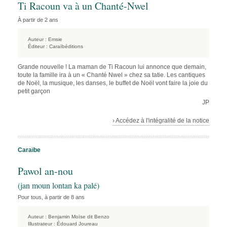
Ti Racoun va à un Chanté-Nwel
À partir de 2 ans
Auteur :
Emsie
Éditeur :
Caraïbéditions
Grande nouvelle ! La maman de Ti Racoun lui annonce que demain,
toute la famille ira à un « Chanté Nwel » chez sa tatie. Les cantiques
de Noël, la musique, les danses, le buffet de Noël vont faire la joie du
petit garçon
JP
› Accédez à l'intégralité de la notice
Caraïbe
Pawol an-nou
(jan moun lontan ka palé)
Pour tous, à partir de 8 ans
Auteur :
Benjamin Moïse dit Benzo
Illustrateur :
Édouard Joureau