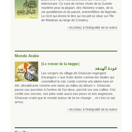
intéressant. Ce sont de riches récits de la Guinée
maritime pour la plupart, des histoires vraies, de la
vie quotidienne et du passé, entremêlées de légende.
Le récit qui donne le titre au recueil se situe sur l'île
de Matakan au large de Conakry.
› Accédez à l'intégralité de la notice
Monde Arabe
[Le retour de la huppe]
عودة الهدهد
Les vergers du village de Ghassan regorgent
d’orangers « aux fruits dorés comme les étoiles qui
constellent le ciel, ronds comme une pleine lune en
été, désaltérants comme une oasis au milieu du désert ». Ghassan
passe ses journées à l’ombre de l’un deux, perché sur une colline. Il lui
confie ses secrets, ses joies mais aussi ses peurs et ses angoisses.
Ghassan craint que le monde autour de lui ne change… et c’est ce qui
arrive.
› Accédez à l'intégralité de la notice