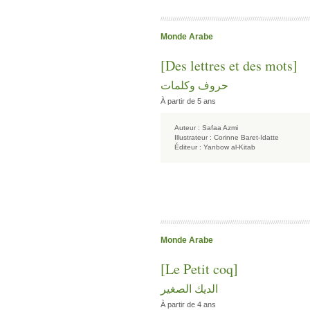
Monde Arabe
[Des lettres et des mots]
حروف وكلمات
À partir de 5 ans
Auteur :
Safaa Azmi
Illustrateur :
Corinne Baret-Idatte
Éditeur :
Yanbow al-Kitab
Monde Arabe
[Le Petit coq]
الديك الصغير
À partir de 4 ans