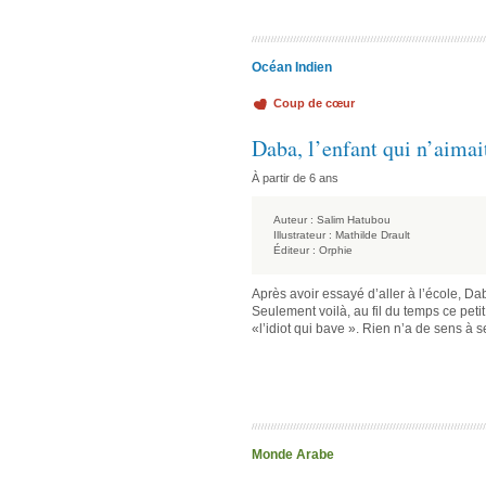
Océan Indien
Coup de cœur
Daba, l’enfant qui n’aimai
À partir de 6 ans
Auteur :
Salim Hatubou
Illustrateur :
Mathilde Drault
Éditeur :
Orphie
Après avoir essayé d’aller à l’école, Dab
Seulement voilà, au fil du temps ce peti
«l’idiot qui bave ». Rien n’a de sens à s
Monde Arabe