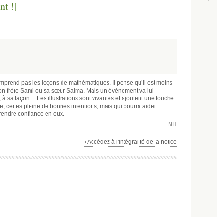
t !]‬
comprend pas les leçons de mathématiques. Il pense qu’il est moins
on frère Sami ou sa sœur Salma. Mais un événement va lui
t, à sa façon… Les illustrations sont vivantes et ajoutent une touche
e, certes pleine de bonnes intentions, mais qui pourra aider
rendre confiance en eux.
NH
› Accédez à l'intégralité de la notice