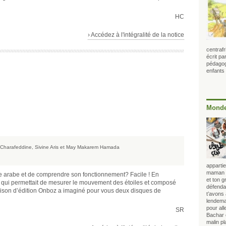
HC
› Accédez à l'intégralité de la notice
centrafr
écrit p
pédagogu
enfants
Monde
 Charafeddine, Sivine Aris et May Makarem Hamada
appartie
maman lo
e arabe et de comprendre son fonctionnement? Facile ! En
et ton 
ent qui permettait de mesurer le mouvement des étoiles et composé
défendai
aison d’édition Onboz a imaginé pour vous deux disques de
t’avons
lendema
pour all
SR
Bachar 
malin p