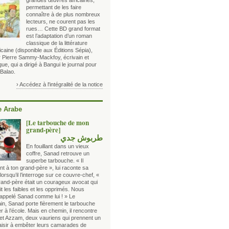
grandes œuvres africaines,
permettant de les faire
connaître à de plus nombreux
lecteurs, ne courent pas les
rues… Cette BD grand format
est l’adaptation d’un roman
classique de la littérature
icaine (disponible aux Éditions Sépia),
ar Pierre Sammy-Mackfoy, écrivain et
e, qui a dirigé à Bangui le journal pour
 Balao.
› Accédez à l'intégralité de la notice
 Arabe
[Le tarbouche de mon
grand-père]
طربوش جدي
En fouillant dans un vieux
coffre, Sanad retrouve un
superbe tarbouche. « Il
nt à ton grand-père », lui raconte sa
rsqu’il l’interroge sur ce couvre-chef, «
grand-père était un courageux avocat qui
t les faibles et les opprimés. Nous
 appelé Sanad comme lui ! » Le
in, Sanad porte fièrement le tarbouche
er à l’école. Mais en chemin, il rencontre
et Azzam, deux vauriens qui prennent un
laisir à embêter leurs camarades de