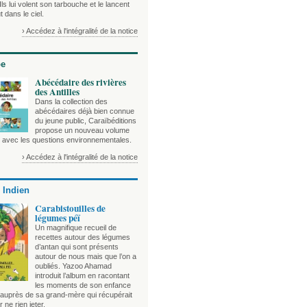
Ils lui volent son tarbouche et le lancent
t dans le ciel.
› Accédez à l'intégralité de la notice
be
Abécédaire des rivières
des Antilles
Dans la collection des
abécédaires déjà bien connue
du jeune public, Caraïbéditions
propose un nouveau volume
e avec les questions environnementales.
› Accédez à l'intégralité de la notice
 Indien
Carabistouilles de
légumes péï
Un magnifique recueil de
recettes autour des légumes
d’antan qui sont présents
autour de nous mais que l’on a
oubliés. Yazoo Ahamad
introduit l’album en racontant
les moments de son enfance
auprès de sa grand-mère qui récupérait
r ne rien jeter.