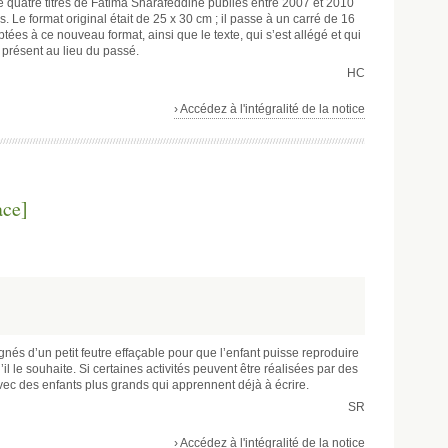
 quatre titres de Fatima Sharafeddine publiés entre 2007 et 2010
 Le format original était de 25 x 30 cm ; il passe à un carré de 16
ptées à ce nouveau format, ainsi que le texte, qui s’est allégé et qui
ps présent au lieu du passé.
HC
› Accédez à l'intégralité de la notice
ace]
és d’un petit feutre effaçable pour que l’enfant puisse reproduire
’il le souhaite. Si certaines activités peuvent être réalisées par des
avec des enfants plus grands qui apprennent déjà à écrire.
SR
› Accédez à l'intégralité de la notice