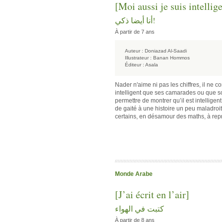
[Moi aussi je suis intelligen
!‫أنا أيضا ذكي
À partir de 7 ans
Auteur :
Doniazad Al-Saadi
Illustrateur :
Banan Hommos
Éditeur :
Asala
Nader n'aime ni pas les chiffres, il ne 
intelligent que ses camarades ou que s
permettre de montrer qu’il est intelligen
de gaité à une histoire un peu maladroit
certains, en désamour des maths, à rep
Monde Arabe
[J’ai écrit en l’air]
كتبت في الهواء
À partir de 8 ans