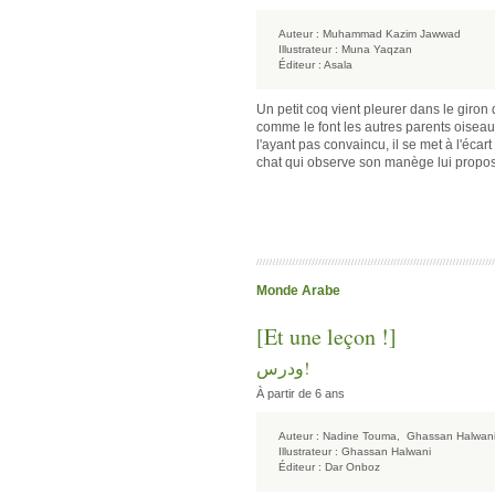
Auteur :
Muhammad Kazim Jawwad
Illustrateur :
Muna Yaqzan
Éditeur :
Asala
Un petit coq vient pleurer dans le giron 
comme le font les autres parents oiseaux
l'ayant pas convaincu, il se met à l'écart
chat qui observe son manège lui propo
Monde Arabe
[Et une leçon !]
!ودرس
À partir de 6 ans
Auteur :
Nadine Touma,
Ghassan Halwan
Illustrateur :
Ghassan Halwani
Éditeur :
Dar Onboz