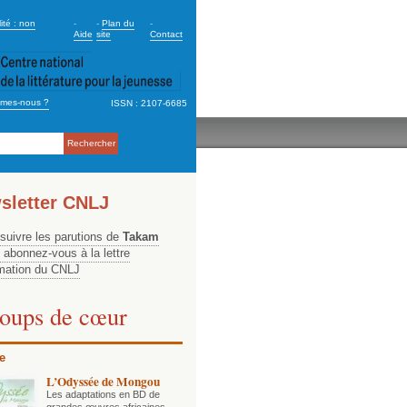
dary_2
ité : non
-
-
Plan du
-
Aide
site
Contact
mes-nous ?
ISSN : 2107-6685
ation
sletter CNLJ
 suivre les parutions de
Takam
, abonnez-vous à la lettre
rmation du CNLJ
oups de cœur
e
L’Odyssée de Mongou
Les adaptations en BD de