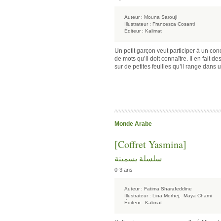
Auteur :
Mouna Sarouji
Illustrateur :
Francesca Cosanti
Éditeur :
Kalimat
Un petit garçon veut participer à un co
de mots qu’il doit connaître. Il en fait d
sur de petites feuilles qu’il range dans
Monde Arabe
[Coffret Yasmina]
سلسلة يسمينة
0-3 ans
Auteur :
Fatima Sharafeddine
Illustrateur :
Lina Merhej,
Maya Chami
Éditeur :
Kalimat