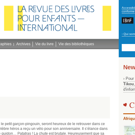
secon
Accessibil
conforme
›
Qui som
Navig
bleu
raphies
Archives
Vie du livre
Vie des bibliothèques
New
› Pour
Tikou
d'info
C
Afriqu
 le petit garçon-pingouin, seront heureux de le retrouver dans ce
élèbre héros a reçu un vélo pour son anniversaire. Il s’élance dans
r le guidon… Patatras ! La chute est brutale. Heureusement que sa