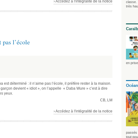
› Accédez à l'intégralité de la notice
classe. 
très hau
Caraï
t pas l’école
en pris
a est déterminé : il n’aime pas l’école, il préfère rester à la maison.
Océan
t garçon devient « idiot », on l’appelle « Daba Wure » c’est à dire
es yeux.
CB, LM
› Accédez à l'intégralité de la notice
passés 
tout pou