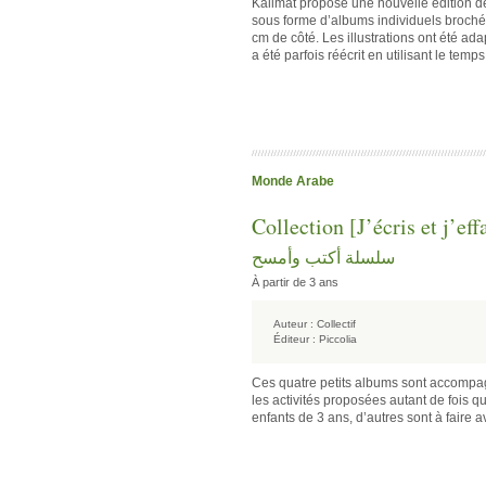
Kalimat propose une nouvelle édition de
sous forme d’albums individuels brochés.
cm de côté. Les illustrations ont été ada
a été parfois réécrit en utilisant le tem
Monde Arabe
Collection [J’écris et j’eff
سلسلة أكتب وأمسح
À partir de 3 ans
Auteur :
Collectif
Éditeur :
Piccolia
Ces quatre petits albums sont accompagn
les activités proposées autant de fois qu
enfants de 3 ans, d’autres sont à faire 