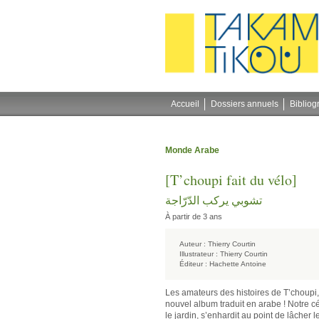
Gestion des cookies
Accueil
Dossiers annuels
Bibliog
Monde Arabe
[T’choupi fait du vélo]
تشوبي يركب الدّرّاجة
À partir de 3 ans
Auteur :
Thierry Courtin
Illustrateur :
Thierry Courtin
Éditeur :
Hachette Antoine
Les amateurs des histoires de T’choupi,
nouvel album traduit en arabe ! Notre c
le jardin, s’enhardit au point de lâche