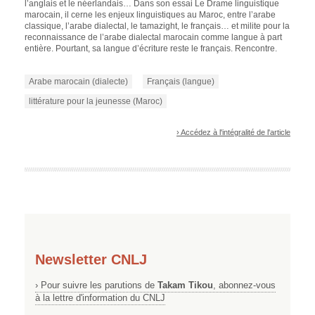
l’anglais et le néerlandais… Dans son essai
Le Drame linguistique
marocain
, il cerne les enjeux linguistiques au Maroc, entre l’arabe
classique, l’arabe dialectal, le tamazight, le français… et milite pour la
reconnaissance de l’arabe dialectal marocain comme langue à part
entière. Pourtant, sa langue d’écriture reste le français. Rencontre.
Arabe marocain (dialecte)
Français (langue)
littérature pour la jeunesse (Maroc)
› Accédez à l'intégralité de l'article
Newsletter CNLJ
› Pour suivre les parutions de
Takam Tikou
, abonnez-vous
à la lettre d'information du CNLJ