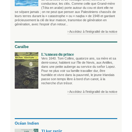
conducteur, les clés. Comme celle que Grand-mère
(Téta en arabe) porte autour du cou et dont elle ne
se sépare jamais ; on ne peut que penser aux Palestiniens chassés de
leurs terres durant la « catastrophe » ou « naqba » de 1948 et gardant
précieusement la clé de leur maison, transmise de génération en
génération, avec l’espoir d’un retour...
› Accédez à l'intégralité de la notice
Caraïbe
L’Anneau du prince
Vers 1640. Tom Collins, quatorze ans, sa mère et sa
demi-soeur, habitent sur l’île de Nevis, aux Antilles,
dans une petite auberge au service du señor Lopez.
Pour ne plus voir sa famille travailler dur, être
humiliée et vivre dans la pauvreté, le jeune Irlandais
passe son temps libre à bord d’un canot, à la
recherche d’un trésor.
› Accédez à l'intégralité de la notice
Océan Indien
Ti kar zarör