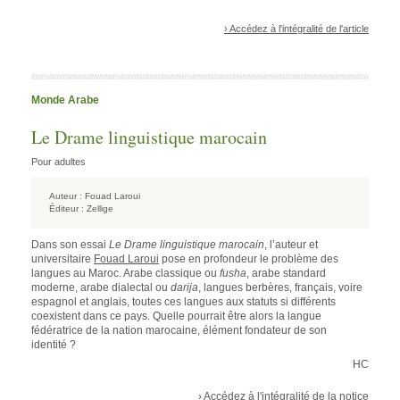
› Accédez à l'intégralité de l'article
Monde Arabe
Le Drame linguistique marocain
Pour adultes
Auteur :
Fouad Laroui
Éditeur :
Zellige
Dans son essai
Le Drame linguistique marocain
, l’auteur et
universitaire
Fouad Laroui
pose en profondeur le problème des
langues au Maroc. Arabe classique ou
fusha
, arabe standard
moderne, arabe dialectal ou
darija
, langues berbères, français, voire
espagnol et anglais, toutes ces langues aux statuts si différents
coexistent dans ce pays. Quelle pourrait être alors la langue
fédératrice de la nation marocaine, élément fondateur de son
identité ?
HC
› Accédez à l'intégralité de la notice