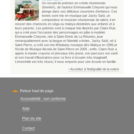
Un recueil de poèmes en créole réunionnais
(
fonnkèr
), de l’autrice Emmanuelle Cheynet qui nous
plonge dans ses délicieux souvenirs d’enfance. Ces
textes sont mis en musique par Jacky Saïd, un
compositeur et musicien réunionnais de talent, il en
ressort des chansons en séga ou maloya destinées aux enfants et à
leurs parents. Les poèmes sont à chaque fois illustrés par Claire Ruiz
qui a créé pour l’occasion des personnages en pâte à modeler.
Emmanuelle Cheynet, née à Saint-Denis de La Réunion, joue
remarquablement avec la langue et l’identité créoles. Jacky Saïd, né à
Saint-Pierre, a créé son trio M’babany musique afro Maloya en 1996,et
l’école de Musique Alcoda de Saint-Pierre en 2005 ; enfin, Claire Ruiz a
appris à manier crayons et pinceaux très jeune, son parcours est varié
et son travail d’illustratrice pour ce livre à écouter très imaginatif.
L’ensemble est très réussi, il nous emporte pour une écoute en famille.
› Accédez à l'intégralité de la notice
Retour haut de page
Accessibilité : non conforme
Secondary
Aide
-
Plan du site
-
Contact
-