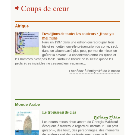
Coups de cœur
Afrique
Des djinns de toutes les couleurs : Jinne yu
mel nune
Paru en 1997 dans une édition qui regroupait trois
histoires, cette nouvelle présentation du conte, seul,
dans un album carré plus petit, permet de mieux en
goûter la saveur. La cohabitation entre les djinns et
les hommes n’est pas facile, surtout à l’heure de la sieste quand les
petits êtres invisibles ne cessent leur vacarme…
› Accédez à l'intégralité de la notice
Monde Arabe
Le trousseau de clés
مفتاح ومفاتيح
Les courts textes doux-amers de Georgia Makhlouf
évoquent, à travers le regard du narrateur – un petit
garçon –, des lieux, des personnages, des moments
de tendresse et de nostalgie avec, comme fil