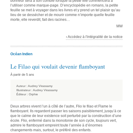
bonheur sera à son comble lorsque la petite fille commencera à
l’utiliser comme marque-page. D’encyclopédie en romans, la petite
feuille se met à voyager dans les livres et y prend un tel plaisir qu’au
lieu de se dessécher et de mourir comme n’importe quelle feuille
morte, elle reverdit, fait des racines…
MW
› Accédez à l'intégralité de la notice
Océan Indien
Le Filao qui voulait devenir flamboyant
À partir de 5 ans
Auteur :
Audrey Virassamy
Illustrateur :
Audrey Virassamy
Éditeur :
Orphie
Deux arbres vivent l’un à côté de l’autre, Flio le filao et Flame le
flamboyant. Ils regardent passer les saisons paisiblement, jusqu’à ce
que le calme de leur existence soit perturbé par la construction d’une
école. Flio, enfermé dans la monotonie de son cycle, toujours vert,
admire le flamboyant empreint toute l’année à d’énormes
changements mais, surtout, le préféré des enfants.