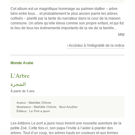
Cet album est un magnifique hommage au palmier-dattier – arbre
béni entre tous… et probablement le plus ancien parmi les arbres
cultivés – planté par la tante du narrateur dans la cour de la maison
commune. Un arbre qu’elle éleva comme son propre enfant, et qui fut
le lieu de tous les événements importants de la vie de la famille...
MW
› Accédez à l'intégralité de la notice
Monde Arabe
L'Arbre
الشجرة
À partir de 3 ans
Auteur :
Mathilde Chèvre
Illustrateur :
Mathilde Chèvre,
Nour Azuélos
Éditeur :
Le Port a jauni
Les éditions Le port a jauni nous livrent une nouvelle aventure de la
petite Zoë. Cette fois-ci, son papa l’invite à l’aider à planter des
arbres. Tout d’un coup, les arbres hauts en couleurs et aux formes