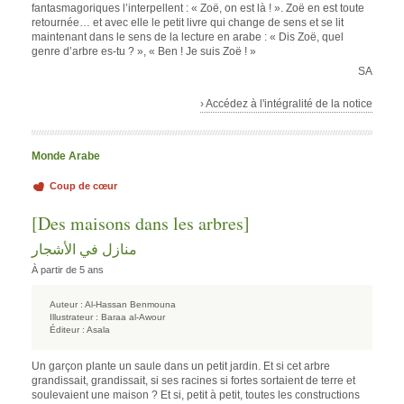
fantasmagoriques l’interpellent : « Zoë, on est là ! ». Zoë en est toute
retournée… et avec elle le petit livre qui change de sens et se lit
maintenant dans le sens de la lecture en arabe : « Dis Zoë, quel
genre d’arbre es-tu ? », « Ben ! Je suis Zoë ! »
SA
› Accédez à l'intégralité de la notice
Monde Arabe
Coup de cœur
[Des maisons dans les arbres]
منازل في الأشجار
À partir de 5 ans
Auteur :
Al-Hassan Benmouna
Illustrateur :
Baraa al-Awour
Éditeur :
Asala
Un garçon plante un saule dans un petit jardin. Et si cet arbre
grandissait, grandissait, si ses racines si fortes sortaient de terre et
soulevaient une maison ? Et si, petit à petit, toutes les constructions