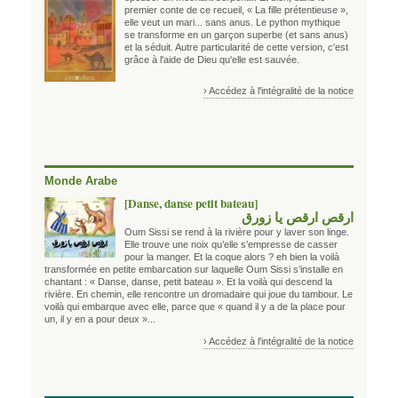
premier conte de ce recueil, « La fille prétentieuse »,
elle veut un mari... sans anus. Le python mythique
se transforme en un garçon superbe (et sans anus)
et la séduit. Autre particularité de cette version, c'est
grâce à l'aide de Dieu qu'elle est sauvée.
› Accédez à l'intégralité de la notice
Monde Arabe
[Danse, danse petit bateau]
ارقص ارقص يا زورق
Oum Sissi se rend à la rivière pour y laver son linge.
Elle trouve une noix qu’elle s’empresse de casser
pour la manger. Et la coque alors ? eh bien la voilà
transformée en petite embarcation sur laquelle Oum Sissi s’installe en
chantant : « Danse, danse, petit bateau ». Et la voilà qui descend la
rivière. En chemin, elle rencontre un dromadaire qui joue du tambour. Le
voilà qui embarque avec elle, parce que « quand il y a de la place pour
un, il y en a pour deux »...
› Accédez à l'intégralité de la notice