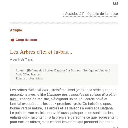
LM
› Accédez à l'intégralité de la notice
Afrique
Coup de cœur
Les Arbres d'ici et là-bas...
À partir de 7 ans
Auteur :
[Enfants des écoles Dagana-6 à Dagana, Sénégal et Vitruve à
Paris XXe, France]
Éditeur :
Ici et là-bas
Les Arbres d'ici et là-bas...
, troisième livret (vert) de la série que nous
présentons avec le titre
L'Imagier des ustensiles de cuisine d'ici et là-
bas...
, change de registre, s’éloignant un peu du cercle privé et
familial évoqué dans les deux premiers livrets. Ce troisième opus,
tourné vers la nature, les arbres et les saisons à Paris et à Dagana.
Le point de vue est ici renouvelé aussi puisque ce ne sont plus les
enfants qui « racontent » à la première personne ce que représentent
pour eux les arbres, mais ce sont les arbres qui prennent la parole.