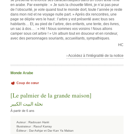
se présente et énonce ses caractéristiques dans un court texte rimé
en arabe. Par exemple : « Je suis la chouette Mimi, je n’ai pas peur
de l’obscurité, je vole quand tout le monde dort, toute l’année je reste
dans mon nid et ne voyage nulle part. » Après dix rencontres, une
page se déplie vers le haut : l’arbre y est présenté avec tous ses
habitants… Et, au pied de l’arbre, des enfants, une tente, des livres,
un sac à dos… : « Hé ! Nous sommes vos voisins ! Nous allons
camper sous cet arbre ! » Un album tout en douceur et en rondeur,
avec des personnages souriants, accueillants, sympathiques.
HC
› Accédez à l'intégralité de la notice
Monde Arabe
Coup de cœur
[Le palmier de la grande maison]
نخلة البيت الكبير
À partir de 6 ans
Auteur :
Radouan Hariri
Illustrateur :
Raouf Karray
Éditeur :
Dar Ashjar et Dar Kan Ya Makan