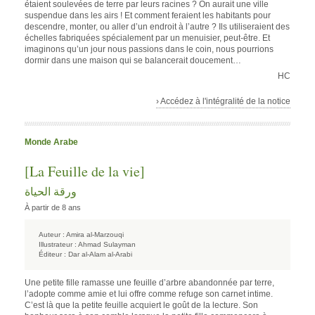
étaient soulevées de terre par leurs racines ? On aurait une ville
suspendue dans les airs ! Et comment feraient les habitants pour
descendre, monter, ou aller d’un endroit à l’autre ? Ils utiliseraient des
échelles fabriquées spécialement par un menuisier, peut-être. Et
imaginons qu’un jour nous passions dans le coin, nous pourrions
dormir dans une maison qui se balancerait doucement…
HC
› Accédez à l'intégralité de la notice
Monde Arabe
[La Feuille de la vie]
ورقة الحياة
À partir de 8 ans
Auteur :
Amira al-Marzouqi
Illustrateur :
Ahmad Sulayman
Éditeur :
Dar al-Alam al-Arabi
Une petite fille ramasse une feuille d’arbre abandonnée par terre,
l’adopte comme amie et lui offre comme refuge son carnet intime.
C’est là que la petite feuille acquiert le goût de la lecture. Son