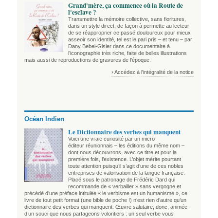
Grand'mère, ça commence où la Route de
l'esclave ?
Transmettre la mémoire collective, sans fioritures,
dans un style direct, de façon à permette au lecteur
de se réapproprier ce passé douloureux pour mieux
asseoir son identité, tel est le pari pris – et tenu – par
Dany Bebel-Gisler dans ce documentaire à
l’iconographie très riche, faite de belles illustrations
mais aussi de reproductions de gravures de l’époque.
› Accédez à l'intégralité de la notice
Océan Indien
Le Dictionnaire des verbes qui manquent
Voici une vraie curiosité par un micro
éditeur réunionnais – les éditions du même nom –
dont nous découvrons, avec ce titre et pour la
première fois, l’existence. L’objet mérite pourtant
toute attention puisqu’il s’agit d’une de ces nobles
entreprises de valorisation de la langue française.
Placé sous le patronage de Frédéric Dard qui
recommande de « verbailler » sans vergogne et
précédé d’une préface intitulée « le verbisme est un humanisme », ce
livre de tout petit format (une bible de poche !) n’est rien d’autre qu’un
dictionnaire des verbes qui manquent. Œuvre salutaire, donc, animée
d’un souci que nous partageons volontiers : un seul verbe vous