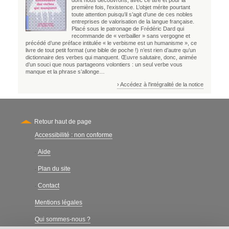
dont nous découvrons, avec ce titre et pour la
première fois, l’existence. L’objet mérite pourtant
toute attention puisqu’il s’agit d’une de ces nobles
entreprises de valorisation de la langue française.
Placé sous le patronage de Frédéric Dard qui
recommande de « verbailler » sans vergogne et
précédé d’une préface intitulée « le verbisme est un humanisme », ce
livre de tout petit format (une bible de poche !) n’est rien d’autre qu’un
dictionnaire des verbes qui manquent. Œuvre salutaire, donc, animée
d’un souci que nous partageons volontiers : un seul verbe vous
manque et la phrase s’allonge…
› Accédez à l'intégralité de la notice
Retour haut de page
Accessibilité : non conforme
Secondary
Aide
-
Plan du site
-
Contact
-
Mentions légales
Qui sommes-nous ?