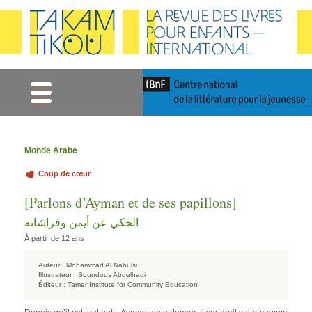
Gestion des cookies
Monde Arabe
Coup de cœur
[Parlons d’Ayman et de ses papillons]
الحكي عن أيمن وفراشاته
À partir de 12 ans
Auteur :
Mohammad Al Nabulsi
Illustrateur :
Soundous Abdelhadi
Éditeur :
Tamer Institute for Community Education