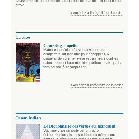
Ghassan craint que le monde autour de lui ne change… et c’est ce qui
arrive.
› Accédez à l'intégralité de la notice
Caraïbe
Cours de grimpette
Maître chat décide d’ouvrir un « cours de
grimpette », art bien utile pour échapper aux
dangers. Son premier élève est la chèvre dont les
sabots rendent l’exercice bien périlleux, mais que la
faim pousse à se surpasser.
› Accédez à l'intégralité de la notice
Océan Indien
Le Dictionnaire des verbes qui manquent
Voici une vraie curiosité par un micro
éditeur réunionnais – les éditions du même nom –