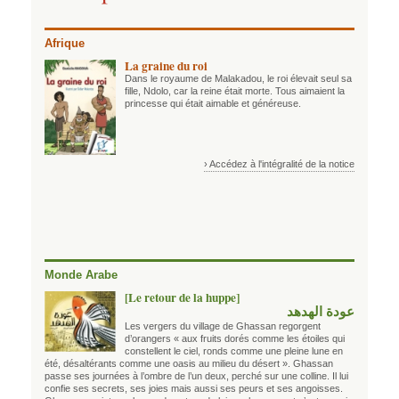
Afrique
La graine du roi
Dans le royaume de Malakadou, le roi élevait seul sa
fille, Ndolo, car la reine était morte. Tous aimaient la
princesse qui était aimable et généreuse.
› Accédez à l'intégralité de la notice
Monde Arabe
[Le retour de la huppe]
عودة الهدهد
Les vergers du village de Ghassan regorgent
d’orangers « aux fruits dorés comme les étoiles qui
constellent le ciel, ronds comme une pleine lune en
été, désaltérants comme une oasis au milieu du désert ». Ghassan
passe ses journées à l’ombre de l’un deux, perché sur une colline. Il lui
confie ses secrets, ses joies mais aussi ses peurs et ses angoisses.