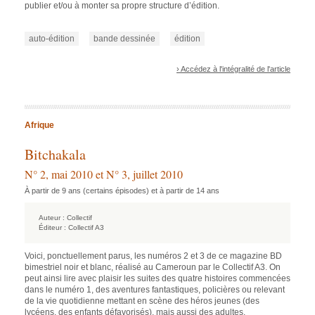
publier et/ou à monter sa propre structure d’édition.
auto-édition
bande dessinée
édition
› Accédez à l'intégralité de l'article
Afrique
Bitchakala
N° 2, mai 2010 et N° 3, juillet 2010
À partir de 9 ans (certains épisodes) et à partir de 14 ans
Auteur :
Collectif
Éditeur :
Collectif A3
Voici, ponctuellement parus, les numéros 2 et 3 de ce magazine BD
bimestriel noir et blanc, réalisé au Cameroun par le Collectif A3. On
peut ainsi lire avec plaisir les suites des quatre histoires commencées
dans le numéro 1, des aventures fantastiques, policières ou relevant
de la vie quotidienne mettant en scène des héros jeunes (des
lycéens, des enfants défavorisés), mais aussi des adultes.