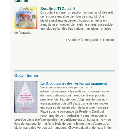
Caraïbe
Rosalie et Ti Zandoli
En voulant attraper un papillon, un petit anoli (lézard)
se retrouve entraîné bien loin de chez lui. Une
histoire pétillante et pleine d’humour, un texte en
français et en créole, bien rythmé et très accessible
aux plus petits, des illustrations narratives remplies
de fantaisie.
› Accédez à l'intégralité de la notice
Océan Indien
Le Dictionnaire des verbes qui manquent
Voici une vraie curiosité par un micro
éditeur réunionnais – les éditions du même nom –
dont nous découvrons, avec ce titre et pour la
première fois, l’existence. L’objet mérite pourtant
toute attention puisqu’il s’agit d’une de ces nobles
entreprises de valorisation de la langue française.
Placé sous le patronage de Frédéric Dard qui
recommande de « verbailler » sans vergogne et
précédé d’une préface intitulée « le verbisme est un humanisme », ce
livre de tout petit format (une bible de poche !) n’est rien d’autre qu’un
dictionnaire des verbes qui manquent. Œuvre salutaire, donc, animée