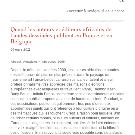
CB
› Accédez à l'intégralité de la notice
Quand les auteurs et éditeurs africains de
bandes dessinées publient en France et en
Belgique
04 mars 2011
Afrobul : Africalement
. Afrobulles, 2006
Depuis le début des années 2000, les auteurs africains de bandes
dessinées sont de plus en plus présents dans le paysage du
neuvième art franco-belge. La raison tient à leur talent et à leur
professionnalisme, très appréciés des maisons d’éditions
européennes avec lesquelles ils travaillent. Pahé, Thembo Kash,
Barly Baruti, Hallain Paluku, nombreux sont les dessinateurs africains
connus du public européen amateur de bande dessinée. Pourtant, si
ces dessinateurs publient régulièrement, très peu d’entre eux
abordent des sujets qui font référence à leur culture d’origine ou à
des thématiques qui les touchent. C’est la raison pour laquelle, afin
de briser certains tabous, plusieurs auteurs et éditeurs, habitant en
Europe mais originaires du continent, ont décidé de faire entendre
leur voix, malgré l’indifférence des maisons d’éditions et la frilosité
des diffuseurs. Bien souvent, la seule voie possible consiste à s’auto-