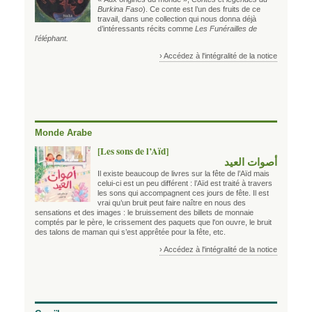
Burkina Faso
). Ce conte est l’un des fruits de ce
travail, dans une collection qui nous donna déjà
d’intéressants récits comme
Les Funérailles de
l’éléphant.
› Accédez à l'intégralité de la notice
Monde Arabe
[Les sons de l’Aïd]
أصوات العيد
Il existe beaucoup de livres sur la fête de l’Aïd mais
celui-ci est un peu différent : l’Aïd est traité à travers
les sons qui accompagnent ces jours de fête. Il est
vrai qu’un bruit peut faire naître en nous des
sensations et des images : le bruissement des billets de monnaie
comptés par le père, le crissement des paquets que l'on ouvre, le bruit
des talons de maman qui s’est apprêtée pour la fête, etc.
› Accédez à l'intégralité de la notice