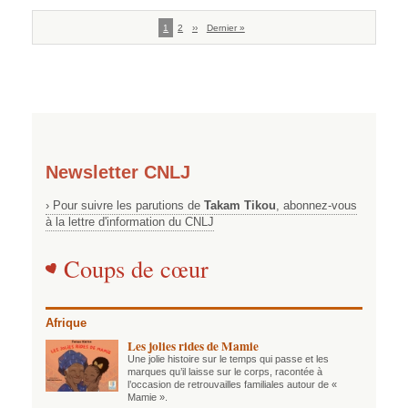
Pagination
Page
1
Page
2
Page
››
Dernière
Dernier »
courante
suivante
page
Newsletter CNLJ
› Pour suivre les parutions de
Takam Tikou
, abonnez-vous
à la lettre d'information du CNLJ
Coups de cœur
Afrique
Les jolies rides de Mamie
Une jolie histoire sur le temps qui passe et les
marques qu’il laisse sur le corps, racontée à
l’occasion de retrouvailles familiales autour de «
Mamie ».