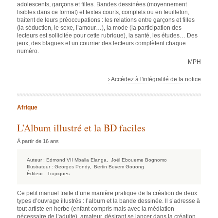
adolescents, garçons et filles. Bandes dessinées (moyennement
lisibles dans ce format) et textes courts, complets ou en feuilleton,
traitent de leurs préoccupations : les relations entre garçons et filles
(la séduction, le sexe, l’amour…), la mode (la participation des
lecteurs est sollicitée pour cette rubrique), la santé, les études… Des
jeux, des blagues et un courrier des lecteurs complètent chaque
numéro.
MPH
› Accédez à l'intégralité de la notice
Afrique
L’Album illustré et la BD faciles
À partir de 16 ans
Auteur :
Edmond VII Mballa Elanga,
Joël Eboueme Bognomo
Illustrateur :
Georges Pondy,
Bertin Beyem Gouong
Éditeur :
Tropiques
Ce petit manuel traite d’une manière pratique de la création de deux
types d’ouvrage illustrés : l’album et la bande dessinée. Il s’adresse à
tout artiste en herbe (enfant compris mais avec la médiation
nécessaire de l’adulte), amateur, désirant se lancer dans la création