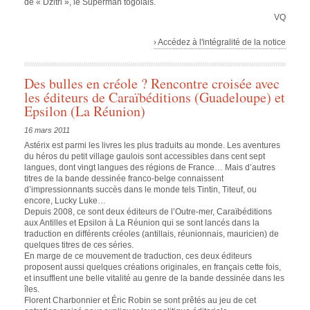
de « Dzitri », le Superman togolais.
VQ
› Accédez à l'intégralité de la notice
Des bulles en créole ? Rencontre croisée avec
les éditeurs de Caraïbéditions (Guadeloupe) et
Epsilon (La Réunion)
16 mars 2011
Astérix
est parmi les livres les plus traduits au monde. Les aventures
du héros du petit village gaulois sont accessibles dans cent sept
langues, dont vingt langues des régions de France… Mais d’autres
titres de la bande dessinée franco-belge connaissent
d’impressionnants succès dans le monde tels
Tintin
,
Titeuf
, ou
encore,
Lucky Luke
…
Depuis 2008, ce sont deux éditeurs de l’Outre-mer, Caraïbéditions
aux Antilles et Epsilon à La Réunion qui se sont lancés dans la
traduction en différents créoles (antillais, réunionnais, mauricien) de
quelques titres de ces séries.
En marge de ce mouvement de traduction, ces deux éditeurs
proposent aussi quelques créations originales, en français cette fois,
et insufflent une belle vitalité au genre de la bande dessinée dans les
îles.
Florent Charbonnier et Éric Robin se sont prêtés au jeu de cet