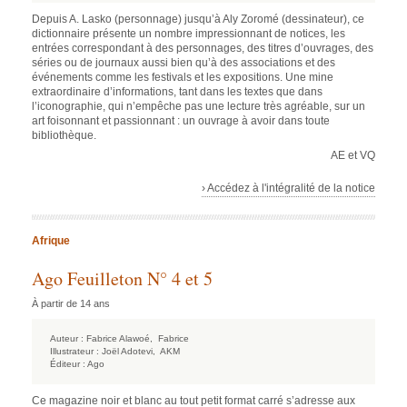
Depuis A. Lasko (personnage) jusqu’à Aly Zoromé (dessinateur), ce
dictionnaire présente un nombre impressionnant de notices, les
entrées correspondant à des personnages, des titres d’ouvrages, des
séries ou de journaux aussi bien qu’à des associations et des
événements comme les festivals et les expositions. Une mine
extraordinaire d’informations, tant dans les textes que dans
l’iconographie, qui n’empêche pas une lecture très agréable, sur un
art foisonnant et passionnant : un ouvrage à avoir dans toute
bibliothèque.
AE et VQ
› Accédez à l'intégralité de la notice
Afrique
Ago Feuilleton N° 4 et 5
À partir de 14 ans
Auteur :
Fabrice Alawoé,
Fabrice
Illustrateur :
Joël Adotevi,
AKM
Éditeur :
Ago
Ce magazine noir et blanc au tout petit format carré s’adresse aux