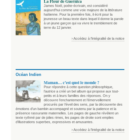
La Fleur de Guernica
James Noël, poète-écrivain, est considéré
aujourd’hui comme une voix majeure de la littérature
haïtienne. Pour la première fois, il écrit pour la
jeunesse un beau texte dans lequel il donne la parole
à un jeune garçon qui va vivre le tremblement de
terre du 12 janvier.
› Accédez à l'intégralité de la notice
Océan Indien
Maman… c’est quoi le monde ?
Pour répondre à cette question philosophique,
l’autrice a créé un bel album qui propose aux tout-
petits et à leurs familles des réponses. On y
découvre l’enchantement et l’émerveillement
procurés par l’éveil des sens, par la découverte des
émotions d’un bambin accompagné et soutenu par la patience et la
présence rassurante maternelles. Les pages de gauche révèlent un
texte rythmé par de jolies rimes, les pages de droite sont emplies
d’illustrations superbes, expressives et amusantes.
› Accédez à l'intégralité de la notice