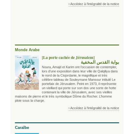
› Accédez à l'intégralité de la notice
Monde Arabe
[La porte cachée de Jérusalem]
بوابة القدس المخفية
Noura, Amajd et Karim ont l’occasion de contempler,
lors d’une exposition dans leur ville de Qalqiliya dans
le nord de la Cisjordanie, le magnifique et très
célèbre tableau de Souleymane Mansour intitulé Le
portefaix de Jérusalem. Peint en 1973, il représente
un vieillard qui porte sur son dos une sorte de hotte
contenant la ville de Jérusalem, avec ses vieilles
maisons de pierre et le très symbolique Dôme du Rocher. L’homme
ploie sous la charge.
› Accédez à l'intégralité de la notice
Caraïbe