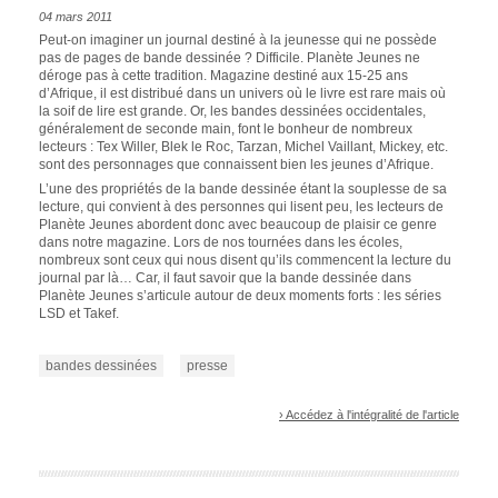
04 mars 2011
Peut-on imaginer un journal destiné à la jeunesse qui ne possède
pas de pages de bande dessinée ? Difficile.
Planète Jeunes
ne
déroge pas à cette tradition. Magazine destiné aux 15-25 ans
d’Afrique, il est distribué dans un univers où le livre est rare mais où
la soif de lire est grande. Or, les bandes dessinées occidentales,
généralement de seconde main, font le bonheur de nombreux
lecteurs : Tex Willer, Blek le Roc, Tarzan, Michel Vaillant, Mickey, etc.
sont des personnages que connaissent bien les jeunes d’Afrique.
L’une des propriétés de la bande dessinée étant la souplesse de sa
lecture, qui convient à des personnes qui lisent peu, les lecteurs de
Planète Jeunes
abordent donc avec beaucoup de plaisir ce genre
dans notre magazine. Lors de nos tournées dans les écoles,
nombreux sont ceux qui nous disent qu’ils commencent la lecture du
journal par là… Car, il faut savoir que la bande dessinée dans
Planète Jeunes
s’articule autour de deux moments forts : les séries
LSD
et
Takef
.
bandes dessinées
presse
› Accédez à l'intégralité de l'article