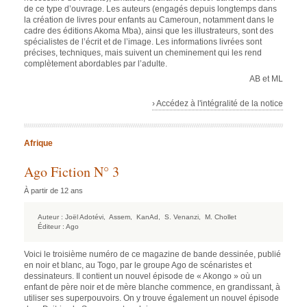
de ce type d’ouvrage. Les auteurs (engagés depuis longtemps dans
la création de livres pour enfants au Cameroun, notamment dans le
cadre des éditions Akoma Mba), ainsi que les illustrateurs, sont des
spécialistes de l’écrit et de l’image. Les informations livrées sont
précises, techniques, mais suivent un cheminement qui les rend
complètement abordables par l’adulte.
AB et ML
› Accédez à l'intégralité de la notice
Afrique
Ago Fiction N° 3
À partir de 12 ans
Auteur :
Joël Adotévi,
Assem,
KanAd,
S. Venanzi,
M. Chollet
Éditeur :
Ago
Voici le troisième numéro de ce magazine de bande dessinée, publié
en noir et blanc, au Togo, par le groupe Ago de scénaristes et
dessinateurs. Il contient un nouvel épisode de « Akongo » où un
enfant de père noir et de mère blanche commence, en grandissant, à
utiliser ses superpouvoirs. On y trouve également un nouvel épisode