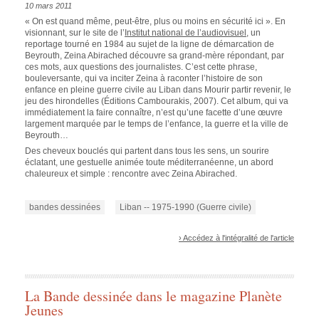
10 mars 2011
« On est quand même, peut-être, plus ou moins en sécurité ici ». En
visionnant, sur le site de l’
Institut national de l’audiovisuel
, un
reportage tourné en 1984 au sujet de la ligne de démarcation de
Beyrouth, Zeina Abirached découvre sa grand-mère répondant, par
ces mots, aux questions des journalistes. C’est cette phrase,
bouleversante, qui va inciter Zeina à raconter l’histoire de son
enfance en pleine guerre civile au Liban dans
Mourir partir revenir, le
jeu des hirondelles
(Éditions Cambourakis, 2007). Cet album, qui va
immédiatement la faire connaître, n’est qu’une facette d’une œuvre
largement marquée par le temps de l’enfance, la guerre et la ville de
Beyrouth…
Des cheveux bouclés qui partent dans tous les sens, un sourire
éclatant, une gestuelle animée toute méditerranéenne, un abord
chaleureux et simple : rencontre avec Zeina Abirached.
bandes dessinées
Liban -- 1975-1990 (Guerre civile)
› Accédez à l'intégralité de l'article
La Bande dessinée dans le magazine Planète
Jeunes