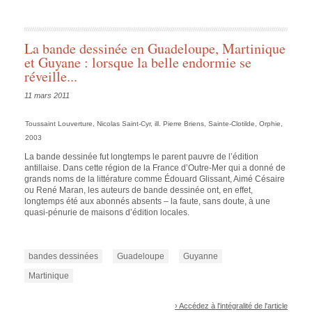
La bande dessinée en Guadeloupe, Martinique
et Guyane : lorsque la belle endormie se
réveille...
11 mars 2011
Toussaint Louverture
, Nicolas Saint-Cyr, ill. Pierre Briens, Sainte-Clotilde, Orphie,
2003
La bande dessinée fut longtemps le parent pauvre de l’édition
antillaise. Dans cette région de la France d’Outre-Mer qui a donné de
grands noms de la littérature comme Édouard Glissant, Aimé Césaire
ou René Maran, les auteurs de bande dessinée ont, en effet,
longtemps été aux abonnés absents – la faute, sans doute, à une
quasi-pénurie de maisons d’édition locales.
bandes dessinées
Guadeloupe
Guyanne
Martinique
› Accédez à l'intégralité de l'article