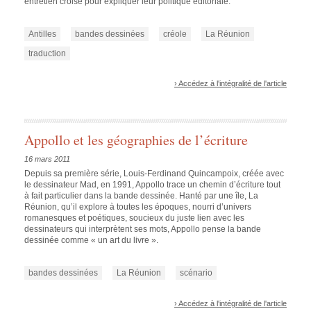
entretien croisé pour expliquer leur politique éditoriale.
Antilles
bandes dessinées
créole
La Réunion
traduction
› Accédez à l'intégralité de l'article
Appollo et les géographies de l’écriture
16 mars 2011
Depuis sa première série,
Louis-Ferdinand Quincampoix
, créée avec
le dessinateur Mad, en 1991, Appollo trace un chemin d’écriture tout
à fait particulier dans la bande dessinée. Hanté par une île, La
Réunion, qu’il explore à toutes les époques, nourri d’univers
romanesques et poétiques, soucieux du juste lien avec les
dessinateurs qui interprètent ses mots, Appollo pense la bande
dessinée comme « un art du livre ».
bandes dessinées
La Réunion
scénario
› Accédez à l'intégralité de l'article