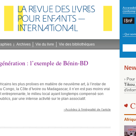
secon
Accessibil
conforme
›
Qui som
Navig
bleu
raphies
Archives
Vie du livre
Vie des bibliothèques
 génération : l’exemple de Bénin-BD
New
› Pour
fricains les plus prolixes en matière de neuvième art, à l’instar de
Tikou
u Congo, la Côte d’Ivoire ou Madagascar, il n’en est pas moins vrai
d'info
t entreprenante, le milieu local ayant longtemps compensé son
blics, par une intense activité sur le plan associatif.
C
› Accédez à l'intégralité de l'article
Afriqu