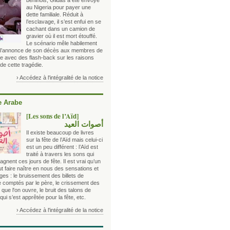
béninois, Gildas a été envoyé
au Nigeria pour payer une
dette familiale. Réduit à
l’esclavage, il s’est enfui en se
cachant dans un camion de
gravier où il est mort étouffé.
Le scénario mêle habilement
e l’annonce de son décès aux membres de
le avec des flash-back sur les raisons
e cette tragédie.
› Accédez à l'intégralité de la notice
 Arabe
[Les sons de l’Aïd]
أصوات العيد
Il existe beaucoup de livres
sur la fête de l’Aïd mais celui-ci
est un peu différent : l’Aïd est
traité à travers les sons qui
nent ces jours de fête. Il est vrai qu’un
ut faire naître en nous des sensations et
es : le bruissement des billets de
 comptés par le père, le crissement des
que l'on ouvre, le bruit des talons de
i s’est apprêtée pour la fête, etc.
› Accédez à l'intégralité de la notice