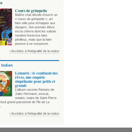
be
Cours de grimpette
Maître chat décide d’ouvrir un
« cours de grimpette », art
bien utile pour échapper aux
dangers. Son premier élève
est la chèvre dont les sabots
rendent l’exercice bien
périlleux, mais que la faim
pousse à se surpasser.
› Accédez à l'intégralité de la notice
 Indien
Lémurie : le continent des
rêves, une enquête
stupéfiante pour petits et
grands
L’album raconte l’histoire de
Jules Hermann, avocat,
notaire, maire de Saint-Pierre
tout grand passionné de l’île de La
.
› Accédez à l'intégralité de la notice