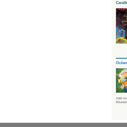
Caraï
Océan
mais sur
Réunion