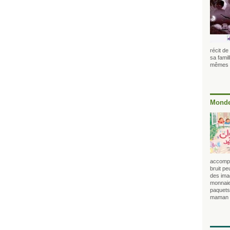
récit d
sa famil
mêmes d
Monde
accompag
bruit pe
des imag
monnaie
paquets 
maman qu