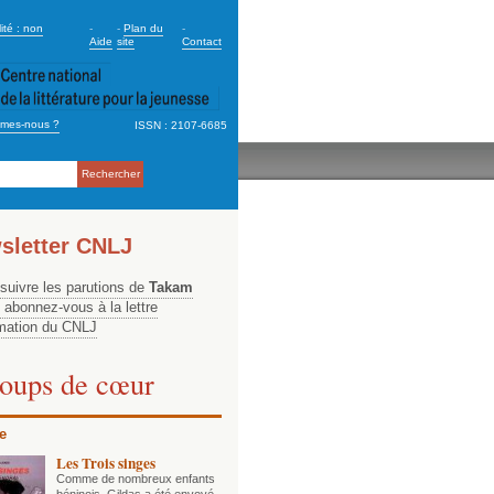
dary_2
ité : non
-
-
Plan du
-
Aide
site
Contact
mes-nous ?
ISSN : 2107-6685
ation
sletter CNLJ
 suivre les parutions de
Takam
, abonnez-vous à la lettre
rmation du CNLJ
oups de cœur
e
Les Trois singes
Comme de nombreux enfants