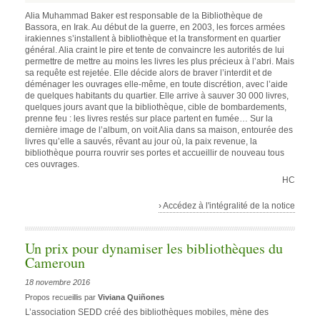
Alia Muhammad Baker est responsable de la Bibliothèque de
Bassora, en Irak. Au début de la guerre, en 2003, les forces armées
irakiennes s’installent à bibliothèque et la transforment en quartier
général. Alia craint le pire et tente de convaincre les autorités de lui
permettre de mettre au moins les livres les plus précieux à l’abri. Mais
sa requête est rejetée. Elle décide alors de braver l’interdit et de
déménager les ouvrages elle-même, en toute discrétion, avec l’aide
de quelques habitants du quartier. Elle arrive à sauver 30 000 livres,
quelques jours avant que la bibliothèque, cible de bombardements,
prenne feu : les livres restés sur place partent en fumée… Sur la
dernière image de l’album, on voit Alia dans sa maison, entourée des
livres qu’elle a sauvés, rêvant au jour où, la paix revenue, la
bibliothèque pourra rouvrir ses portes et accueillir de nouveau tous
ces ouvrages.
HC
› Accédez à l'intégralité de la notice
Un prix pour dynamiser les bibliothèques du
Cameroun
18 novembre 2016
Propos recueillis par
Viviana Quiñones
L’association SEDD créé des bibliothèques mobiles, mène des