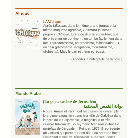
Afrique
L'Afrique
Après
L’Europe
, dans le même grand format et la
même maquette agréable, Gallimard jeunesse
propose
L’Afrique
. Exercice difficile et périlleux que
de présenter ce continent : on tombe facilement dans
ceci (eurocentrisme, paternalisme, folklorisation…)
ou cela (pathétisme, indignation, misérabilisme,
clichés…). Mais le pari est tenu et réussi.
› Accédez à l'intégralité de la notice
Monde Arabe
[La porte cachée de Jérusalem]
بوابة القدس المخفية
Noura, Amajd et Karim ont l’occasion de contempler,
lors d’une exposition dans leur ville de Qalqiliya dans
le nord de la Cisjordanie, le magnifique et très
célèbre tableau de Souleymane Mansour intitulé Le
portefaix de Jérusalem. Peint en 1973, il représente
un vieillard qui porte sur son dos une sorte de hotte
contenant la ville de Jérusalem, avec ses vieilles