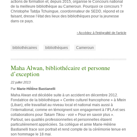
actions de formation et, depuis 2015, organise le Concours national
de la meilleure bibliothèque au Cameroun. Pourquoi ce concours ?
Christophe Tatdja Tchuingue, coordonnateur de SEDD, répond et ce
faisant, dresse l’état des lieux des bibliothèques pour la jeunesse
dans ce pays.
› Accédez à l'intégralité de l'article
bibliothécaires
bibliothèques
Cameroun
Maha Alwan, bibliothécaire et personne
d’exception
22 juillet 2013
Par
Marie-Hélène Bastianelli
Maha Alwan est décédée suite à un accident en décembre 2012.
Fondatrice de la bibliothèque « Centre culturel francophone » à Mtein
(Liban), elle travaillait au niveau local et national mais aussi à
l’international, comme en témoignent son engagement à l’IFLA et ses
collaborations pour
Takam Tikou
- voir « Pour en savoir plus ».
Partout, ses qualités professionnelles et personnelles étaient
particulièrement appréciées. Sa collègue et amie Marie-Hélène
Bastianelli trace son portrait et rend compte de la cérémonie tenue en
son hommage le 18 mai.