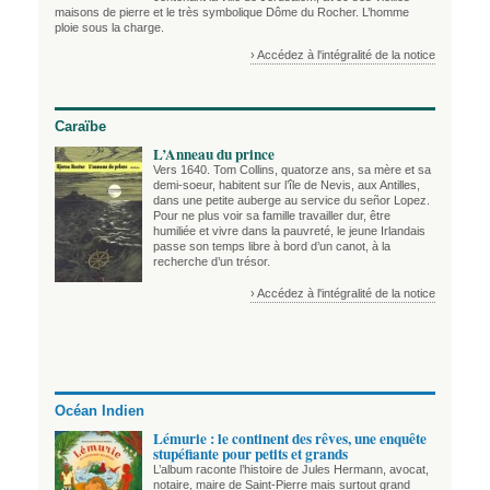
maisons de pierre et le très symbolique Dôme du Rocher. L’homme
ploie sous la charge.
› Accédez à l'intégralité de la notice
Caraïbe
L’Anneau du prince
Vers 1640. Tom Collins, quatorze ans, sa mère et sa
demi-soeur, habitent sur l’île de Nevis, aux Antilles,
dans une petite auberge au service du señor Lopez.
Pour ne plus voir sa famille travailler dur, être
humiliée et vivre dans la pauvreté, le jeune Irlandais
passe son temps libre à bord d’un canot, à la
recherche d’un trésor.
› Accédez à l'intégralité de la notice
Océan Indien
Lémurie : le continent des rêves, une enquête
stupéfiante pour petits et grands
L’album raconte l’histoire de Jules Hermann, avocat,
notaire, maire de Saint-Pierre mais surtout grand