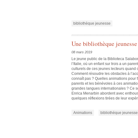
bibliothèque jeunesse
Une bibliothèque jeunesse 
08 mars 2019
Le jeune public de la Biblioteca Salabo
l’Italie, où un enfant sur trois a un pa
culturels de ces jeunes lecteurs quand 
Comment résoudre les obstacles à l’acq
connaît pas ?
Quelles animations pour f
parents et les bénévoles à ces animatio
grandes langues internationales ?
Ce s
Enrica Menarbin abordent avec enthousia
quelques réflexions tirées de leur expér
Animations
bibliothèque jeunesse