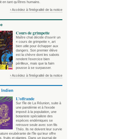
t en tant qu’êtres humains.
› Accédez à l'intégralité de la notice
be
Cours de grimpette
Maître chat décide d’ouvrir un
« cours de grimpette », art
bien utile pour échapper aux
dangers. Son premier élève
est la chèvre dont les sabots
rendent l’exercice bien
périlleux, mais que la faim
pousse à se surpasser.
› Accédez à l'intégralité de la notice
 Indien
L’offrande
Sur l’île de La Réunion, suite à
une pandémie et à l’exode
imposé à la population, une
botaniste spécialiste des
espèces endémiques se
retrouve seule avec son fils
Théo. Ils ne doivent leur survie
nature exubérante de l’île qui leur offre
, fruits et plantes. Dans un journal de