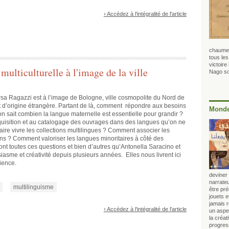
› Accédez à l'intégralité de l'article
chaume.
tous les
victoire
multiculturelle à l'image de la ville
Nago so
rsa Ragazzi est à l’image de Bologne, ville cosmopolite du Nord de
rent d’origine étrangère. Partant de là, comment répondre aux besoins
Monde
on sait combien la langue maternelle est essentielle pour grandir ?
uisition et au catalogage des ouvrages dans des langues qu’on ne
aire vivre les collections multilingues ? Comment associer les
ns ? Comment valoriser les langues minoritaires à côté des
ont toutes ces questions et bien d’autres qu’Antonella Saracino et
sme et créativité depuis plusieurs années. Elles nous livrent ici
ience.
deviner 
narrateu
multilinguisme
être pr
jouets 
jamais 
› Accédez à l'intégralité de l'article
un aspec
la créat
progress