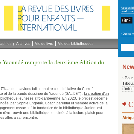
secon
Accessibil
conforme
›
Qui som
Navig
bleu
raphies
Archives
Vie du livre
Vie des bibliothèques
e Yaoundé remporte la deuxième édition du
New
› Pour
Tikou
d'info
 Tikou
, nous avions fait connaître cette initiative du Comité
sse et de la bande dessinée de Yaoundé (SALIJEY) :
la création d'un
bibliothèque jeunesse afro-caribéenne
. En 2023, le prix est décerné
C
fondée par Sophie Engomè. Coach parental et membre active de la
agement associatif, la fondatrice de la bibliothèque Juniors est
rêve : ouvrir une bibliothèque destinée à la lecture plaisir pour
es allés à sa rencontre.
Afriqu