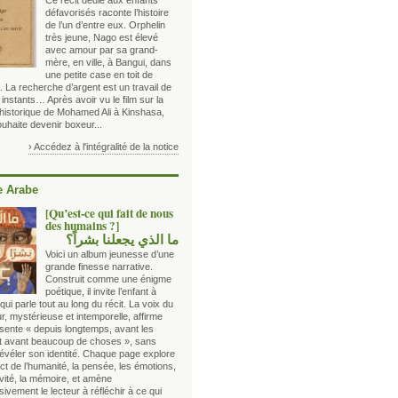
Ce récit dédié aux enfants
défavorisés raconte l’histoire
de l’un d’entre eux. Orphelin
très jeune, Nago est élevé
avec amour par sa grand-
mère, en ville, à Bangui, dans
une petite case en toit de
 La recherche d’argent est un travail de
 instants… Après avoir vu le film sur la
 historique de Mohamed Ali à Kinshasa,
uhaite devenir boxeur...
› Accédez à l'intégralité de la notice
 Arabe
[Qu’est-ce qui fait de nous
des humains ?]
ما الذي يجعلنا بشراً؟
Voici un album jeunesse d’une
grande finesse narrative.
Construit comme une énigme
poétique, il invite l’enfant à
qui parle tout au long du récit. La voix du
r, mystérieuse et intemporelle, affirme
ésente « depuis longtemps, avant les
et avant beaucoup de choses », sans
révéler son identité. Chaque page explore
t de l’humanité, la pensée, les émotions,
ivité, la mémoire, et amène
ivement le lecteur à réfléchir à ce qui