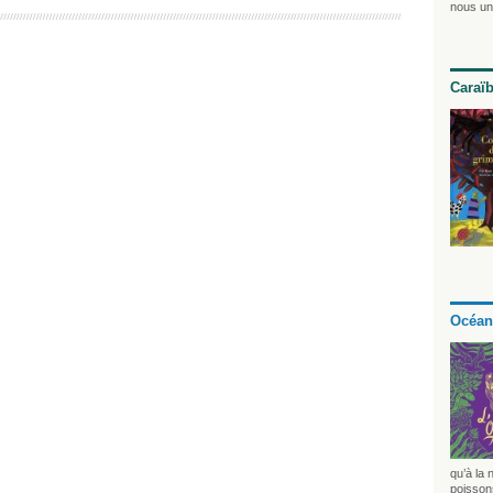
nous uni
Caraï
Océan
qu’à la 
poissons