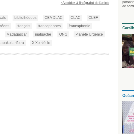
personn
› Accédez à l'intégralité de l'article
de nomb
pale
bibliothèques
CEMDLAC
CLAC
CLEF
péens
français
francophones
francophonie
Caraï
Madagascar
malgache
ONG
Planète Urgence
abakoliarifetra
XIXe siècle
Océan