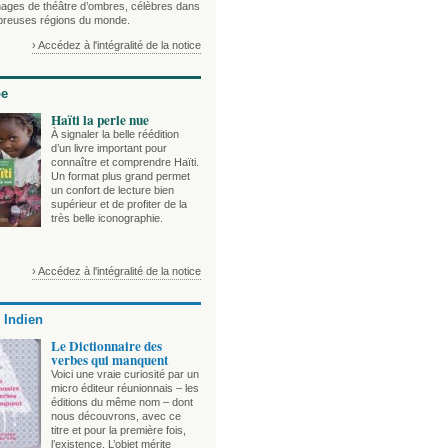
ages de théâtre d’ombres, célèbres dans
reuses régions du monde.
› Accédez à l'intégralité de la notice
be
Haïti la perle nue
À signaler la belle réédition
d’un livre important pour
connaître et comprendre Haïti.
Un format plus grand permet
un confort de lecture bien
supérieur et de profiter de la
très belle iconographie.
› Accédez à l'intégralité de la notice
 Indien
Le Dictionnaire des
verbes qui manquent
Voici une vraie curiosité par un
micro éditeur réunionnais – les
éditions du même nom – dont
nous découvrons, avec ce
titre et pour la première fois,
l’existence. L’objet mérite