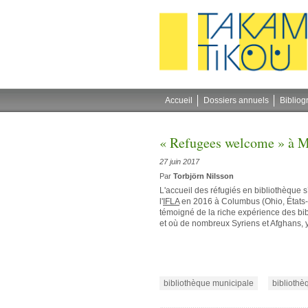
Gestion des cookies
Accueil
Dossiers annuels
Bibliog
« Refugees welcome » à 
27 juin 2017
Par
Torbjörn Nilsson
L'accueil des réfugiés en bibliothèque 
l'
IFLA
en 2016 à Columbus (Ohio, États-
témoigné de la riche expérience des bib
et où de nombreux Syriens et Afghans, y
bibliothèque municipale
bibliothè