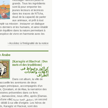
messager raviront petits et
grands. Tous les ingrédients
sont là pour emporter les
jeunes lecteurs et lectrices
dans les traces de N’Tcha,
doué de la capacité de parler
aux animaux, et prêt à tout
plir sa mission : instaurer un dialogue
s derniers et les humains, et ainsi rétablir
in équilibre dans la nature permettant à
espèce de vivre en harmonie avec les
› Accédez à l'intégralité de la notice
 Arabe
[Karagöz et Hacivat : Des
mets et des traditions]
كراكوز وعيواظ فى
الأكلات والعادات
الظِّراف
Dans cet album, la ville de
ccueille les aventures de deux
ages principaux, accompagnés d’un
e, Qoraitam, et de Alaa, la narratrice des
istoires présentées dans ce livre.
ce, damascène, nous offre, après
[Damas.
Histoire d’une ville] دمشق. قصة مدينة
, un second
dédié à sa ville d’origine. Les héros de
ts, Karagöz et Hacivat, sont des