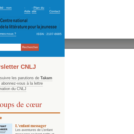
dary_2
ité : non
-
-
Plan du
-
Aide
site
Contact
mes-nous ?
ISSN : 2107-6685
ation
sletter CNLJ
 suivre les parutions de
Takam
, abonnez-vous à la lettre
rmation du CNLJ
oups de cœur
e
L'enfant messager
Les aventures de L’enfant