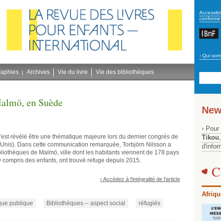
secon
Accessibil
conforme
›
Qui som
Navig
bleu
raphies
Archives
Vie du livre
Vie des bibliothèques
Malmö, en Suède
New
› Pour
s’est révélé être une thématique majeure lors du dernier congrès de
Tikou
Unis). Dans cette communication remarquée, Torbjörn Nilsson a
d'info
liothèques de Malmö, ville dont les habitants viennent de 178 pays
 compris des enfants, ont trouvé refuge depuis 2015.
C
› Accédez à l'intégralité de l'article
Afriqu
que publique
Bibliothèques -- aspect social
réfugiés