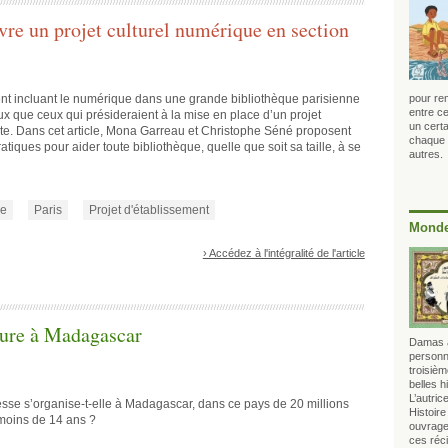
vre un projet culturel numérique en section
ent incluant le numérique dans une grande bibliothèque parisienne
pour rem
entre ce
x que ceux qui présideraient à la mise en place d’un projet
un certa
ste. Dans cet article, Mona Garreau et Christophe Séné proposent
chaque 
tiques pour aider toute bibliothèque, quelle que soit sa taille, à se
autres.
ue
Paris
Projet d'établissement
Monde
› Accédez à l'intégralité de l'article
cture à Madagascar
Damas a
personn
troisièm
belles h
L’autri
esse s’organise-t-elle à Madagascar, dans ce pays de 20 millions
 moins de 14 ans ?
ouvrage 
ces réci