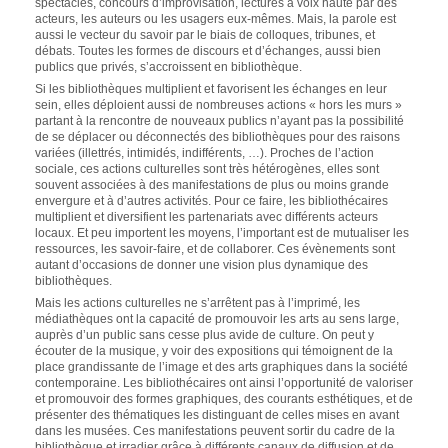
spectacles, concours d’improvisation, lectures à voix haute par des
acteurs, les auteurs ou les usagers eux-mêmes. Mais, la parole est
aussi le vecteur du savoir par le biais de colloques, tribunes, et
débats. Toutes les formes de discours et d’échanges, aussi bien
publics que privés, s’accroissent en bibliothèque.
Si les bibliothèques multiplient et favorisent les échanges en leur
sein, elles déploient aussi de nombreuses actions « hors les murs »
partant à la rencontre de nouveaux publics n’ayant pas la possibilité
de se déplacer ou déconnectés des bibliothèques pour des raisons
variées (illettrés, intimidés, indifférents, …). Proches de l’action
sociale, ces actions culturelles sont très hétérogènes, elles sont
souvent associées à des manifestations de plus ou moins grande
envergure et à d’autres activités. Pour ce faire, les bibliothécaires
multiplient et diversifient les partenariats avec différents acteurs
locaux. Et peu importent les moyens, l’important est de mutualiser les
ressources, les savoir-faire, et de collaborer. Ces évènements sont
autant d’occasions de donner une vision plus dynamique des
bibliothèques.
Mais les actions culturelles ne s’arrêtent pas à l’imprimé, les
médiathèques ont la capacité de promouvoir les arts au sens large,
auprès d’un public sans cesse plus avide de culture. On peut y
écouter de la musique, y voir des expositions qui témoignent de la
place grandissante de l’image et des arts graphiques dans la société
contemporaine. Les bibliothécaires ont ainsi l’opportunité de valoriser
et promouvoir des formes graphiques, des courants esthétiques, et de
présenter des thématiques les distinguant de celles mises en avant
dans les musées. Ces manifestations peuvent sortir du cadre de la
bibliothèque et irradier grâce à différents canaux de diffusion et de