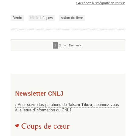
› Accédez à l'intégralité de l'article
Bénin
bibliothèques
salon du livre
Pagination
Page
1
Page
2
Page
››
Dernière
Dernier »
courante
suivante
page
Newsletter CNLJ
› Pour suivre les parutions de
Takam Tikou
, abonnez-vous
à la lettre d'information du CNLJ
Coups de cœur