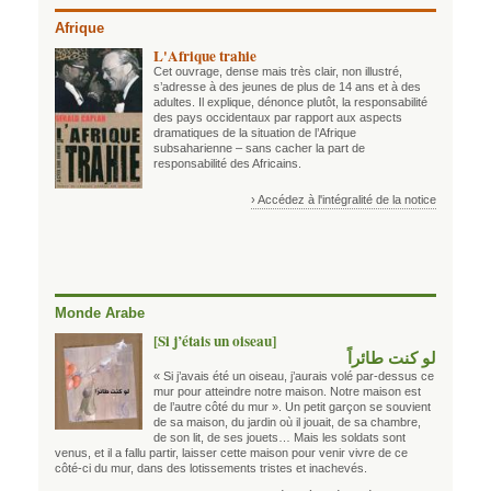
Afrique
L'Afrique trahie
Cet ouvrage, dense mais très clair, non illustré,
s’adresse à des jeunes de plus de 14 ans et à des
adultes. Il explique, dénonce plutôt, la responsabilité
des pays occidentaux par rapport aux aspects
dramatiques de la situation de l’Afrique
subsaharienne – sans cacher la part de
responsabilité des Africains.
› Accédez à l'intégralité de la notice
Monde Arabe
[Si j’étais un oiseau]
لو كنت طائراً
« Si j’avais été un oiseau, j’aurais volé par-dessus ce
mur pour atteindre notre maison. Notre maison est
de l’autre côté du mur ». Un petit garçon se souvient
de sa maison, du jardin où il jouait, de sa chambre,
de son lit, de ses jouets… Mais les soldats sont
venus, et il a fallu partir, laisser cette maison pour venir vivre de ce
côté-ci du mur, dans des lotissements tristes et inachevés.