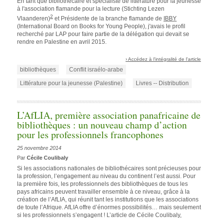
En tant que bibliothécaire et spécialiste de littérature pour la jeunesse
à l'association flamande pour la lecture (Stichting Lezen
2
Vlaanderen)
et Présidente de la branche flamande de
IBBY
(International Board on Books for Young People), j'avais le profil
recherché par LAP pour faire partie de la délégation qui devait se
rendre en Palestine en avril 2015.
› Accédez à l'intégralité de l'article
bibliothèques
Conflit israélo-arabe
Littérature pour la jeunesse (Palestine)
Livres -- Distribution
L’AfLIA, première association panafricaine de
bibliothèques : un nouveau champ d’action
pour les professionnels francophones
25 novembre 2014
Par
Cécile Coulibaly
Si les associations nationales de bibliothécaires sont précieuses pour
la profession, l’engagement au niveau du continent l’est aussi. Pour
la première fois, les professionnels des bibliothèques de tous les
pays africains peuvent travailler ensemble à ce niveau, grâce à la
création de l’AfLIA, qui réunit tant les institutions que les associations
de toute l’Afrique. AfLIA offre d’énormes possibilités… mais seulement
si les professionnels s’engagent ! L’article de Cécile Coulibaly,