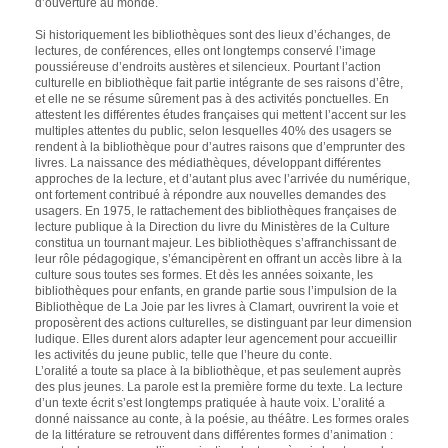
d’ouverture au monde.
Si historiquement les bibliothèques sont des lieux d’échanges, de
lectures, de conférences, elles ont longtemps conservé l’image
poussiéreuse d’endroits austères et silencieux. Pourtant l’action
culturelle en bibliothèque fait partie intégrante de ses raisons d’être,
et elle ne se résume sûrement pas à des activités ponctuelles. En
attestent les différentes études françaises qui mettent l’accent sur les
multiples attentes du public, selon lesquelles 40% des usagers se
rendent à la bibliothèque pour d’autres raisons que d’emprunter des
livres. La naissance des médiathèques, développant différentes
approches de la lecture, et d’autant plus avec l’arrivée du numérique,
ont fortement contribué à répondre aux nouvelles demandes des
usagers. En 1975, le rattachement des bibliothèques françaises de
lecture publique à la Direction du livre du Ministères de la Culture
constitua un tournant majeur. Les bibliothèques s’affranchissant de
leur rôle pédagogique, s’émancipèrent en offrant un accès libre à la
culture sous toutes ses formes. Et dès les années soixante, les
bibliothèques pour enfants, en grande partie sous l’impulsion de la
Bibliothèque de La Joie par les livres à Clamart, ouvrirent la voie et
proposèrent des actions culturelles, se distinguant par leur dimension
ludique. Elles durent alors adapter leur agencement pour accueillir
les activités du jeune public, telle que l’heure du conte.
L’oralité a toute sa place à la bibliothèque, et pas seulement auprès
des plus jeunes. La parole est la première forme du texte. La lecture
d’un texte écrit s’est longtemps pratiquée à haute voix. L’oralité a
donné naissance au conte, à la poésie, au théâtre. Les formes orales
de la littérature se retrouvent dans différentes formes d’animation :