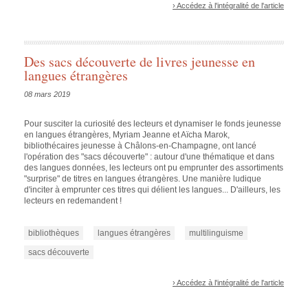
› Accédez à l'intégralité de l'article
Des sacs découverte de livres jeunesse en
langues étrangères
08 mars 2019
Pour susciter la curiosité des lecteurs et dynamiser le fonds jeunesse
en langues étrangères, Myriam Jeanne et Aïcha Marok,
bibliothécaires jeunesse à Châlons-en-Champagne, ont lancé
l'opération des "sacs découverte" : autour d'une thématique et dans
des langues données, les lecteurs ont pu emprunter des assortiments
"surprise" de titres en langues étrangères. Une manière ludique
d'inciter à emprunter ces titres qui délient les langues... D'ailleurs, les
lecteurs en redemandent !
bibliothèques
langues étrangères
multilinguisme
sacs découverte
› Accédez à l'intégralité de l'article