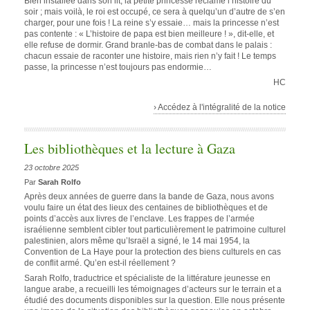
Bien installée dans son lit, la petite princesse réclame l’histoire du
soir ; mais voilà, le roi est occupé, ce sera à quelqu’un d’autre de s’en
charger, pour une fois ! La reine s’y essaie… mais la princesse n’est
pas contente : « L’histoire de papa est bien meilleure ! », dit-elle, et
elle refuse de dormir. Grand branle-bas de combat dans le palais :
chacun essaie de raconter une histoire, mais rien n’y fait ! Le temps
passe, la princesse n’est toujours pas endormie…
HC
› Accédez à l'intégralité de la notice
Les bibliothèques et la lecture à Gaza
23 octobre 2025
Par
Sarah Rolfo
Après deux années de guerre dans la bande de Gaza, nous avons
voulu faire un état des lieux des centaines de bibliothèques et de
points d’accès aux livres de l’enclave. Les frappes de l’armée
israélienne semblent cibler tout particulièrement le patrimoine culturel
palestinien, alors même qu’Israël a signé, le 14 mai 1954, la
Convention de La Haye pour la protection des biens culturels en cas
de conflit armé. Qu’en est-il réellement ?
Sarah Rolfo, traductrice et spécialiste de la littérature jeunesse en
langue arabe, a recueilli les témoignages d’acteurs sur le terrain et a
étudié des documents disponibles sur la question. Elle nous présente