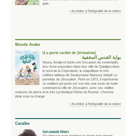
gaie.
› Accédez à l'intégralité de la notice
Monde Arabe
[La porte cachée de Jérusalem]
بوابة القدس المخفية
Noura, Amajd et Karim ont l’occasion de contempler,
lors d’une exposition dans leur ville de Qalqiliya dans
le nord de la Cisjordanie, le magnifique et très
célèbre tableau de Souleymane Mansour intitulé Le
portefaix de Jérusalem. Peint en 1973, il représente
un vieillard qui porte sur son dos une sorte de hotte
contenant la ville de Jérusalem, avec ses vieilles
maisons de pierre et le très symbolique Dôme du Rocher. L’homme
ploie sous la charge.
› Accédez à l'intégralité de la notice
Caraïbe
Savannah blues
On retrouve avec bonheur la plume et le regard