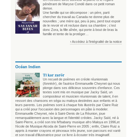
pénétrant de Maryse Condé dans ce petit roman
dense.
Une famille qui se décompose : un père, parti
chercher du travail au Canada ne donne plus de
nouvelles ; une mère qui, peu à peu, perd tout espoir
de le revoir et vit recluse dans sa chambre ; c’est
donc Zora, la fille aînée, qui porte à bout de bras la
famille et tente de la protéger…
› Accédez à l'intégralité de la notice
Océan Indien
Ti kar zarör
Un recueil de poèmes en créole réunionnais
(
fonnkèr
), de l’autrice Emmanuelle Cheynet qui nous
plonge dans ses délicieux souvenirs d’enfance. Ces
textes sont mis en musique par Jacky Saïd, un
compositeur et musicien réunionnais de talent, il en
ressort des chansons en séga ou maloya destinées aux enfants et à
leurs parents. Les poèmes sont à chaque fois illustrés par Claire Ruiz
qui a créé pour l’occasion des personnages en pâte à modeler.
Emmanuelle Cheynet, née à Saint-Denis de La Réunion, joue
remarquablement avec la langue et l’identité créoles. Jacky Saïd, né à
Saint-Pierre, a créé son trio M’babany musique afro Maloya en 1996,et
l’école de Musique Alcoda de Saint-Pierre en 2005 ; enfin, Claire Ruiz a
appris à manier crayons et pinceaux très jeune, son parcours est varié
et son travail d’illustratrice pour ce livre à écouter très imaginatif.