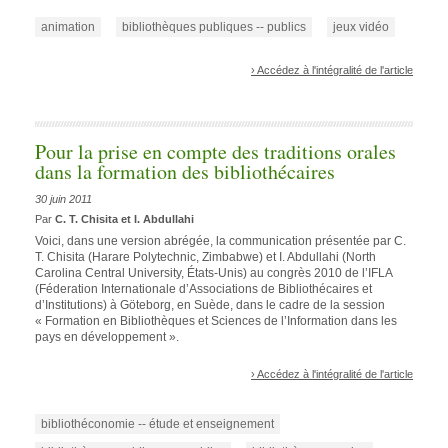
animation
bibliothèques publiques -- publics
jeux vidéo
› Accédez à l'intégralité de l'article
Pour la prise en compte des traditions orales
dans la formation des bibliothécaires
30 juin 2011
Par
C. T. Chisita et I. Abdullahi
Voici, dans une version abrégée, la communication présentée par C.
T. Chisita (Harare Polytechnic, Zimbabwe) et I. Abdullahi (North
Carolina Central University, États-Unis) au congrès 2010 de l’IFLA
(Féderation Internationale d’Associations de Bibliothécaires et
d’Institutions) à Göteborg, en Suède, dans le cadre de la session
« Formation en Bibliothèques et Sciences de l’Information dans les
pays en développement ».
› Accédez à l'intégralité de l'article
bibliothéconomie -- étude et enseignement