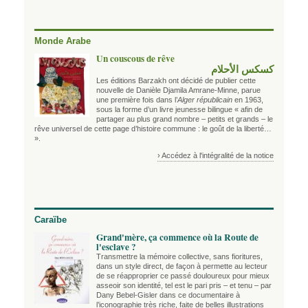
Monde Arabe
Un couscous de rêve
كسكس الأحلام
Les éditions Barzakh ont décidé de publier cette
nouvelle de Danièle Djamila Amrane-Minne, parue
une première fois dans l’
Alger républicain
en 1963,
sous la forme d’un livre jeunesse bilingue « afin de
partager au plus grand nombre – petits et grands – le
rêve universel de cette page d’histoire commune : le goût de la liberté…
».
› Accédez à l'intégralité de la notice
Caraïbe
Grand'mère, ça commence où la Route de
l'esclave ?
Transmettre la mémoire collective, sans fioritures,
dans un style direct, de façon à permette au lecteur
de se réapproprier ce passé douloureux pour mieux
asseoir son identité, tel est le pari pris – et tenu – par
Dany Bebel-Gisler dans ce documentaire à
l’iconographie très riche, faite de belles illustrations