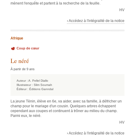
mènent l'enquête et partent à la recherche de la feuille.
HV
› Accédez à l'intégralité de la notice
Afrique
Coup de cœur
Le néré
À partir de 9 ans
Auteur :
A. Pellel Diallo
Illustrateur :
Slim Soumah
Éditeur :
Éditions Ganndal
La jeune Tènin, élève en 6e, va aider, avec sa famille, à défricher un
champ pour le mariage d'un cousin. Quelques arbres échappent
cependant aux coupes et continuent à trôner au milieu du champ.
Parmi eux, le néré.
HV
› Accédez à l'intégralité de la notice