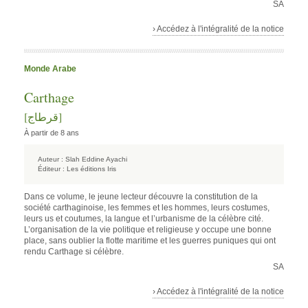
SA
› Accédez à l'intégralité de la notice
Monde Arabe
Carthage
[قرطاج]
À partir de 8 ans
Auteur :
Slah Eddine Ayachi
Éditeur :
Les éditions Iris
Dans ce volume, le jeune lecteur découvre la constitution de la
société carthaginoise, les femmes et les hommes, leurs costumes,
leurs us et coutumes, la langue et l’urbanisme de la célèbre cité.
L’organisation de la vie politique et religieuse y occupe une bonne
place, sans oublier la flotte maritime et les guerres puniques qui ont
rendu Carthage si célèbre.
SA
› Accédez à l'intégralité de la notice