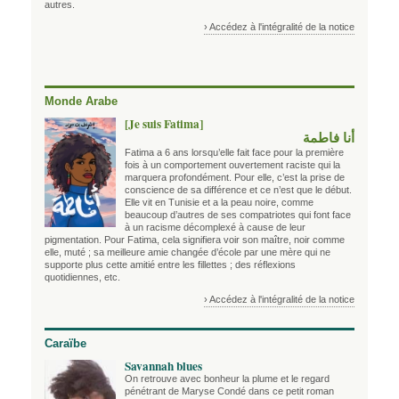
autres.
› Accédez à l'intégralité de la notice
Monde Arabe
[Je suis Fatima]
أنا فاطمة
Fatima a 6 ans lorsqu’elle fait face pour la première
fois à un comportement ouvertement raciste qui la
marquera profondément. Pour elle, c’est la prise de
conscience de sa différence et ce n’est que le début.
Elle vit en Tunisie et a la peau noire, comme
beaucoup d’autres de ses compatriotes qui font face
à un racisme décomplexé à cause de leur
pigmentation. Pour Fatima, cela signifiera voir son maître, noir comme
elle, muté ; sa meilleure amie changée d’école par une mère qui ne
supporte plus cette amitié entre les fillettes ; des réflexions
quotidiennes, etc.
› Accédez à l'intégralité de la notice
Caraïbe
Savannah blues
On retrouve avec bonheur la plume et le regard
pénétrant de Maryse Condé dans ce petit roman