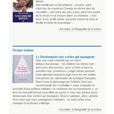
dense.
Une famille qui se décompose : un père, parti
chercher du travail au Canada ne donne plus de
nouvelles ; une mère qui, peu à peu, perd tout espoir
de le revoir et vit recluse dans sa chambre ; c’est
donc Zora, la fille aînée, qui porte à bout de bras la
famille et tente de la protéger…
› Accédez à l'intégralité de la notice
Océan Indien
Le Dictionnaire des verbes qui manquent
Voici une vraie curiosité par un micro
éditeur réunionnais – les éditions du même nom –
dont nous découvrons, avec ce titre et pour la
première fois, l’existence. L’objet mérite pourtant
toute attention puisqu’il s’agit d’une de ces nobles
entreprises de valorisation de la langue française.
Placé sous le patronage de Frédéric Dard qui
recommande de « verbailler » sans vergogne et
précédé d’une préface intitulée « le verbisme est un humanisme », ce
livre de tout petit format (une bible de poche !) n’est rien d’autre qu’un
dictionnaire des verbes qui manquent. Œuvre salutaire, donc, animée
d’un souci que nous partageons volontiers : un seul verbe vous
manque et la phrase s’allonge…
› Accédez à l'intégralité de la notice