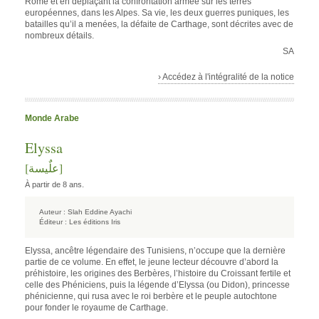
Rome et en déplaçant la confrontation armée sur les terres
européennes, dans les Alpes. Sa vie, les deux guerres puniques, les
batailles qu’il a menées, la défaite de Carthage, sont décrites avec de
nombreux détails.
SA
› Accédez à l'intégralité de la notice
Monde Arabe
Elyssa
[علٌيسة]
À partir de 8 ans.
Auteur :
Slah Eddine Ayachi
Éditeur :
Les éditions Iris
Elyssa, ancêtre légendaire des Tunisiens, n’occupe que la dernière
partie de ce volume. En effet, le jeune lecteur découvre d’abord la
préhistoire, les origines des Berbères, l’histoire du Croissant fertile et
celle des Phéniciens, puis la légende d’Elyssa (ou Didon), princesse
phénicienne, qui rusa avec le roi berbère et le peuple autochtone
pour fonder le royaume de Carthage.