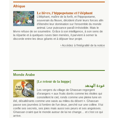
Afrique
Le lièvre, l'hippopotame et l'éléphant
L’éléphant, maître de la forêt, et l’hippopotame,
souverain du fleuve, décident d’unir leurs forces afin
d’étendre leur domination sur l’ensemble du monde
animal. Leur puissance paraît irrésistible. Mais le
lièvre refuse de se soumettre. Grâce à son intelligence, à son sens de
la répartie et à quelques ruses bien menées, il parvient à semer la
discorde entre les deux géants et à déjouer leur projet.
› Accédez à l'intégralité de la notice
Monde Arabe
[Le retour de la huppe]
عودة الهدهد
Les vergers du village de Ghassan regorgent
d’orangers « aux fruits dorés comme les étoiles qui
constellent le ciel, ronds comme une pleine lune en
été, désaltérants comme une oasis au milieu du désert ». Ghassan
passe ses journées à l’ombre de l’un deux, perché sur une colline. Il lui
confie ses secrets, ses joies mais aussi ses peurs et ses angoisses.
Ghassan craint que le monde autour de lui ne change… et c’est ce qui
arrive.