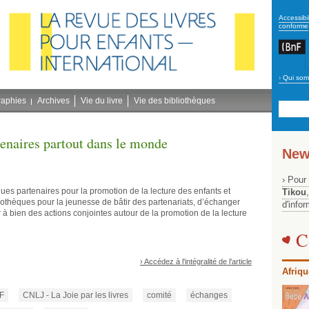
secon
Accessibil
conforme
›
Qui som
Navig
bleu
raphies
Archives
Vie du livre
Vie des bibliothèques
tenaires partout dans le monde
New
› Pour
èques partenaires pour la promotion de la lecture des enfants et
Tikou
iothèques pour la jeunesse de bâtir des partenariats, d’échanger
d'info
à bien des actions conjointes autour de la promotion de la lecture
C
› Accédez à l'intégralité de l'article
Afriqu
F
CNLJ - La Joie par les livres
comité
échanges