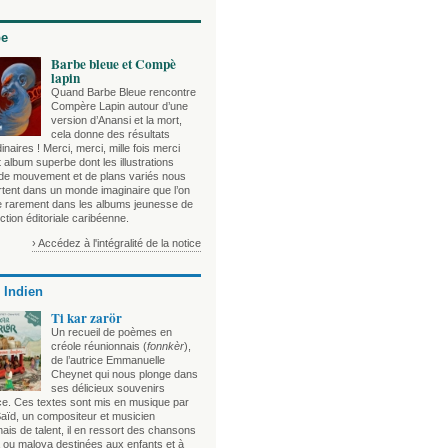
be
Barbe bleue et Compè
lapin
Quand Barbe Bleue rencontre
Compère Lapin autour d’une
version d’Anansi et la mort,
cela donne des résultats
inaires ! Merci, merci, mille fois merci
 album superbe dont les illustrations
 de mouvement et de plans variés nous
rtent dans un monde imaginaire que l’on
e rarement dans les albums jeunesse de
ction éditoriale caribéenne.
› Accédez à l'intégralité de la notice
 Indien
Ti kar zarör
Un recueil de poèmes en
créole réunionnais (
fonnkèr
),
de l’autrice Emmanuelle
Cheynet qui nous plonge dans
ses délicieux souvenirs
ce. Ces textes sont mis en musique par
aïd, un compositeur et musicien
ais de talent, il en ressort des chansons
 ou maloya destinées aux enfants et à