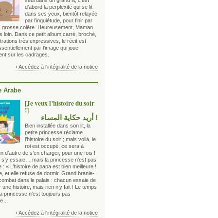
seul dans un grand lit, c’est
d’abord la perplexité qui se lit
dans ses yeux, bientôt relayée
par l’inquiétude, pour finir par
s grosse colère. Heureusement, Maman
s loin. Dans ce petit album carré, broché,
strations très expressives, le récit est
sentiellement par l’image qui joue
ent sur les cadrages.
› Accédez à l'intégralité de la notice
 Arabe
[Je veux l’histoire du soir
!]
! أريد حكاية المساء
Bien installée dans son lit, la
petite princesse réclame
l’histoire du soir ; mais voilà, le
roi est occupé, ce sera à
n d’autre de s’en charger, pour une fois !
e s’y essaie… mais la princesse n’est pas
 : « L’histoire de papa est bien meilleure !
lle, et elle refuse de dormir. Grand branle-
combat dans le palais : chacun essaie de
 une histoire, mais rien n’y fait ! Le temps
a princesse n’est toujours pas
ie…
› Accédez à l'intégralité de la notice