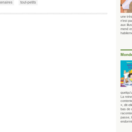
tenaires
tout-petits
une trè
n’est pa
aux illu
mené es
habilem
Monde
quelqu’u
La rein
contente
», dit-e
bas de 
raconter
passe, l
endorm