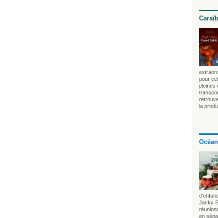
Caraï
extraord
pour cet
pleines
transpo
retrouv
la produ
Océan
d’enfan
Jacky S
réunionn
en séga