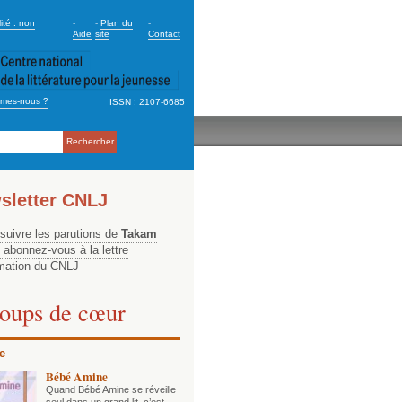
dary_2
ité : non
-
-
Plan du
-
Aide
site
Contact
mes-nous ?
ISSN : 2107-6685
ation
sletter CNLJ
 suivre les parutions de
Takam
, abonnez-vous à la lettre
rmation du CNLJ
oups de cœur
e
Bébé Amine
Quand Bébé Amine se réveille