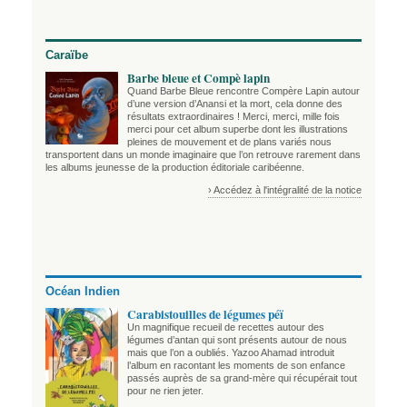
Caraïbe
Barbe bleue et Compè lapin
Quand Barbe Bleue rencontre Compère Lapin autour
d’une version d’Anansi et la mort, cela donne des
résultats extraordinaires ! Merci, merci, mille fois
merci pour cet album superbe dont les illustrations
pleines de mouvement et de plans variés nous
transportent dans un monde imaginaire que l’on retrouve rarement dans
les albums jeunesse de la production éditoriale caribéenne.
› Accédez à l'intégralité de la notice
Océan Indien
Carabistouilles de légumes péï
Un magnifique recueil de recettes autour des
légumes d’antan qui sont présents autour de nous
mais que l’on a oubliés. Yazoo Ahamad introduit
l’album en racontant les moments de son enfance
passés auprès de sa grand-mère qui récupérait tout
pour ne rien jeter.