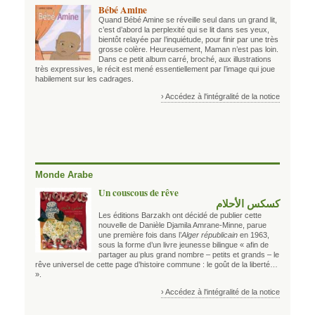
Bébé Amine
Quand Bébé Amine se réveille seul dans un grand lit,
c’est d’abord la perplexité qui se lit dans ses yeux,
bientôt relayée par l’inquiétude, pour finir par une très
grosse colère. Heureusement, Maman n’est pas loin.
Dans ce petit album carré, broché, aux illustrations
très expressives, le récit est mené essentiellement par l’image qui joue
habilement sur les cadrages.
› Accédez à l'intégralité de la notice
Monde Arabe
Un couscous de rêve
كسكس الأحلام
Les éditions Barzakh ont décidé de publier cette
nouvelle de Danièle Djamila Amrane-Minne, parue
une première fois dans l’
Alger républicain
en 1963,
sous la forme d’un livre jeunesse bilingue « afin de
partager au plus grand nombre – petits et grands – le
rêve universel de cette page d’histoire commune : le goût de la liberté…
».
› Accédez à l'intégralité de la notice