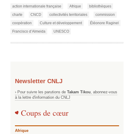
action internationale française
Afrique
bibliothèques
charte
CNCD
collectivités territoriales
commission
coopération
Culture et développement
Éléonore Raginel
Francisco d’Almeida
UNESCO
Newsletter CNLJ
› Pour suivre les parutions de
Takam Tikou
, abonnez-vous
à la lettre d'information du CNLJ
Coups de cœur
Afrique