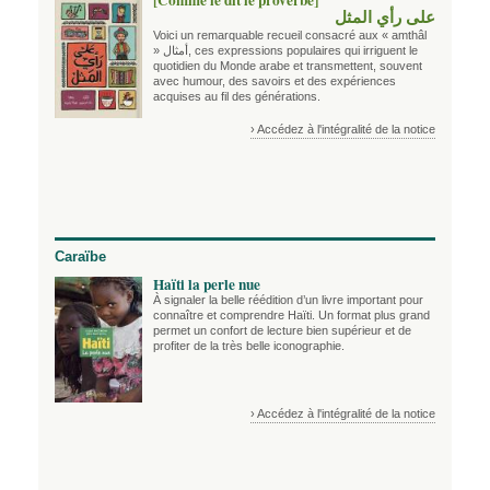
[Comme le dit le proverbe]
على رأي المثل
Voici un remarquable recueil consacré aux « amthâl
»
أمثال
, ces expressions populaires qui irriguent le
quotidien du Monde arabe et transmettent, souvent
avec humour, des savoirs et des expériences
acquises au fil des générations.
› Accédez à l'intégralité de la notice
Caraïbe
Haïti la perle nue
À signaler la belle réédition d’un livre important pour
connaître et comprendre Haïti. Un format plus grand
permet un confort de lecture bien supérieur et de
profiter de la très belle iconographie.
› Accédez à l'intégralité de la notice