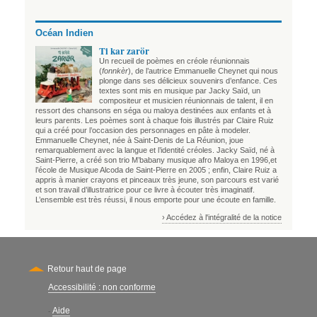
Océan Indien
Ti kar zarör
Un recueil de poèmes en créole réunionnais
(
fonnkèr
), de l’autrice Emmanuelle Cheynet qui nous
plonge dans ses délicieux souvenirs d’enfance. Ces
textes sont mis en musique par Jacky Saïd, un
compositeur et musicien réunionnais de talent, il en
ressort des chansons en séga ou maloya destinées aux enfants et à
leurs parents. Les poèmes sont à chaque fois illustrés par Claire Ruiz
qui a créé pour l’occasion des personnages en pâte à modeler.
Emmanuelle Cheynet, née à Saint-Denis de La Réunion, joue
remarquablement avec la langue et l’identité créoles. Jacky Saïd, né à
Saint-Pierre, a créé son trio M’babany musique afro Maloya en 1996,et
l’école de Musique Alcoda de Saint-Pierre en 2005 ; enfin, Claire Ruiz a
appris à manier crayons et pinceaux très jeune, son parcours est varié
et son travail d’illustratrice pour ce livre à écouter très imaginatif.
L’ensemble est très réussi, il nous emporte pour une écoute en famille.
› Accédez à l'intégralité de la notice
Retour haut de page
Accessibilité : non conforme
Secondary
Aide
-