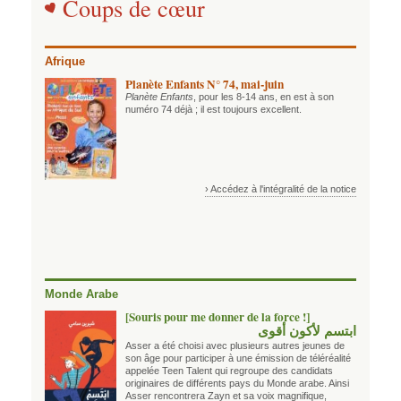
Coups de cœur
Afrique
Planète Enfants N° 74, mai-juin
Planète Enfants
, pour les 8-14 ans, en est à son
numéro 74 déjà ; il est toujours excellent.
› Accédez à l'intégralité de la notice
Monde Arabe
[Souris pour me donner de la force !]
ابتسم لأكون أقوى
Asser a été choisi avec plusieurs autres jeunes de
son âge pour participer à une émission de téléréalité
appelée Teen Talent qui regroupe des candidats
originaires de différents pays du Monde arabe. Ainsi
Asser rencontrera Zayn et sa voix magnifique,