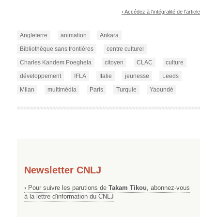
› Accédez à l'intégralité de l'article
Angleterre
animation
Ankara
Bibliothèque sans frontières
centre culturel
Charles Kandem Poeghela
citoyen
CLAC
culture
développement
IFLA
Italie
jeunesse
Leeds
Milan
multimédia
Paris
Turquie
Yaoundé
Newsletter CNLJ
› Pour suivre les parutions de
Takam Tikou
, abonnez-vous
à la lettre d'information du CNLJ