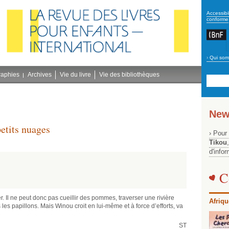
secon
Accessibil
conforme
›
Qui som
Navig
bleu
raphies
Archives
Vie du livre
Vie des bibliothèques
New
etits nuages
› Pour
Tikou
d'info
C
r. Il ne peut donc pas cueillir des pommes, traverser une rivière
Afriqu
les papillons. Mais Winou croit en lui-même et à force d’efforts, va
ST