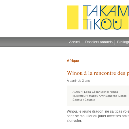
Gestion des cookies
Accueil
Dossiers annuels
Bibliog
Afrique
Winou à la rencontre des p
À partir de 3 ans
Auteur :
Loba César Michel Nimba
Illustrateur :
Madou Amy Sandrine Dosso
Éditeur :
Éburnie
Winou, le jeune dragon, ne sait pas vole
sans se mouiller ou jouer avec ses amis 
s’envoler.