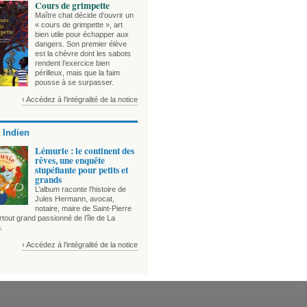
Cours de grimpette
Maître chat décide d’ouvrir un
« cours de grimpette », art
bien utile pour échapper aux
dangers. Son premier élève
est la chèvre dont les sabots
rendent l’exercice bien
périlleux, mais que la faim
pousse à se surpasser.
› Accédez à l'intégralité de la notice
 Indien
Lémurie : le continent des
rêves, une enquête
stupéfiante pour petits et
grands
L’album raconte l’histoire de
Jules Hermann, avocat,
notaire, maire de Saint-Pierre
tout grand passionné de l’île de La
.
› Accédez à l'intégralité de la notice