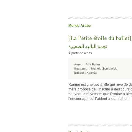
Monde Arabe
[La Petite étoile du ballet]
نجمة الباليه الصغيرة
À partir de 4 ans
Auteur :
Abir Balan
Illustrateur :
Michèle Standjofski
Éditeur :
Kalimat
Ranine est une petite fille qui rêve de 
mère propose de l’inscrire à des cours 
nouveau mouvement que Ranine a bien d
l’encouragent et l’aident à s’entraîner.