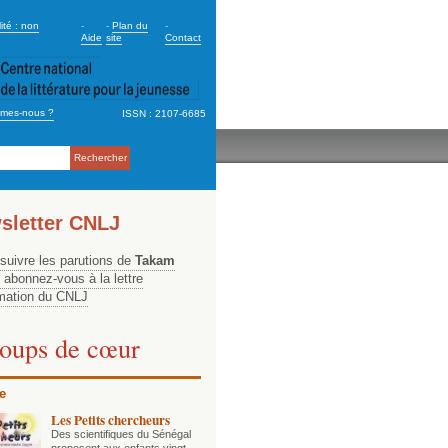
dary_2
ité : non
-
-
Plan du
-
Aide
site
Contact
mes-nous ?
ISSN : 2107-6685
ation
sletter CNLJ
 suivre les parutions de
Takam
, abonnez-vous à la lettre
rmation du CNLJ
oups de cœur
e
Les Petits chercheurs
Des scientifiques du Sénégal