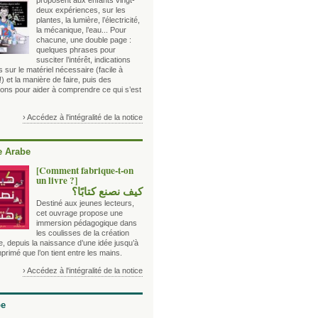
proposent aux enfants vingt-
deux expériences, sur les
plantes, la lumière, l’électricité,
la mécanique, l’eau... Pour
chacune, une double page :
quelques phrases pour
susciter l’intérêt, indications
es sur le matériel nécessaire (facile à
!) et la manière de faire, puis des
ions pour aider à comprendre ce qui s’est
› Accédez à l'intégralité de la notice
 Arabe
[Comment fabrique-t-on
un livre ?]
كيف نصنع كتابًا؟
Destiné aux jeunes lecteurs,
cet ouvrage propose une
immersion pédagogique dans
les coulisses de la création
re, depuis la naissance d’une idée jusqu’à
imprimé que l’on tient entre les mains.
› Accédez à l'intégralité de la notice
be