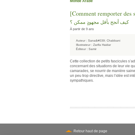
Monde Arabe
[Comment remporter des su
كيف أنجح بأقل مجهودٍ ممكن ؟
À partir de 9 ans
Auteur :
Sana&#039; Chabbani
Illustrateur :
Zarifa Haidar
Éditeur :
Samir
Cette collection de petits fascicules s’
concernant des situations de leur vie q
camarades, se nourrir de manière saine,
un peu trop directive, mais l’idée est int
sympathiques.
Retour haut de page