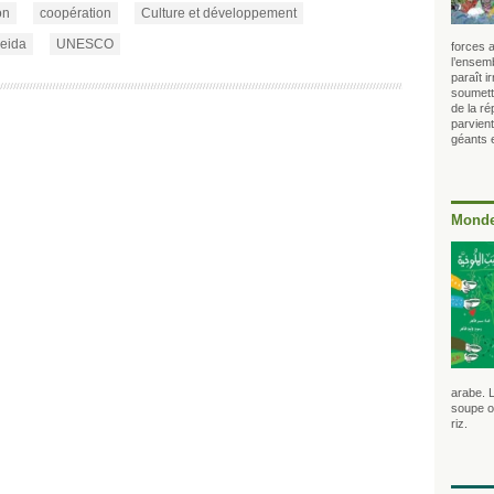
on
coopération
Culture et développement
meida
UNESCO
forces a
l’ensem
paraît i
soumett
de la ré
parvien
géants e
Monde
arabe. 
soupe o
riz.