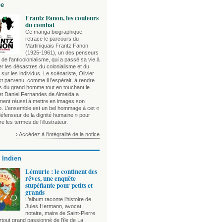
be
Frantz Fanon, les couleurs
du combat
Ce manga biographique
retrace le parcours du
Martiniquais Frantz Fanon
(1925-1961), un des penseurs
de l’anticolonialisme, qui a passé sa vie à
r les désastres du colonialisme et du
sur les individus. Le scénariste, Olivier
t parvenu, comme il l’espérait, à rendre
es du grand homme tout en touchant le
 et Daniel Fernandes de Almeida a
ement réussi à mettre en images son
o. L’ensemble est un bel hommage à cet «
défenseur de la dignité humaine » pour
e les termes de l’illustrateur.
› Accédez à l'intégralité de la notice
 Indien
Lémurie : le continent des
rêves, une enquête
stupéfiante pour petits et
grands
L’album raconte l’histoire de
Jules Hermann, avocat,
notaire, maire de Saint-Pierre
tout grand passionné de l’île de La