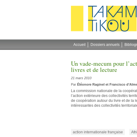
Gestion des cookies
Accueil
Dossiers annuels
Bibliog
Un vade-mecum pour l’acti
livres et de lecture
21 mars 2010
Par
Éléonore Raginel et Francisco d’Alm
La commission nationale de la coopératio
l’action extérieure des collectivités te
de coopération autour du livre et de la
intéressantes des collectivités territori
action internationale française
Afr