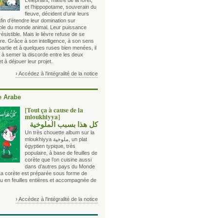
L’éléphant, maître de la forêt,
et l’hippopotame, souverain du
fleuve, décident d’unir leurs
fin d’étendre leur domination sur
ble du monde animal. Leur puissance
rrésistible. Mais le lièvre refuse de se
re. Grâce à son intelligence, à son sens
partie et à quelques ruses bien menées, il
t à semer la discorde entre les deux
t à déjouer leur projet.
› Accédez à l'intégralité de la notice
 Arabe
[Tout ça à cause de la
mloukhiyya]
كل هذا بسبب الملوخية
Un très chouette album sur la
mloukhiyya ملوخية, un plat
égyptien typique, très
populaire, à base de feuilles de
corète que l’on cuisine aussi
dans d’autres pays du Monde
La corète est préparée sous forme de
u en feuilles entières et accompagnée de
› Accédez à l'intégralité de la notice