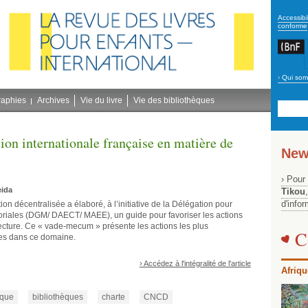
secon
Accessibil
conforme
›
Qui som
Navig
bleu
raphies
Archives
Vie du livre
Vie des bibliothèques
on internationale française en matière de
New
› Pour
eida
Tikou
d'info
n décentralisée a élaboré, à l’initiative de la Délégation pour
rritoriales (DGM/ DAECT/ MAEE), un guide pour favoriser les actions
 lecture. Ce « vade-mecum » présente les actions les plus
C
ales dans ce domaine.
› Accédez à l'intégralité de l'article
Afriqu
ique
bibliothèques
charte
CNCD