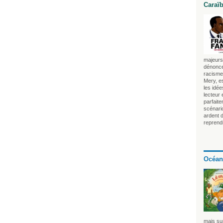
Caraï
majeurs 
dénonce
racisme 
Mery, es
les idé
lecteur
parfait
scénari
ardent 
reprendr
Océan
mais sur