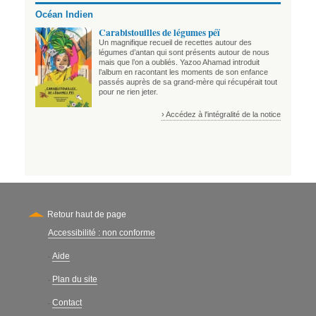
Océan Indien
Carabistouilles de légumes péï
Un magnifique recueil de recettes autour des
légumes d’antan qui sont présents autour de nous
mais que l’on a oubliés. Yazoo Ahamad introduit
l’album en racontant les moments de son enfance
passés auprès de sa grand-mère qui récupérait tout
pour ne rien jeter.
› Accédez à l'intégralité de la notice
Retour haut de page
Accessibilité : non conforme
Secondary
Aide
-
Plan du site
-
Contact
-