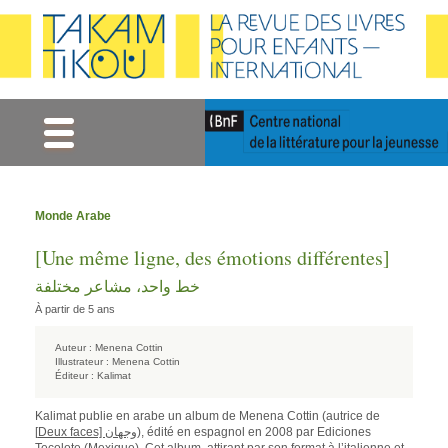
Gestion des cookies
Monde Arabe
[Une même ligne, des émotions différentes]
خط واحد، مشاعر مختلفة
À partir de 5 ans
Auteur :
Menena Cottin
Illustrateur :
Menena Cottin
Éditeur :
Kalimat
Kalimat publie en arabe un album de Menena Cottin (autrice de
[
Deux faces] وجهان
), édité en espagnol en 2008 par Ediciones