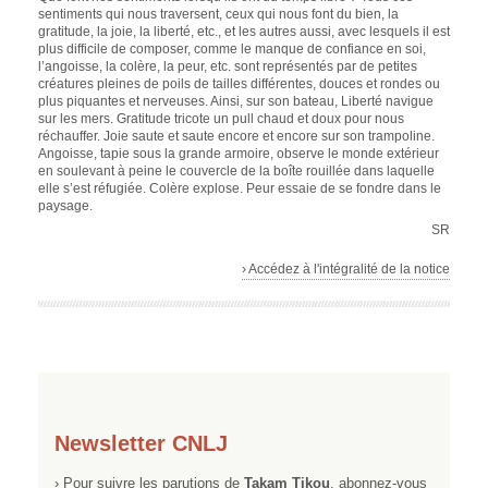
sentiments qui nous traversent, ceux qui nous font du bien, la
gratitude, la joie, la liberté, etc., et les autres aussi, avec lesquels il est
plus difficile de composer, comme le manque de confiance en soi,
l’angoisse, la colère, la peur, etc. sont représentés par de petites
créatures pleines de poils de tailles différentes, douces et rondes ou
plus piquantes et nerveuses. Ainsi, sur son bateau, Liberté navigue
sur les mers. Gratitude tricote un pull chaud et doux pour nous
réchauffer. Joie saute et saute encore et encore sur son trampoline.
Angoisse, tapie sous la grande armoire, observe le monde extérieur
en soulevant à peine le couvercle de la boîte rouillée dans laquelle
elle s’est réfugiée. Colère explose. Peur essaie de se fondre dans le
paysage.
SR
› Accédez à l'intégralité de la notice
Newsletter CNLJ
› Pour suivre les parutions de
Takam Tikou
, abonnez-vous