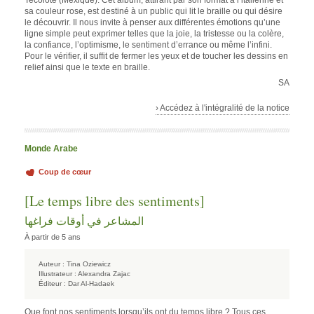
Tecolote (Mexique). Cet album, attirant par son format à l’italienne et
sa couleur rose, est destiné à un public qui lit le braille ou qui désire
le découvrir. Il nous invite à penser aux différentes émotions qu’une
ligne simple peut exprimer telles que la joie, la tristesse ou la colère,
la confiance, l’optimisme, le sentiment d’errance ou même l’infini.
Pour le vérifier, il suffit de fermer les yeux et de toucher les dessins en
relief ainsi que le texte en braille.
SA
› Accédez à l'intégralité de la notice
Monde Arabe
Coup de cœur
[Le temps libre des sentiments]
المشاعر في أوقات فراغها
À partir de 5 ans
Auteur :
Tina Oziewicz
Illustrateur :
Alexandra Zajac
Éditeur :
Dar Al-Hadaek
Que font nos sentiments lorsqu’ils ont du temps libre ? Tous ces