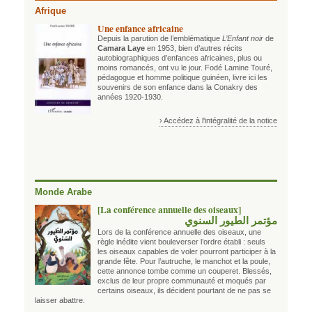
Afrique
Une enfance africaine
Depuis la parution de l’emblématique
L’Enfant noir
de
Camara Laye
en 1953, bien d’autres récits
autobiographiques d’enfances africaines, plus ou
moins romancés, ont vu le jour. Fodé Lamine Touré,
pédagogue et homme politique guinéen, livre ici les
souvenirs de son enfance dans la Conakry des
années 1920-1930.
› Accédez à l'intégralité de la notice
Monde Arabe
[La conférence annuelle des oiseaux]
مؤتمر الطيور السنوي
Lors de la conférence annuelle des oiseaux, une
règle inédite vient bouleverser l’ordre établi : seuls
les oiseaux capables de voler pourront participer à la
grande fête. Pour l’autruche, le manchot et la poule,
cette annonce tombe comme un couperet. Blessés,
exclus de leur propre communauté et moqués par
certains oiseaux, ils décident pourtant de ne pas se
laisser abattre.