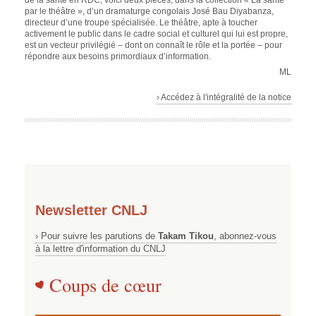
de la santé en RDC, voici deux pièces, dans la collection « La santé
par le théâtre », d’un dramaturge congolais José Bau Diyabanza,
directeur d’une troupe spécialisée. Le théâtre, apte à toucher
activement le public dans le cadre social et culturel qui lui est propre,
est un vecteur privilégié – dont on connaît le rôle et la portée – pour
répondre aux besoins primordiaux d’information.
ML
› Accédez à l'intégralité de la notice
Newsletter CNLJ
› Pour suivre les parutions de
Takam Tikou
, abonnez-vous
à la lettre d'information du CNLJ
Coups de cœur