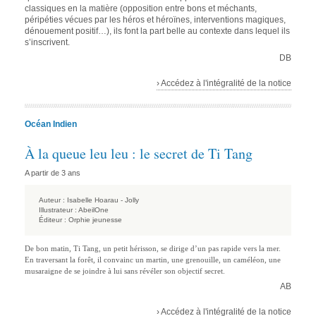
classiques en la matière (opposition entre bons et méchants,
péripéties vécues par les héros et héroïnes, interventions magiques,
dénouement positif…), ils font la part belle au contexte dans lequel ils
s’inscrivent.
DB
› Accédez à l'intégralité de la notice
Océan Indien
À la queue leu leu : le secret de Ti Tang
A partir de 3 ans
Auteur :
Isabelle Hoarau - Jolly
Illustrateur :
AbeilOne
Éditeur :
Orphie jeunesse
De bon matin, Ti Tang, un petit hérisson, se dirige d’un pas rapide vers la mer.
En traversant la forêt, il convainc un martin, une grenouille, un caméléon, une
musaraigne de se joindre à lui sans révéler son objectif secret.
AB
› Accédez à l'intégralité de la notice