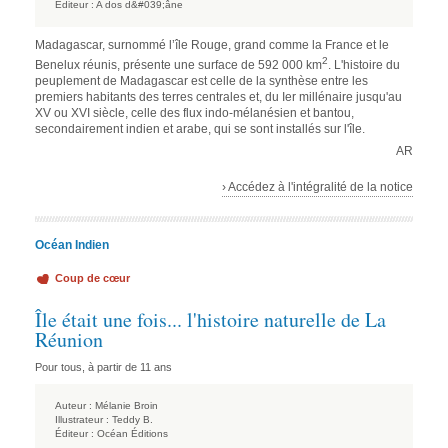
Éditeur :
A dos d&#039;âne
Madagascar, surnommé l’île Rouge, grand comme la France et le
2
Benelux réunis, présente une surface de 592 000 km
. L'histoire du
peuplement de Madagascar est celle de la synthèse entre les
premiers habitants des terres centrales et, du Ier millénaire jusqu'au
XV ou XVI siècle, celle des flux indo-mélanésien et bantou,
secondairement indien et arabe, qui se sont installés sur l'île.
AR
› Accédez à l'intégralité de la notice
Océan Indien
Coup de cœur
Île était une fois... l'histoire naturelle de La
Réunion
Pour tous, à partir de 11 ans
Auteur :
Mélanie Broin
Illustrateur :
Teddy B.
Éditeur :
Océan Éditions