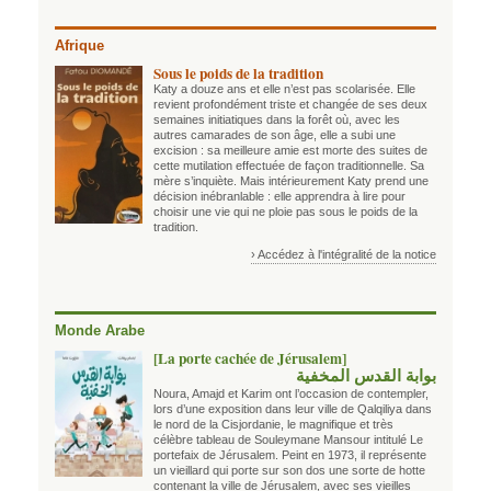
Afrique
Sous le poids de la tradition
Katy a douze ans et elle n’est pas scolarisée. Elle
revient profondément triste et changée de ses deux
semaines initiatiques dans la forêt où, avec les
autres camarades de son âge, elle a subi une
excision : sa meilleure amie est morte des suites de
cette mutilation effectuée de façon traditionnelle. Sa
mère s’inquiète. Mais intérieurement Katy prend une
décision inébranlable : elle apprendra à lire pour
choisir une vie qui ne ploie pas sous le poids de la
tradition.
› Accédez à l'intégralité de la notice
Monde Arabe
[La porte cachée de Jérusalem]
بوابة القدس المخفية
Noura, Amajd et Karim ont l’occasion de contempler,
lors d’une exposition dans leur ville de Qalqiliya dans
le nord de la Cisjordanie, le magnifique et très
célèbre tableau de Souleymane Mansour intitulé Le
portefaix de Jérusalem. Peint en 1973, il représente
un vieillard qui porte sur son dos une sorte de hotte
contenant la ville de Jérusalem, avec ses vieilles