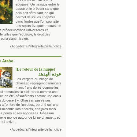
met en scène différentes
époques. On navigue entre le
passé et le présent sans que
cela soit déroutant, ce qui
permet de lire les chapitres
dans l’ordre que l’on souhaite.
Les sujets évoqués mettent en
s préoccupations universelles et
té telles que l'écologie, le droit des
ou la transmission.
› Accédez à l'intégralité de la notice
 Arabe
[Le retour de la huppe]
عودة الهدهد
Les vergers du village de
Ghassan regorgent d’orangers
« aux fruits dorés comme les
qui constellent le ciel, ronds comme une
lune en été, désaltérants comme une oasis
eu du désert ». Ghassan passe ses
s à l’ombre de l’un deux, perché sur une
 Il lui confie ses secrets, ses joies mais
es peurs et ses angoisses. Ghassan
que le monde autour de lui ne change… et
 qui arrive.
› Accédez à l'intégralité de la notice