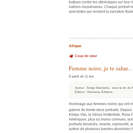
battues contre les stéréotypes sur leur r
nations musulmanes. Chaque portrait ret
anecdotes qui rendent la narration fluide
Afrique
Coup de cœur
Femme noire, je te salue
À partir de 11 ans
Auteur :
Serge Diantantu,
sous la dir. d
Éditeur :
Diantantu Éditions
Hommage aux femmes noires qui ont marq
galerie de trente-deux portraits. Depuis
Kimpa Vita, la Vénus Hottentote, Rosa 
Amériques, plus ou moins connues, son
portraits dessinés, vivants, expressifs,
auteur de plusieurs bandes dessinées h