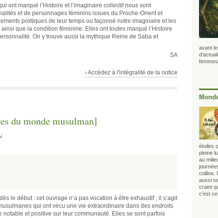
i ont marqué l’Histoire et l’imaginaire collectif nous sont
nalités et de personnages féminins issues du Proche-Orient et
énements politiques de leur temps ou façonné notre imaginaire et les
, ainsi que la condition féminine. Elles ont toutes marqué l’Histoire
 personnalité. On y trouve aussi la mythique Reine de Saba et
avant le
SA
d'actuali
femmes 
› Accédez à l'intégralité de la notice
Monde
ires du monde musulman]
ن
étoiles 
pleine 
au mili
journée
colline.
aussi s
craint 
c’est ce
ès le début : cet ouvrage n’a pas vocation à être exhaustif ; il s’agit
 musulmanes qui ont vécu une vie extraordinaire dans des endroits
ce notable et positive sur leur communauté. Elles se sont parfois