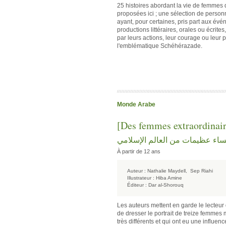
25 histoires abordant la vie de femmes qu
proposées ici ; une sélection de person
ayant, pour certaines, pris part aux év
productions littéraires, orales ou écrites
par leurs actions, leur courage ou leur
l'emblématique Schéhérazade.
Monde Arabe
[Des femmes extraordina
ساء عظيمات من العالم الإسلامي
À partir de 12 ans
Auteur :
Nathalie Maydell,
Sep Riahi
Illustrateur :
Hiba Amine
Éditeur :
Dar al-Shorouq
Les auteurs mettent en garde le lecteur d
de dresser le portrait de treize femmes
très différents et qui ont eu une influen