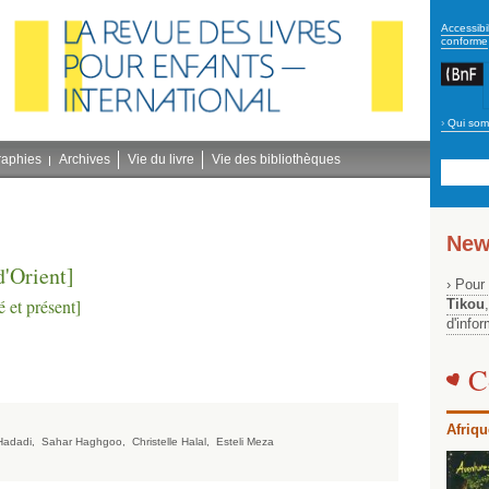
secon
Accessibil
conforme
›
Qui som
Navig
bleu
raphies
Archives
Vie du livre
Vie des bibliothèques
New
'Orient]
› Pour
é et présent]
Tikou
d'info
قص
C
Afriqu
Hadadi,
Sahar Haghgoo,
Christelle Halal,
Esteli Meza