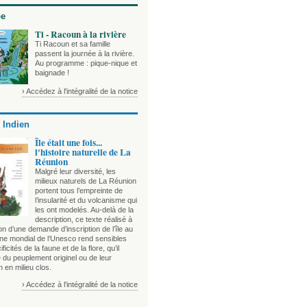
be
Ti - Racoun à la rivière
Ti Racoun et sa famille
passent la journée à la rivière.
Au programme : pique-nique et
baignade !
› Accédez à l'intégralité de la notice
 Indien
Île était une fois...
l'histoire naturelle de La
Réunion
Malgré leur diversité, les
milieux naturels de La Réunion
portent tous l’empreinte de
l’insularité et du volcanisme qui
les ont modelés. Au-delà de la
description, ce texte réalisé à
on d’une demande d’inscription de l’île au
ine mondial de l’Unesco rend sensibles
ficités de la faune et de la flore, qu’il
 du peuplement originel ou de leur
n en milieu clos.
› Accédez à l'intégralité de la notice