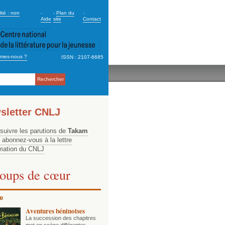
dary_2
ité : non
-
-
Plan du
-
Aide
site
Contact
mes-nous ?
ISSN : 2107-6685
ation
sletter CNLJ
 suivre les parutions de
Takam
, abonnez-vous à la lettre
rmation du CNLJ
oups de cœur
e
Aventures béninoises
La succession des chapitres