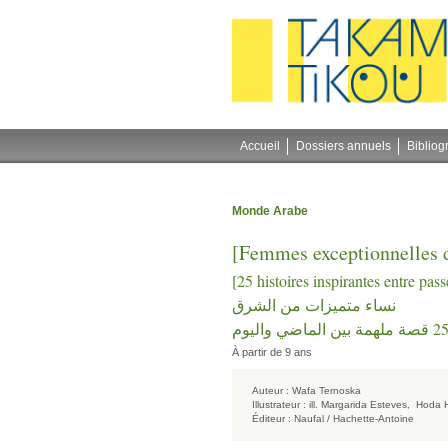
Gestion des cookies
Accueil
Dossiers annuels
Bibliog
Monde Arabe
[Femmes exceptionnelles d
[25 histoires inspirantes entre pass
نساء متميزات من الشرق
25 ة ملهمة بين الماضي واليوم
À partir de 9 ans
Auteur :
Wafa Ternoska
Illustrateur :
ill. Margarida Esteves,
Hoda 
Éditeur :
Naufal / Hachette-Antoine