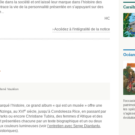
ôle dans la société et ont laissé leur marque dans l’histoire des
race la vie de la personnalité présentée en s’appuyant sur des
Caraï
...
HC
› Accédez à l'intégralité de la notice
Océan
…
e René Vauléon
l’occasi
patrimo
ué l’histoire, ce grand album « qui est un musée » offre une
les spéci
e
 Nzinga, au XVI
siècle, jusqu’à Condoleeza Rice, en passant par
s’agisse
Parks ou encore Christiane Tubira, des femmes d’Afrique et des
évolutio
t présentées chacune par un texte biographique et un ou deux
 aux couleurs lumineuses (voir
l’entretien avec Serge Diantantu
,
istoriques).