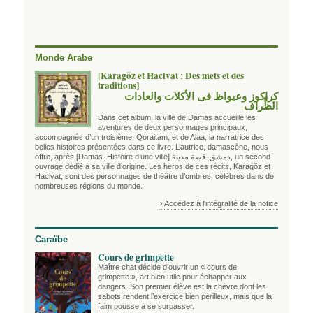
Monde Arabe
[Karagöz et Hacivat : Des mets et des
traditions]
كراكوز وعيواظ فى الأكلات والعادات
الظِّراف
Dans cet album, la ville de Damas accueille les
aventures de deux personnages principaux,
accompagnés d’un troisième, Qoraitam, et de Alaa, la narratrice des
belles histoires présentées dans ce livre. L’autrice, damascène, nous
offre, après
[Damas. Histoire d’une ville] دمشق. قصة مدينة
, un second
ouvrage dédié à sa ville d’origine. Les héros de ces récits, Karagöz et
Hacivat, sont des personnages de théâtre d’ombres, célèbres dans de
nombreuses régions du monde.
› Accédez à l'intégralité de la notice
Caraïbe
Cours de grimpette
Maître chat décide d’ouvrir un « cours de
grimpette », art bien utile pour échapper aux
dangers. Son premier élève est la chèvre dont les
sabots rendent l’exercice bien périlleux, mais que la
faim pousse à se surpasser.