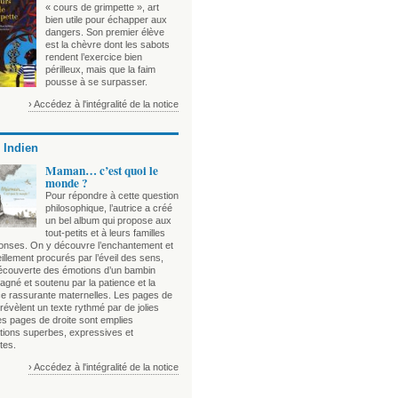
« cours de grimpette », art
bien utile pour échapper aux
dangers. Son premier élève
est la chèvre dont les sabots
rendent l’exercice bien
périlleux, mais que la faim
pousse à se surpasser.
› Accédez à l'intégralité de la notice
 Indien
Maman… c’est quoi le
monde ?
Pour répondre à cette question
philosophique, l’autrice a créé
un bel album qui propose aux
tout-petits et à leurs familles
onses. On y découvre l’enchantement et
illement procurés par l’éveil des sens,
découverte des émotions d’un bambin
gné et soutenu par la patience et la
e rassurante maternelles. Les pages de
évèlent un texte rythmé par de jolies
es pages de droite sont emplies
rations superbes, expressives et
tes.
› Accédez à l'intégralité de la notice