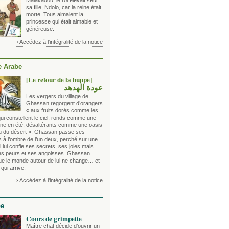
Malakadou, le roi élevait seul
sa fille, Ndolo, car la reine était
morte. Tous aimaient la
princesse qui était aimable et
généreuse.
› Accédez à l'intégralité de la notice
 Arabe
[Le retour de la huppe]
عودة الهدهد
Les vergers du village de
Ghassan regorgent d’orangers
« aux fruits dorés comme les
qui constellent le ciel, ronds comme une
lune en été, désaltérants comme une oasis
eu du désert ». Ghassan passe ses
s à l’ombre de l’un deux, perché sur une
 Il lui confie ses secrets, ses joies mais
es peurs et ses angoisses. Ghassan
que le monde autour de lui ne change… et
 qui arrive.
› Accédez à l'intégralité de la notice
be
Cours de grimpette
Maître chat décide d’ouvrir un