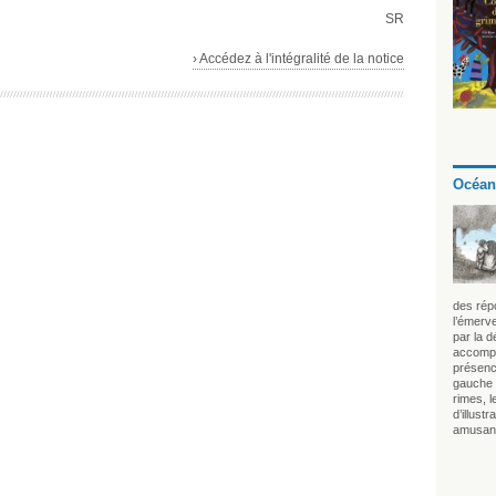
SR
› Accédez à l'intégralité de la notice
Océan
des rép
l’émerve
par la 
accompa
présenc
gauche r
rimes, l
d’illust
amusan