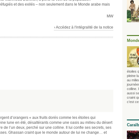
s réfugiés et des exilés – non seulement dans le Monde arabe mais
MW
› Accédez à l'intégralité de la notice
Monde
étoiles 
pleine 
au mili
journée
colline.
aussi s
craint 
c’est ce
gent d’orangers « aux fruits dorés comme les étoiles qui
eine lune en été, désaltérants comme une oasis au milieu du désert
Caraï
de l’un deux, perché sur une colline. Il lui confie ses secrets, ses
isses. Ghassan craint que le monde autour de lui ne change… et