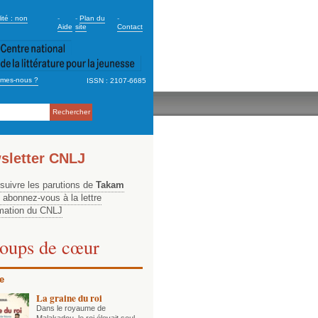
dary_2
ité : non
-
-
Plan du
-
Aide
site
Contact
mes-nous ?
ISSN : 2107-6685
ation
sletter CNLJ
 suivre les parutions de
Takam
, abonnez-vous à la lettre
rmation du CNLJ
oups de cœur
e
La graine du roi
Dans le royaume de