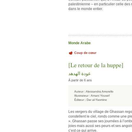
palestinienne – en particulier celle de
dans le monde entier.
Monde Arabe
Coup de cœur
[Le retour de la huppe]
عودة الهدهد
À partir de 6 ans
Auteur :
Alessandra Amorello
Illustrateur :
Amani Yousef
Éditeur :
Dar al-Yasmine
Les vergers du village de Ghassan regor
constellent le ciel, ronds comme une pl
». Ghassan passe ses journées à l’ombre 
joies mais aussi ses peurs et ses ango
c’est ce qui arrive.