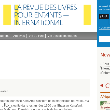
secon
Accessibil
conforme
›
Qui som
Navig
bleu
raphies
Archives
Vie du livre
Vie des bibliothèques
New
› Pour
Tikou
d'info
C
ucation
Afriqu
 pour la jeunesse Safa Amir s’inspire de la magnifique nouvelle
Des
رجال 
, écrite dans les années 1960 par Ghassan Kanafani,
poète Mahmoud Darwich, a porté la voix de la population