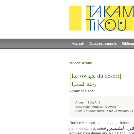
Gestion des cookies
Accueil
Dossiers annuels
Bibliog
Monde Arabe
[Le voyage du désert]
رحلة الصحراء
À partir de 6 ans
Auteur :
Safa Amir
Illustrateur :
Abdallah Qawariq
Éditeur :
Tamer Institute for Community Ed
Dans cet album, l’autrice palestinienne
في الشمس
hommes dans le soleil
écrivain palestinien qui, à l’instar du 