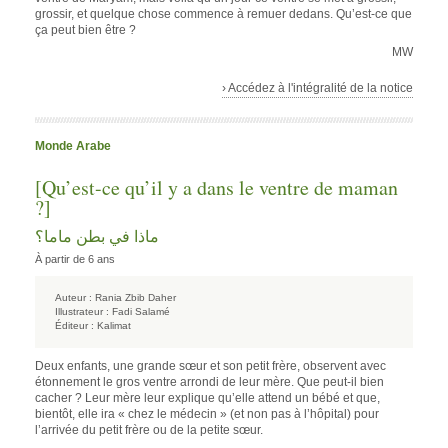
grossir, et quelque chose commence à remuer dedans. Qu’est-ce que
ça peut bien être ?
MW
› Accédez à l'intégralité de la notice
Monde Arabe
[Qu’est-ce qu’il y a dans le ventre de maman
?]
ماذا في بطن ماما؟
À partir de 6 ans
Auteur :
Rania Zbib Daher
Illustrateur :
Fadi Salamé
Éditeur :
Kalimat
Deux enfants, une grande sœur et son petit frère, observent avec
étonnement le gros ventre arrondi de leur mère. Que peut-il bien
cacher ? Leur mère leur explique qu’elle attend un bébé et que,
bientôt, elle ira « chez le médecin » (et non pas à l’hôpital) pour
l’arrivée du petit frère ou de la petite sœur.