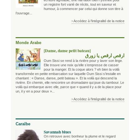
écriture agréable, une narration bien rythmée pour
un registre fort varié de récits, tout en saveur et
humour, à commencer par celui qui donne son titre à
l’ouvrage...
› Accédez à l'intégralité de la notice
Monde Arabe
[Danse, danse petit bateau]
ارقص ارقص يا زورق
Oum Sissi se rend à la rivière pour y laver son linge.
Elle trouve une noix qu’elle s’empresse de casser
pour la manger. Et la coque alors ? eh bien la voilà
transformée en petite embarcation sur laquelle Oum Sissi s’installe en
chantant : « Danse, danse, petit bateau ». Et la voilà qui descend la
rivière. En chemin, elle rencontre un dromadaire qui joue du tambour. Le
voilà qui embarque avec elle, parce que « quand il y a de la place pour
un, il y en a pour deux »...
› Accédez à l'intégralité de la notice
Caraïbe
Savannah blues
On retrouve avec bonheur la plume et le regard