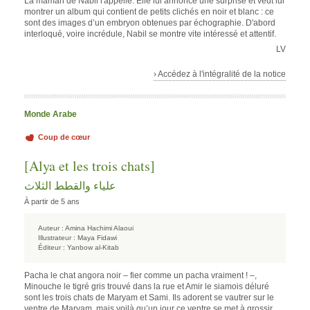
La maman de Nabil l'appelle. Elle lui annonce une surprise et veut lui
montrer un album qui contient de petits clichés en noir et blanc : ce
sont des images d’un embryon obtenues par échographie. D'abord
interloqué, voire incrédule, Nabil se montre vite intéressé et attentif.
LV
› Accédez à l'intégralité de la notice
Monde Arabe
Coup de cœur
[Alya et les trois chats]
علياء والقطط الثلاث
À partir de 5 ans
Auteur :
Amina Hachimi Alaoui
Illustrateur :
Maya Fidawi
Éditeur :
Yanbow al-Kitab
Pacha le chat angora noir – fier comme un pacha vraiment ! –,
Minouche le tigré gris trouvé dans la rue et Amir le siamois déluré
sont les trois chats de Maryam et Sami. Ils adorent se vautrer sur le
ventre de Maryam, mais voilà qu’un jour ce ventre se met à grossir,