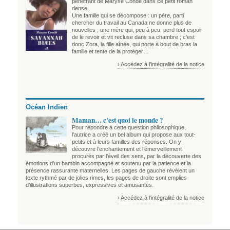
pénétrant de Maryse Condé dans ce petit roman
dense.
Une famille qui se décompose : un père, parti
chercher du travail au Canada ne donne plus de
nouvelles ; une mère qui, peu à peu, perd tout espoir
de le revoir et vit recluse dans sa chambre ; c’est
donc Zora, la fille aînée, qui porte à bout de bras la
famille et tente de la protéger…
› Accédez à l'intégralité de la notice
Océan Indien
Maman… c’est quoi le monde ?
Pour répondre à cette question philosophique,
l’autrice a créé un bel album qui propose aux tout-
petits et à leurs familles des réponses. On y
découvre l’enchantement et l’émerveillement
procurés par l’éveil des sens, par la découverte des
émotions d’un bambin accompagné et soutenu par la patience et la
présence rassurante maternelles. Les pages de gauche révèlent un
texte rythmé par de jolies rimes, les pages de droite sont emplies
d’illustrations superbes, expressives et amusantes.
› Accédez à l'intégralité de la notice