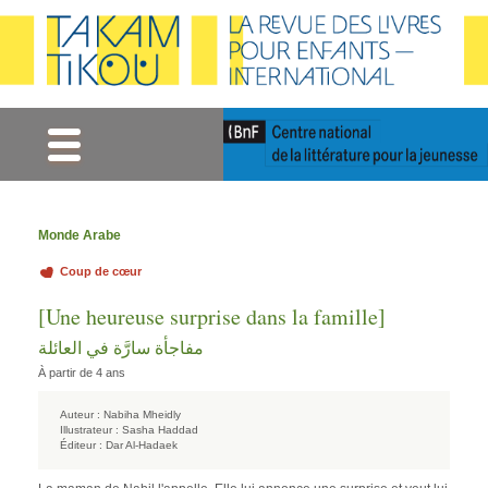
Gestion des cookies
Monde Arabe
Coup de cœur
[Une heureuse surprise dans la famille]
مفاجأة سارَّة في العائلة
À partir de 4 ans
Auteur :
Nabiha Mheidly
Illustrateur :
Sasha Haddad
Éditeur :
Dar Al-Hadaek