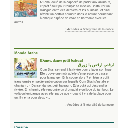
N’Tcha, doué de la capacité de parler aux animaux,
et prêt à tout pour remplir sa mission : instaurer un
dialogue entre ces derniers et les humains, et ainsi
rétablir un certain équilibre dans la nature permettant
à chaque espèce de vivre en harmonie avec les
autres.
› Accédez à l'intégralité de la notice
Monde Arabe
[Danse, danse petit bateau]
ارقص ارقص يا زورق
Oum Sissi se rend à la rivière pour y laver son linge.
Elle trouve une noix qu’elle s’empresse de casser
pour la manger. Et la coque alors ? eh bien la voilà
transformée en petite embarcation sur laquelle Oum Sissi s’installe en
chantant : « Danse, danse, petit bateau ». Et la voilà qui descend la
rivière. En chemin, elle rencontre un dromadaire qui joue du tambour. Le
voilà qui embarque avec elle, parce que « quand il y a de la place pour
un, il y en a pour deux »...
› Accédez à l'intégralité de la notice
Caraïbe