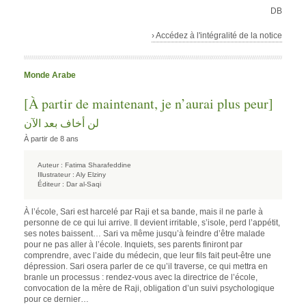
DB
› Accédez à l'intégralité de la notice
Monde Arabe
[À partir de maintenant, je n’aurai plus peur]
لن أخاف بعد الآن
À partir de 8 ans
Auteur :
Fatima Sharafeddine
Illustrateur :
Aly Elziny
Éditeur :
Dar al-Saqi
À l’école, Sari est harcelé par Raji et sa bande, mais il ne parle à
personne de ce qui lui arrive. Il devient irritable, s’isole, perd l’appétit,
ses notes baissent… Sari va même jusqu’à feindre d’être malade
pour ne pas aller à l’école. Inquiets, ses parents finiront par
comprendre, avec l’aide du médecin, que leur fils fait peut-être une
dépression. Sari osera parler de ce qu’il traverse, ce qui mettra en
branle un processus : rendez-vous avec la directrice de l’école,
convocation de la mère de Raji, obligation d’un suivi psychologique
pour ce dernier…