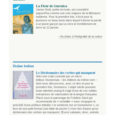
La Fleur de Guernica
James Noël, poète-écrivain, est considéré
aujourd’hui comme une voix majeure de la littérature
haïtienne. Pour la première fois, il écrit pour la
jeunesse un beau texte dans lequel il donne la parole
à un jeune garçon qui va vivre le tremblement de
terre du 12 janvier.
› Accédez à l'intégralité de la notice
Océan Indien
Le Dictionnaire des verbes qui manquent
Voici une vraie curiosité par un micro
éditeur réunionnais – les éditions du même nom –
dont nous découvrons, avec ce titre et pour la
première fois, l’existence. L’objet mérite pourtant
toute attention puisqu’il s’agit d’une de ces nobles
entreprises de valorisation de la langue française.
Placé sous le patronage de Frédéric Dard qui
recommande de « verbailler » sans vergogne et
précédé d’une préface intitulée « le verbisme est un humanisme », ce
livre de tout petit format (une bible de poche !) n’est rien d’autre qu’un
dictionnaire des verbes qui manquent. Œuvre salutaire, donc, animée