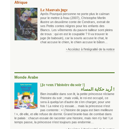
Afrique
Le Mauvais juge
Après Pourquoi personne ne porte plus le caïman
pour le mettre à l'eau (2007), Christophe Merlin
illustre un deuxième conte de Cendrars, extrait de
ses Petits contes nègres pour les enfants des
Blancs. Les vêtements du pauvre tailleur sont pleins
de trous : qui en est le coupable ? Il va trouver le
juge (le babouin), car la souris accuse le chat, le
chat accuse le chien, le chien accuse le bâton…
› Accédez à l'intégralité de la notice
Monde Arabe
[Je veux l’histoire du soir !]
! أريد حكاية المساء
Bien installée dans son lit, la petite princesse réclame
l’histoire du soir ; mais voilà, le roi est occupé, ce
sera à quelqu’un d’autre de s’en charger, pour une
fois ! La reine s’y essaie… mais la princesse n’est
pas contente : « L’histoire de papa est bien meilleure
! », dit-elle, et elle refuse de dormir. Grand branle-bas de combat dans
le palais : chacun essaie de raconter une histoire, mais rien n’y fait ! Le
temps passe, la princesse n’est toujours pas endormie…