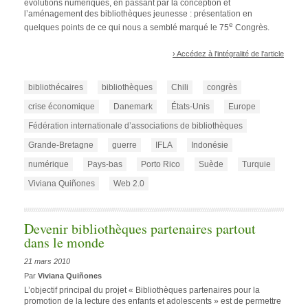
évolutions numériques, en passant par la conception et
l’aménagement des bibliothèques jeunesse : présentation en
e
quelques points de ce qui nous a semblé marqué le 75
Congrès.
› Accédez à l'intégralité de l'article
bibliothécaires
bibliothèques
Chili
congrès
crise économique
Danemark
États-Unis
Europe
Fédération internationale d’associations de bibliothèques
Grande-Bretagne
guerre
IFLA
Indonésie
numérique
Pays-bas
Porto Rico
Suède
Turquie
Viviana Quiñones
Web 2.0
Devenir bibliothèques partenaires partout
dans le monde
21 mars 2010
Par
Viviana Quiñones
L’objectif principal du projet « Bibliothèques partenaires pour la
promotion de la lecture des enfants et adolescents » est de permettre