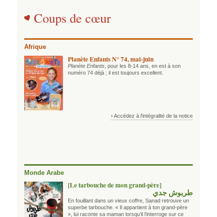
Coups de cœur
Afrique
Planète Enfants N° 74, mai-juin
Planète Enfants
, pour les 8-14 ans, en est à son
numéro 74 déjà ; il est toujours excellent.
› Accédez à l'intégralité de la notice
Monde Arabe
[Le tarbouche de mon grand-père]
طربوش جدي
En fouillant dans un vieux coffre, Sanad retrouve un
superbe tarbouche. « Il appartient à ton grand-père
», lui raconte sa maman lorsqu’il l’interroge sur ce