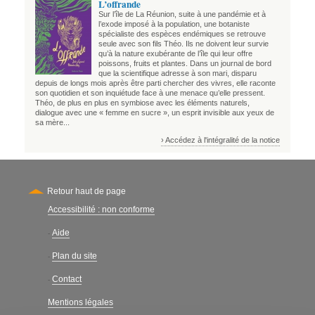
L’offrande
Sur l’île de La Réunion, suite à une pandémie et à
l’exode imposé à la population, une botaniste
spécialiste des espèces endémiques se retrouve
seule avec son fils Théo. Ils ne doivent leur survie
qu’à la nature exubérante de l’île qui leur offre
poissons, fruits et plantes. Dans un journal de bord
que la scientifique adresse à son mari, disparu
depuis de longs mois après être parti chercher des vivres, elle raconte
son quotidien et son inquiétude face à une menace qu’elle pressent.
Théo, de plus en plus en symbiose avec les éléments naturels,
dialogue avec une « femme en sucre », un esprit invisible aux yeux de
sa mère...
› Accédez à l'intégralité de la notice
Retour haut de page
Accessibilité : non conforme
Secondary
Aide
-
Plan du site
-
Contact
-
Mentions légales