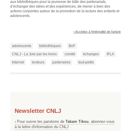
aux bibliothèques pour la jeunesse de bâtir des partenariats,
d’échanger des idées et des expériences, de mener à bien des
actions conjointes autour de la promotion de la lecture des enfants et
adolescents.
› Accédez à l'intégralité de l'article
adolescents
bibliothèques
BnF
CNLJ - La Joie par les livres
comité
échanges
IFLA
Internet
lecteurs
partenaires
tout-petits
Newsletter CNLJ
› Pour suivre les parutions de
Takam Tikou
, abonnez-vous
à la lettre d'information du CNLJ