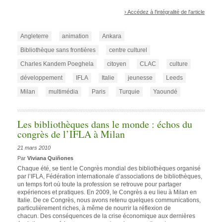
› Accédez à l'intégralité de l'article
Angleterre
animation
Ankara
Bibliothèque sans frontières
centre culturel
Charles Kandem Poeghela
citoyen
CLAC
culture
développement
IFLA
Italie
jeunesse
Leeds
Milan
multimédia
Paris
Turquie
Yaoundé
Les bibliothèques dans le monde : échos du
congrès de l’IFLA à Milan
21 mars 2010
Par
Viviana Quiñones
Chaque été, se tient le Congrès mondial des bibliothèques organisé
par l’IFLA, Fédération internationale d’associations de bibliothèques,
un temps fort où toute la profession se retrouve pour partager
expériences et pratiques. En 2009, le Congrès a eu lieu à Milan en
Italie. De ce Congrès, nous avons retenu quelques communications,
particulièrement riches, à même de nourrir la réflexion de
chacun. Des conséquences de la crise économique aux dernières