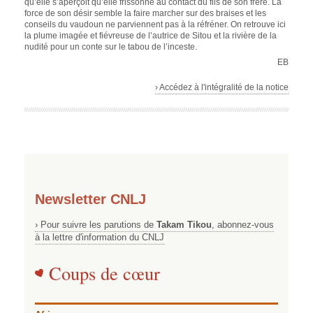
qu’elle s’aperçoit qu’elle frissonne au contact du fils de son frère. La
force de son désir semble la faire marcher sur des braises et les
conseils du vaudoun ne parviennent pas à la réfréner. On retrouve ici
la plume imagée et fiévreuse de l’autrice de Sitou et la rivière de la
nudité pour un conte sur le tabou de l’inceste.
EB
› Accédez à l'intégralité de la notice
Newsletter CNLJ
› Pour suivre les parutions de
Takam Tikou
, abonnez-vous
à la lettre d'information du CNLJ
Coups de cœur