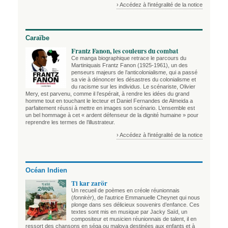
› Accédez à l'intégralité de la notice
Caraïbe
Frantz Fanon, les couleurs du combat
Ce manga biographique retrace le parcours du
Martiniquais Frantz Fanon (1925-1961), un des
penseurs majeurs de l’anticolonialisme, qui a passé
sa vie à dénoncer les désastres du colonialisme et
du racisme sur les individus. Le scénariste, Olivier
Mery, est parvenu, comme il l’espérait, à rendre les idées du grand
homme tout en touchant le lecteur et Daniel Fernandes de Almeida a
parfaitement réussi à mettre en images son scénario. L’ensemble est
un bel hommage à cet « ardent défenseur de la dignité humaine » pour
reprendre les termes de l’illustrateur.
› Accédez à l'intégralité de la notice
Océan Indien
Ti kar zarör
Un recueil de poèmes en créole réunionnais
(
fonnkèr
), de l’autrice Emmanuelle Cheynet qui nous
plonge dans ses délicieux souvenirs d’enfance. Ces
textes sont mis en musique par Jacky Saïd, un
compositeur et musicien réunionnais de talent, il en
ressort des chansons en séga ou maloya destinées aux enfants et à