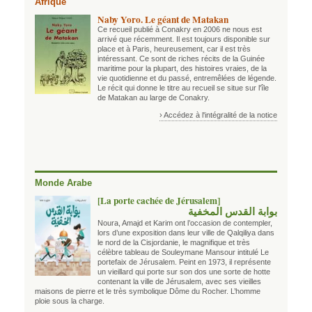
Afrique
Naby Yoro. Le géant de Matakan
Ce recueil publié à Conakry en 2006 ne nous est
arrivé que récemment. Il est toujours disponible sur
place et à Paris, heureusement, car il est très
intéressant. Ce sont de riches récits de la Guinée
maritime pour la plupart, des histoires vraies, de la
vie quotidienne et du passé, entremêlées de légende.
Le récit qui donne le titre au recueil se situe sur l'île
de Matakan au large de Conakry.
› Accédez à l'intégralité de la notice
Monde Arabe
[La porte cachée de Jérusalem]
بوابة القدس المخفية
Noura, Amajd et Karim ont l’occasion de contempler,
lors d’une exposition dans leur ville de Qalqiliya dans
le nord de la Cisjordanie, le magnifique et très
célèbre tableau de Souleymane Mansour intitulé Le
portefaix de Jérusalem. Peint en 1973, il représente
un vieillard qui porte sur son dos une sorte de hotte
contenant la ville de Jérusalem, avec ses vieilles
maisons de pierre et le très symbolique Dôme du Rocher. L’homme
ploie sous la charge.