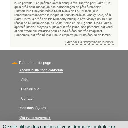
leurs parents. Les poèmes sont à chaque fois illustrés par Claire Ruiz
qui a créé pour l’occasion des personnages en pâte à modeler.
Emmanuelle Cheynet, née à Saint-Denis de La Réunion, joue
remarquablement avec la langue et l’identité créoles. Jacky Saïd, né à
Saint-Pierre, a créé son trio M’babany musique afro Maloya en 1996,et
l’école de Musique Alcoda de Saint-Pierre en 2005 ; enfin, Claire Ruiz a
appris à manier crayons et pinceaux très jeune, son parcours est varié
et son travail d’illustratrice pour ce livre à écouter très imaginatif.
L’ensemble est très réussi, il nous emporte pour une écoute en famille.
› Accédez à l'intégralité de la notice
Retour haut de page
Accessibilité : non conforme
Secondary
Aide
-
Plan du site
-
Contact
-
Mentions légales
Qui sommes-nous ?
Ce site utilise des cookies et vous donne le contrôle sur
Charte néthique